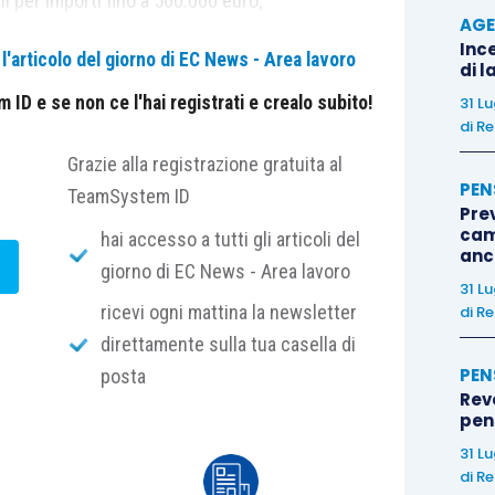
i per importi fino a 500.000 euro;
AGE
i per importi da 500.000,01 euro.
Ince
'articolo del giorno di EC News - Area lavoro
di l
ri uniformi per l’accesso alla dilazione,
ID e se non ce l'hai registrati e crealo subito!
31 L
de di rateazione siano attribuite:
di
Re
Grazie alla registrazione gratuita al
PEN
i fino a 36 rate e fino a 500.000 euro;
TeamSystem ID
?
Pre
namento Metropolitano per i piani fino a 60 rate e
cam
hai accesso a tutti gli articoli del
anc
euro.
giorno di EC News - Area lavoro
31 L
ricevi ogni mattina la newsletter
di
Re
uovo Regolamento e fornisce le istruzioni operative
direttamente sulla tua casella di
ilazione, che deve avvenire esclusivamente in via
PEN
posta
ziale del contribuente”, secondo le modalità
Rev
 contributiva, che saranno rese note con successivo
pens
31 L
di
Re