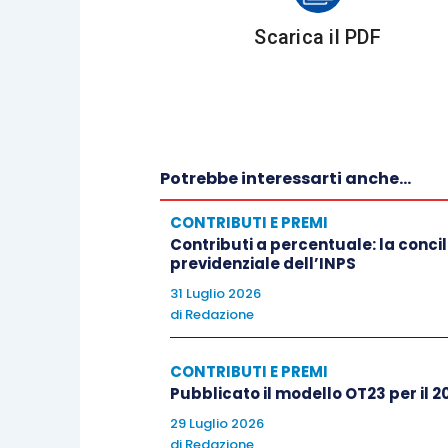
Il contribuente, identificato dal codice 
Scarica il PDF
dilazionata della propria esposizione deb
presentare un’unica domanda, che compren
amministrativa, maturati nei confronti di
riportando in dettaglio i relativi importi. 
contribuente deve indicare il numero del
Potrebbe interessarti anche...
CONTRIBUTI E PREMI
Il nuovo Regolamento si applica:
Contributi a percentuale: la concil
previdenziale dell’INPS
alle domande di dilazione presen
31 Luglio 2026
pubblicazione della circolare;
di
Redazione
alle domande di dilazione presen
corso al 21 maggio 2026. In tal c
CONTRIBUTI E PREMI
Pubblicato il modello OT23 per il 2
rideterminazione del numero delle
29 Luglio 2026
periodo transitorio di 30 giorni d
di
Redazione