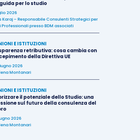
 guida per lo studio
glio 2026
is Karaj – Responsabile Consulenti Strategici per
i Professionali presso BDM associati
NIONI E ISTITUZIONI
sparenza retributiva: cosa cambia con
ecepimento della Direttiva UE
iugno 2026
lena Montanari
NIONI E ISTITUZIONI
rizzare il potenziale dello Studio: una
essione sul futuro della consulenza del
oro
iugno 2026
lena Montanari