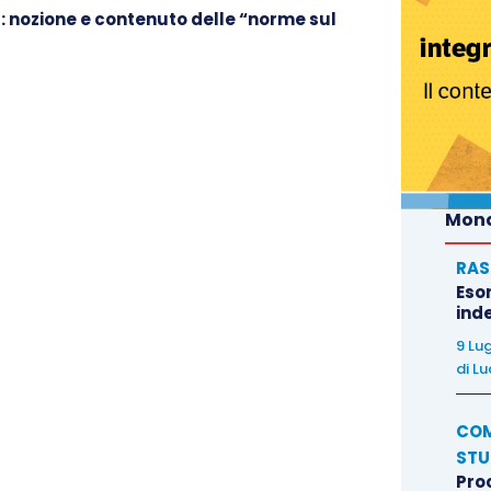
: nozione e contenuto delle “norme sul
Mond
RAS
Eso
inde
9 Lu
di
Lu
COM
STU
Pro