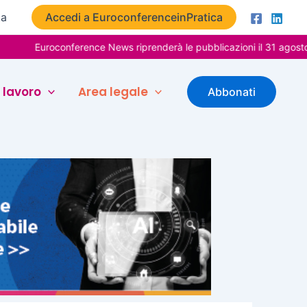
ta
Accedi a EuroconferenceinPratica
roconference News riprenderà le pubblicazioni il 31 agosto. Buone v
 lavoro
Area legale
Abbonati