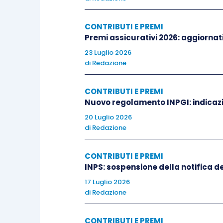
dev’essere inviata tramite il “Ca
quale è necessario creare un’app
CONTRIBUTI E PREMI
selezionando preventivamente la
Premi assicurativi 2026: aggiornati 
nell’oggetto l’opzione “Recupero 
23 Luglio 2026
richiesta, a testo libero, devono
di
Redazione
dilazione in corso della quale si
CONTRIBUTI E PREMI
nuovo numero di rate in cui ridet
Nuovo regolamento INPGI: indicazi
20 Luglio 2026
di
Redazione
CONTRIBUTI E PREMI
INPS: sospensione della notifica deg
17 Luglio 2026
di
Redazione
CONTRIBUTI E PREMI