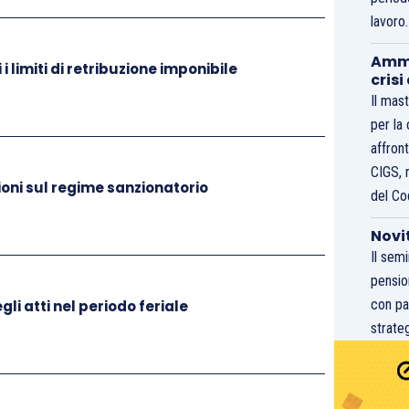
ssetto Previdenziale del Contribuente”, attraverso il
lavoro
osita richiesta di “Comunicazione Bidirezionale”,
Ammo
 posizione contributiva interessata e scegliendo
i limiti di retribuzione imponibile
crisi
del Credito” e “Dilazioni Amministrative”. Nella
Il mast
 essere specificati la data della domanda di
per la
 chiede la rideterminazione del numero delle rate, il
affront
erminare il piano e le Gestioni coinvolte.
CIGS, 
oni sul regime sanzionatorio
del Co
Novi
Il sem
pensio
con pa
li atti nel periodo feriale
strateg