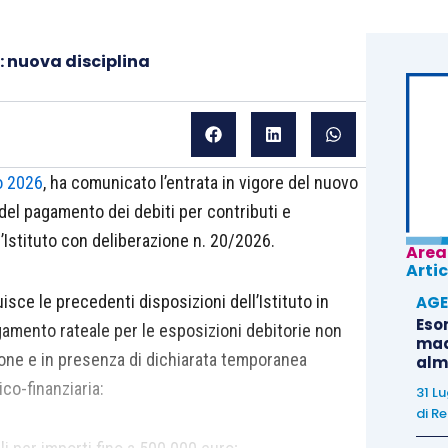
: nuova disciplina
o 2026
, ha comunicato l’entrata in vigore del nuovo
del pagamento dei debiti per contributi e
l’Istituto con deliberazione n. 20/2026.
Area
Artic
isce le precedenti disposizioni dell’Istituto in
AGE
Eso
amento rateale per le esposizioni debitorie non
madr
sione e in presenza di dichiarata temporanea
alm
ico-finanziaria:
31 L
di
Re