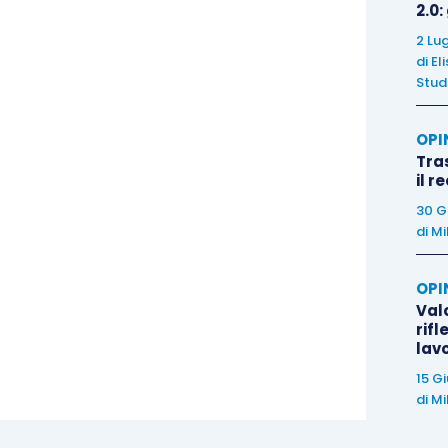
2.0:
2 Lu
di
El
Stud
OPI
Tra
il r
30 G
di
Mi
OPI
Valo
rifl
lav
15 G
di
Mi