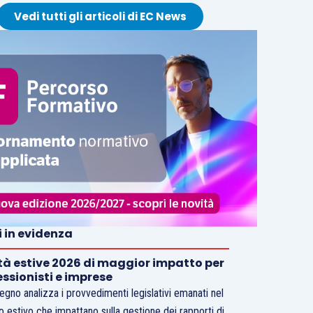
Vedi tutti gli articoli di EC News
i in evidenza
tà estive 2026 di maggior impatto per
essionisti e imprese
vegno analizza i provvedimenti legislativi emanati nel
o estivo che impattano sulla gestione dei rapporti di