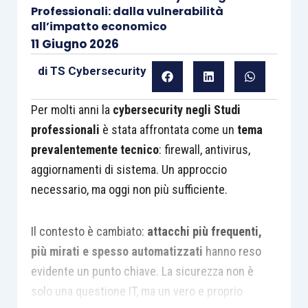
Professionali: dalla vulnerabilità
all’impatto economico
11 Giugno 2026
di
TS Cybersecurity
Per molti anni la
cybersecurity negli Studi
professionali
è stata affrontata come un
tema
prevalentemente tecnico
: firewall, antivirus,
aggiornamenti di sistema. Un approccio
necessario, ma oggi non più sufficiente.
Il contesto è cambiato:
attacchi più frequenti,
più mirati e spesso automatizzati
hanno reso
evidente un punto chiave. La sicurezza non è
solo una questione IT, ma un vero e proprio