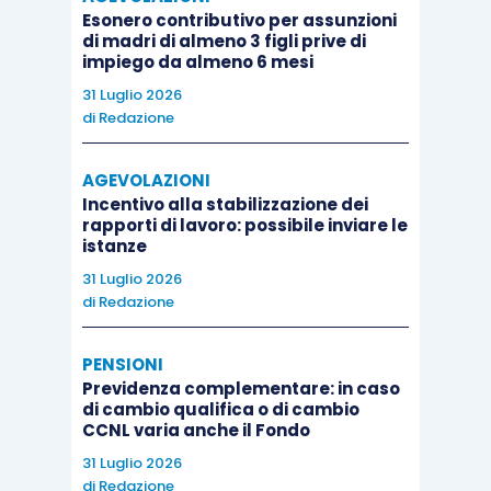
solo “siamo protetti?”, ma anche
“quanto ci
Esonero contributivo per assunzioni
di madri di almeno 3 figli prive di
costerebbe non esserlo?”
.
impiego da almeno 6 mesi
31 Luglio 2026
Questo approccio consente agli Studi di:
di
Redazione
AGEVOLAZIONI
prendere decisioni più consapevoli
sugli
Incentivo alla stabilizzazione dei
investimenti in cybersecurity;
rapporti di lavoro: possibile inviare le
istanze
identificare le priorità di intervento
in
base al potenziale impatto;
31 Luglio 2026
di
Redazione
giustificare scelte organizzative
e
tecnologiche in modo concreto;
PENSIONI
integrare la
sicurezza all’interno della
Previdenza complementare: in caso
gestione complessiva
del rischio di
di cambio qualifica o di cambio
CCNL varia anche il Fondo
Studio.
31 Luglio 2026
di
Redazione