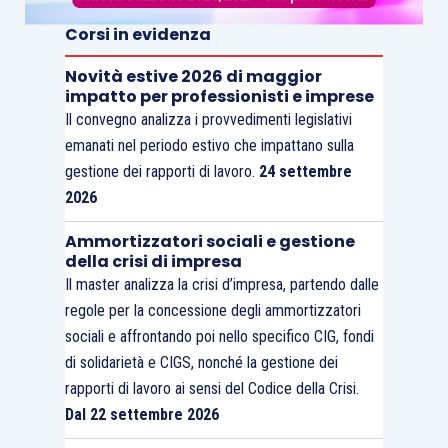
Perché oggi la vera domanda non è se un attacco
possa avvenire, ma
quanto impatterebbe sul tuo
Corsi in evidenza
Studio se accadesse
.
Novità estive 2026 di maggior
impatto per professionisti e imprese
Il convegno analizza i provvedimenti legislativi
emanati nel periodo estivo che impattano sulla
gestione dei rapporti di lavoro.
24 settembre
2026
Ammortizzatori sociali e gestione
della crisi di impresa
Il master analizza la crisi d’impresa, partendo dalle
regole per la concessione degli ammortizzatori
sociali e affrontando poi nello specifico CIG, fondi
di solidarietà e CIGS, nonché la gestione dei
rapporti di lavoro ai sensi del Codice della Crisi.
Dal 22 settembre 2026