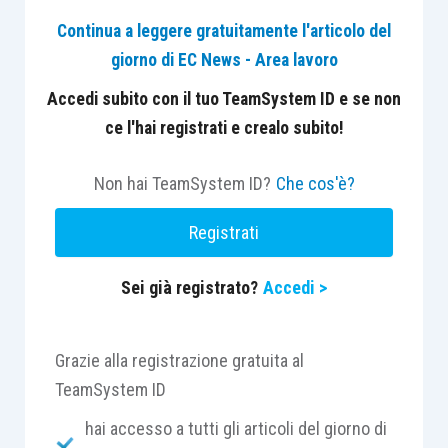
rischio di business
, con conseguenze concrete
Continua a leggere gratuitamente l'articolo del
su operatività, clienti e risultati economici.
giorno di EC News - Area lavoro
Sempre più organizzazioni stanno quindi
Accedi subito con il tuo TeamSystem ID e se non
adottando un approccio più evoluto:
non
ce l'hai registrati e crealo subito!
limitarsi a identificare vulnerabilità, ma
quantificare il rischio cyber in termini
Non hai TeamSystem ID?
Che cos'è?
economici
.
Registrati
Dal rischio tecnico al rischio economico: cosa
Sei già registrato?
Accedi >
significa davvero
Per comprendere questo passaggio, è utile
chiarire cosa si intende per
Cyber Risk
.
Grazie alla registrazione gratuita al
TeamSystem ID
In termini semplici, il rischio è dato dalla
hai accesso a tutti gli articoli del giorno di
combinazione di 2 fattori: