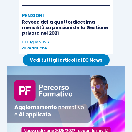
In un contesto sempre più esposto, la
cybersecurity non può essere gestita come
PENSIONI
un’attività tecnica isolata. Deve diventare
parte
Revoca della quattordicesima
mensilità su pensioni della Gestione
integrante della strategia
, esattamente come la
privata nel 2021
gestione fiscale, legale o finanziaria.
31 Luglio 2026
di
Redazione
Conclusione
Vedi tutti gli articoli di EC News
Passare da una valutazione qualitativa a una
quantificazione economica del rischio cyber
permette allo Studio di fare un salto di maturità
:
da una logica difensiva a una gestione
consapevole e strategica della sicurezza. Scopri
TS Cybersecurity e la sua quantificazione
economica del rischio.