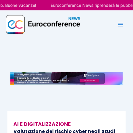
Vai
Buone vacanze!
Euroconference News riprenderà le pubblicazio
al
contenuto
AI E DIGITALIZZAZIONE
Valutazione del rischio cyber negli Studi