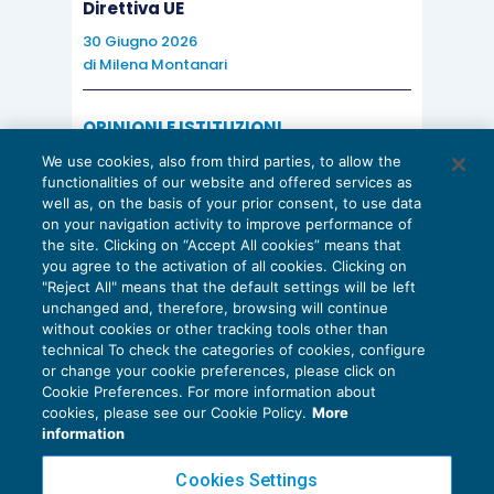
Direttiva UE
30 Giugno 2026
di
Milena Montanari
OPINIONI E ISTITUZIONI
Valorizzare il potenziale dello Studio:
We use cookies, also from third parties, to allow the
una riflessione sul futuro della
functionalities of our website and offered services as
consulenza del lavoro
well as, on the basis of your prior consent, to use data
on your navigation activity to improve performance of
15 Giugno 2026
the site. Clicking on “Accept All cookies” means that
di
Milena Montanari
you agree to the activation of all cookies. Clicking on
"Reject All" means that the default settings will be left
unchanged and, therefore, browsing will continue
without cookies or other tracking tools other than
technical To check the categories of cookies, configure
or change your cookie preferences, please click on
Cookie Preferences. For more information about
Privacy Policy
cookies, please see our Cookie Policy.
More
Cookie Policy
information
Euroconference NEWS è una testata registrata al Tribunale di Milano Reg. n. 8556/2026
Cookies Settings