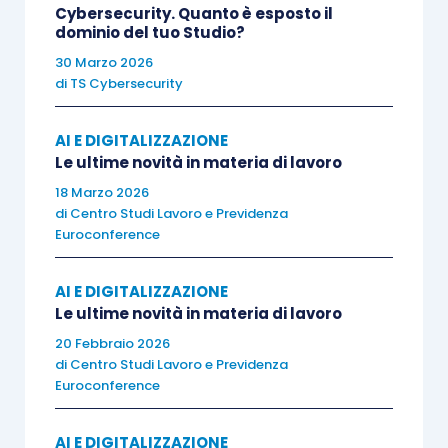
caso degli Studi professionali, alcune variabili
Cybersecurity. Quanto è esposto il
dominio del tuo Studio?
sono particolarmente rilevanti:
30 Marzo 2026
di
TS Cybersecurity
perdita o compromissione dei dati
,
inclusi documenti fiscali, legali e
AI E DIGITALIZZAZIONE
informazioni sensibili dei clienti;
Le ultime novità in materia di lavoro
fermo operativo
, con impossibilità di
18 Marzo 2026
di
Centro Studi Lavoro e Previdenza
accedere ai sistemi e rispettare
Euroconference
scadenze;
costi legali e normativi
, legati a eventuali
AI E DIGITALIZZAZIONE
violazioni o obblighi di notifica (es. GDPR);
Le ultime novità in materia di lavoro
danno reputazionale
, che può tradursi in
20 Febbraio 2026
perdita di fiducia e di clienti nel medio
di
Centro Studi Lavoro e Previdenza
Euroconference
periodo.
AI E DIGITALIZZAZIONE
Questi elementi, considerati insieme, permettono