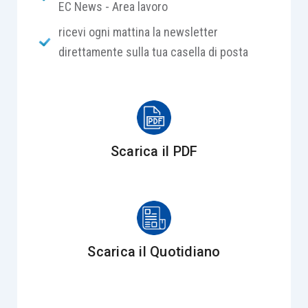
EC News - Area lavoro
ricevi ogni mattina la newsletter
la
probabilità che si verifichi un attacco
;
direttamente sulla tua casella di posta
il
suo impatto potenziale
sullo Studio.
Tradizionalmente, queste valutazioni venivano
espresse in modo qualitativo, con classificazioni
generiche come “rischio alto, medio o basso”.
Scarica il PDF
Tuttavia, questo tipo di approccio presenta dei
limiti evidenti: non consente di capire davvero
quanto uno Studio rischia in termini concreti
, né
di prendere decisioni informate sugli
investimenti in sicurezza.
Scarica il Quotidiano
Un rischio “alto”, infatti,
può significare cose
molto diverse
: da un disagio operativo