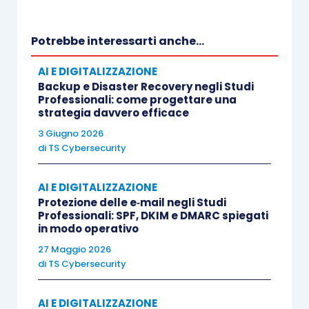
temporaneo a una perdita economica
significativa.
Potrebbe interessarti anche...
AI E DIGITALIZZAZIONE
Per questo motivo si sta diffondendo un
Backup e Disaster Recovery negli Studi
approccio più strutturato, basato sulla
Professionali: come progettare una
strategia davvero efficace
quantificazione economica del rischio cyber
.
L’obiettivo è stimare, con maggiore precisione
3 Giugno 2026
di
TS Cybersecurity
possibile, quale potrebbe essere il costo reale di
un incidente informatico.
AI E DIGITALIZZAZIONE
Protezione delle e‑mail negli Studi
Dalla vulnerabilità all’impatto: cosa considerare
Professionali: SPF, DKIM e DMARC spiegati
in modo operativo
nella valutazione
27 Maggio 2026
Per tradurre un rischio tecnico in un valore
di
TS Cybersecurity
economico, è necessario analizzare tutte le
conseguenze che un
attacco può generare
. Nel
AI E DIGITALIZZAZIONE