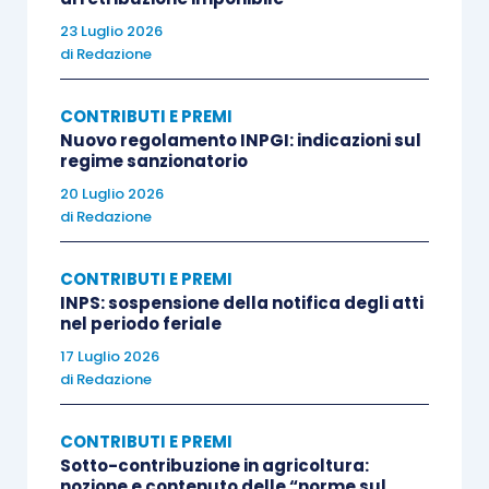
23 Luglio 2026
La qualificazione dell’influencer come lavoratore
di
Redazione
dello spettacolo
Il Tribunale, aderendo come detto
CONTRIBUTI E PREMI
all’impostazione della Corte d’Appello del 2023,
Nuovo regolamento INPGI: indicazioni sul
regime sanzionatorio
esclude tanto un approccio definitorio astratto
20 Luglio 2026
quanto una
parcellizzazione atomistica delle
di
Redazione
singole prestazioni
. Adotta, invece, una diversa
metodologia individuando i tratti essenziali della
CONTRIBUTI E PREMI
prestazione in concreto riconducendola, per
INPS: sospensione della notifica degli atti
nel periodo feriale
approssimazione, a una delle
figure presenti
nell’elenco legislativo.
17 Luglio 2026
di
Redazione
La sentenza individua, quale figura di riferimento,
CONTRIBUTI E PREMI
quella
dell’indossatore/fotomodellocioè di un
Sotto-contribuzione in agricoltura:
soggetto che mostra un prodotto al pubblico
nozione e contenuto delle “norme sul