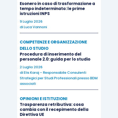
Esonero in caso di trasformazione a
tempo indeterminato: le prime
In primo luogo, il confine tra contribuzione FPLS e
istruzioni INPS
iscrizione alla
Gestione separata non è ancora
9 Luglio 2026
tracciato con sufficiente precisione.
La
di
Luca Vannoni
circolare INPS n. 44/2025 ha chiarito che
l’obbligo al FPLS scatta quando l’influencer svolge
COMPETENZE E ORGANIZZAZIONE
«
attività remunerate volte alla realizzazione di
DELLO STUDIO
Procedura di inserimento del
prodotti audiovisivi con specifica destinazione
personale 2.0: guida per lo studio
pubblicitaria
» riconducibili a categorie tabellate
2 Luglio 2026
(attore audiovisivo, regista, indossatore,
di
Elis Karaj – Responsabile Consulenti
fotomodello), mentre la
Gestione separata resta
Strategici per Studi Professionali presso BDM
associati
la soluzione per le attività di natura
professionale e promozionale
che non
OPINIONI E ISTITUZIONI
presentino tali connotati artistici. La distinzione
Trasparenza retributiva: cosa
è concettualmente chiara, ma applicarla caso per
cambia con il recepimento della
Direttiva UE
caso richiede
un’analisi attenta dei contratti e