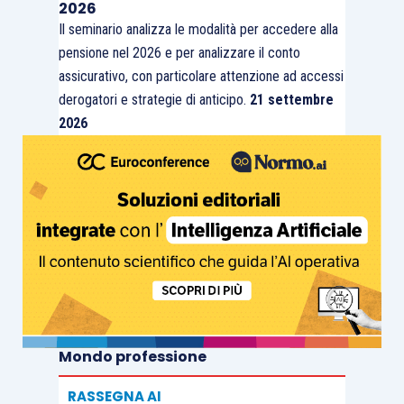
2026
di gestioni diverse e i versamenti effettuati dal
Il seminario analizza le modalità per accedere alla
creator non elidono le scoperture imputate alla
pensione nel 2026 e per analizzare il conto
società committente/mandataria. Pertanto,
assicurativo, con particolare attenzione ad accessi
secondo il Giudice, il
modello di mandato
derogatori e strategie di anticipo.
21 settembre
esclusivo con fatturazione accentrata espone
2026
direttamente la società al rischio
che gli venga
contestata il mancato versamento contributivo al
FPLS, e questo a prescindere da come
l’influencer abbia qualificato autonomamente la
propria attività ai fini previdenziali.
Le tensioni irrisolte
La sentenza consolida un orientamento, ma
lascia aperti alcuni nodi interpretativi che il
Mondo professione
professionista deve tenere presenti.
RASSEGNA AI