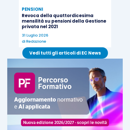
che determina una prestazione dell’influencer,
PENSIONI
indipendentemente dalla forma contrattuale
Revoca della quattordicesima
adottata tra agenzia e creator.
mensilità su pensioni della Gestione
privata nel 2021
31 Luglio 2026
L’individuazione del soggetto obbligato: il ruolo
di
Redazione
dell’agenzia
Il Tribunale individua poi il soggetto su cui grava
Vedi tutti gli articoli di EC News
l’obbligo contributivo. La sentenza ribadisce con
chiarezza che
tale obbligo incombe
sull’agenzia, non sul creator
. Il ragionamento si
fonda sul disposto dell’art. 4, D.Lgs. n. 708/1947,
e sulla pronuncia della Cassazione n. 1585/2004.
E, invero, quando un soggetto è legato all’agenzia
da un
contratto di esclusiva e le prestazioni
sono rese in esecuzione di tale cessione
, è
l’agenzia, che ha incassato i compensi dai brand e