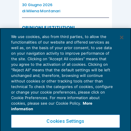
30 Giugno 2026
delle modalità esecutive delle prestazioni
, che
di
Milena Montanari
solo la prassi giurisprudenziale potrà
consolidare.
OPINIONI E ISTITUZIONI
Valorizzare il potenziale dello Studio:
We use cookies, also from third parties, to allow the
una riflessione sul futuro della
In secondo luogo, la sentenza non affronta il
functionalities of our website and offered services as
consulenza del lavoro
well as, on the basis of your prior consent, to use data
tema dell’influencer che agisce in forma
on your navigation activity to improve performance of
15 Giugno 2026
d’impresa
, ipotesi contemplata dalla circolare
the site. Clicking on “Accept All cookies” means that
di
Milena Montanari
you agree to the activation of all cookies. Clicking on
INPS con l’iscrizione alla Gestione commercianti,
"Reject All" means that the default settings will be left
lasciando aperta la questione se e in quali
unchanged and, therefore, browsing will continue
without cookies or other tracking tools other than
condizioni tale inquadramento sia
alternativo o
technical To check the categories of cookies, configure
cumulativo rispetto all’obbligo FPLS sul
or change your cookie preferences, please click on
Cookie Preferences. For more information about
Privacy Policy
committente.
cookies, please see our Cookie Policy.
More
Cookie Policy
information
In terzo luogo, la riconducibilità di figure come gli
Euroconference NEWS è una testata registrata al Tribunale di Milano Reg. n. 8556/2026
Cookies Settings
streamer, i
podcaster o i creator che operano
Direttore responsabile Sandro Cerato