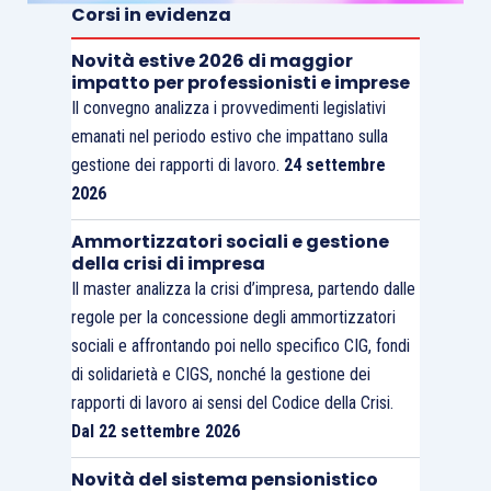
Corsi in evidenza
poi li ha erogati al talent, a dover versare i
contributi al FPLS.
Novità estive 2026 di maggior
impatto per professionisti e imprese
Il convegno analizza i provvedimenti legislativi
Lo
schema contrattuale tipico del settore
–
emanati nel periodo estivo che impattano sulla
mandato senza rappresentanza con clausola di
gestione dei rapporti di lavoro.
24 settembre
esclusiva, fatturazione del brand all’agenzia, sub-
2026
fatturazione del creator all’agenzia – è stato
Ammortizzatori sociali e gestione
ricostruito sia dalla documentazione ispettiva sia
della crisi di impresa
dalle
dichiarazioni rese in corso di
Il master analizza la crisi d’impresa, partendo dalle
accertamento dagli stessi dipendenti
regole per la concessione degli ammortizzatori
dell’agenzia e dai creator
. Il Tribunale ha ritenuto
sociali e affrontando poi nello specifico CIG, fondi
di solidarietà e CIGS, nonché la gestione dei
che tale ricostruzione fosse sufficiente a
rapporti di lavoro ai sensi del Codice della Crisi.
radicare l’obbligo in capo all’agenzia, essendo
Dal 22 settembre 2026
irrilevante che i
lavoratori avessero versato
contributi alla Gestione separata INPS
: si tratta
Novità del sistema pensionistico