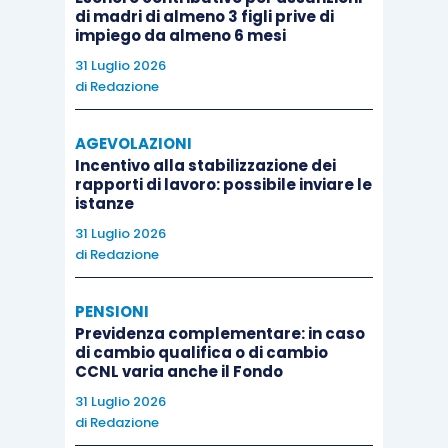
precisazione ispettiva secondo cui l’obbligo
di madri di almeno 3 figli prive di
impiego da almeno 6 mesi
contributivo riguarda
soltanto le prestazioni a
31 Luglio 2026
finalità pubblicitaria e promozionale
, non i
di
Redazione
contenuti spontanei pubblicati dall’influencer per
alimentare la propria visibilità. La distinzione
tra
AGEVOLAZIONI
le 2 modalità può essere ricavata sia dagli
Incentivo alla stabilizzazione dei
rapporti di lavoro: possibile inviare le
elementi negoziali
(contratto con il brand,
istanze
corrispettivo, indicazioni sul numero di post) sia
31 Luglio 2026
da quelli documentali (hashtag
“#ad”, “#adv”
,
di
Redazione
indicazione di “partnership retribuita”, causali
delle fatture).
PENSIONI
Previdenza complementare: in caso
di cambio qualifica o di cambio
Sul piano operativo, questo significa che la soglia
CCNL varia anche il Fondo
contributiva si attiva nel momento in cui esiste
31 Luglio 2026
di
Redazione
un
accordo commerciale tra agenzia e brand