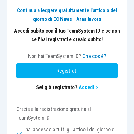
importi contestati erano rilevanti:
complessivamente, tra i 2 verbali, si trattava di
Continua a leggere gratuitamente l'articolo del
circa 1 milione di euro tra contributi omessi,
giorno di EC News - Area lavoro
sanzioni e interessi di mora.
Accedi subito con il tuo TeamSystem ID e se non
ce l'hai registrati e crealo subito!
Nella sua pronuncia, il giudice richiama
espressamente e condivide la
motivazione della
Non hai TeamSystem ID?
Che cos'è?
Corte d’Appello di Milano n. 1128/2023
,
Registrati
ampiamente riportata per stralci. La sentenza
merita particolare attenzione, poiché conferma
Sei già registrato?
Accedi >
un
orientamento che impone il pagamento dei
contributi previdenziali
per le agenzie di
influencer marketing.
Grazie alla registrazione gratuita al
TeamSystem ID
Il quadro normativo di riferimento
hai accesso a tutti gli articoli del giorno di
Occorre innanzitutto premettere che, ai sensi del