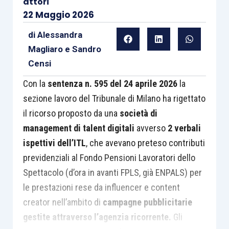
attori
22 Maggio 2026
di
Alessandra
Magliaro
e
Sandro
Censi
Con la
sentenza n. 595 del 24 aprile 2026
la
sezione lavoro del Tribunale di Milano ha rigettato
il ricorso proposto da una
società di
management di talent digitali
avverso
2 verbali
ispettivi dell’ITL
, che avevano preteso contributi
previdenziali al Fondo Pensioni Lavoratori dello
Spettacolo (d’ora in avanti FPLS, già ENPALS) per
le prestazioni rese da influencer e content
creator nell’ambito di
campagne pubblicitarie
gestite attraverso l’agenzia ricorrente.
Gli