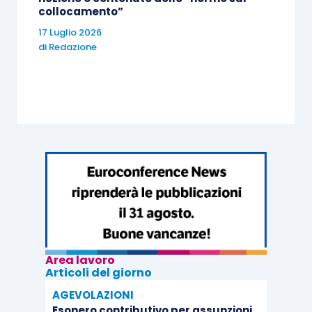
collocamento”
con un determinato look
, sottoponendosi a
17 Luglio 2026
scatti fotografici o a riprese video destinati alla
di
Redazione
diffusione mediatica a fini pubblicitari. Il Tribunale
precisa che la notorietà dell’influencer, che è ciò
che lo distingue da un modello anonimo, non
muta l’essenza della prestazione, ma semmai ne
amplifica l’efficacia commerciale. Analogamente,
la circostanza che i contenuti
siano prodotti
dallo stesso influencer e non dal committente
non vale a escludere la qualificazione
, purché la
pubblicazione avvenga nell’ambito di un accordo
contrattuale che ne determini numero, durata e
Area lavoro
contenuto.
Articoli del giorno
AGEVOLAZIONI
Inoltre, il giudice dichiara di condividere la
Esonero contributivo per assunzioni