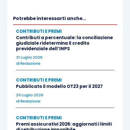
inteso come qualsiasi manifestazione che si
svolga davanti a un pubblico con finalità di
Potrebbe interessarti anche...
intrattenimento in senso lato, compatibile con
obiettivi informativi o commerciali
. In questa
CONTRIBUTI E PREMI
Contributi a percentuale: la conciliazione
prospettiva, lo scopo pubblicitario di un
giudiziale ridetermina il credito
contenuto non ne esclude la natura di prodotto
previdenziale dell’INPS
dello spettacolo.
31 Luglio 2026
di
Redazione
L’art. 4 del medesimo decreto individua il
CONTRIBUTI E PREMI
soggetto tenuto alla contribuzione nell’«
impresa
Pubblicato il modello OT23 per il 2027
presso la quale gli iscritti prestano la propria
29 Luglio 2026
opera»
. Ciò pone particolari
problemi
di
Redazione
interpretativi nell’ipotesi
, quale quella oggetto
della sentenza, in cui
l’attività dell’influencer è
CONTRIBUTI E PREMI
mediata dalla presenza di agenzie
.
Premi assicurativi 2026: aggiornati i limiti
di retribuzione imponibile