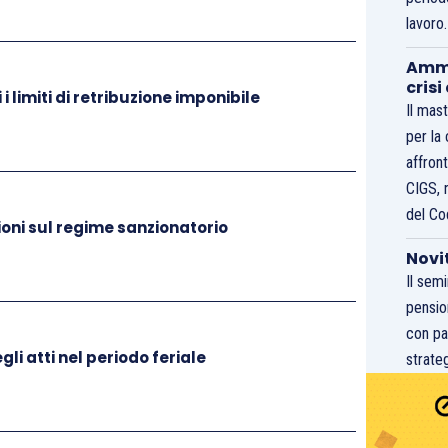
l “Cassetto Previdenziale del Contribuente”, creando
lavoro
ale”, selezionando preventivamente la posizione
ampi richiesti, e in particolare:
Ammo
crisi
i limiti di retribuzione imponibile
Il mast
nata l’opzione “Recupero del Credito” > “Dilazione
per la
affront
ve essere riportata la data della domanda di
CIGS, 
o di rate in cui si chiede di rideterminare il piano e
del Co
oni sul regime sanzionatorio
Novi
Il sem
pensio
con pa
li atti nel periodo feriale
strateg