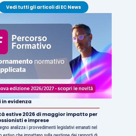
Vedi tutti gli articoli di EC News
i in evidenza
tà estive 2026 di maggior impatto per
essionisti e imprese
vegno analizza i provvedimenti legislativi emanati nel
o estivo che impattano sulla gestione dei rapporti di