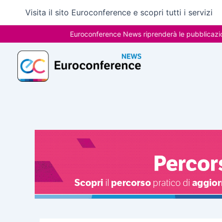
Vai
Visita il sito Euroconference e scopri tutti i servizi
al
contenuto
Euroconference News riprenderà le pubblicazioni il 31 a