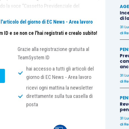
ando la voce “Cassetto Previdenziale del
AGE
Ince
di l
'articolo del giorno di EC News - Area lavoro
31 L
 del Contribuente” è possibile procedere con 2
ID e se non ce l'hai registrati e crealo subito!
di
Re
Grazie alla registrazione gratuita al
PEN
Pre
ione contributiva interessata e, successivamente,
TeamSystem ID
cam
?
”
>
“Smart Task”. L’interfaccia presenta gli Smart
anc
hai accesso a tutti gli articoli del
ossibile ricercare e selezionare “Domanda di
31 L
giorno di EC News - Area lavoro
di
Re
ricevi ogni mattina la newsletter
 > “Smart Task” e selezionare “Domanda di
direttamente sulla tua casella di
PEN
ione della posizione contributiva interessata viene
Rev
posta
accede allo Smart Task.
pens
31 L
 presentazione della domanda di dilazione è guidata
di
Re