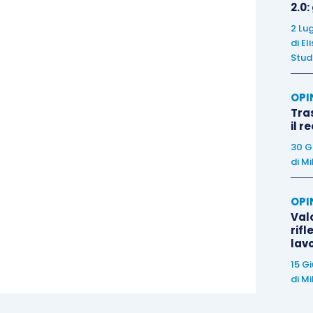
2.0:
2 Lu
di
El
Stud
OPI
Tra
il r
30 G
di
Mi
OPI
Valo
rifl
lav
15 G
di
Mi