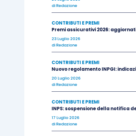
numero di rate, è possibile utilizzare i
di
Redazione
una nuova richiesta di “Com. Bidirezion
contributiva interessata e compilando i c
CONTRIBUTI E PREMI
Premi assicurativi 2026: aggiornati 
nell’oggetto deve essere selezio
23 Luglio 2026
Amministrativa”;
di
Redazione
nel testo, a contenuto libero, de
CONTRIBUTI E PREMI
dilazione in corso, il nuovo numer
Nuovo regolamento INPGI: indicazi
le Gestioni coinvolte.
20 Luglio 2026
di
Redazione
CONTRIBUTI E PREMI
INPS: sospensione della notifica deg
17 Luglio 2026
di
Redazione