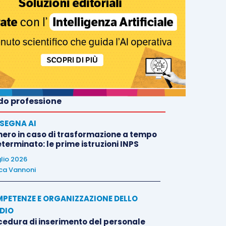
o professione
SEGNA AI
nero in caso di trasformazione a tempo
terminato: le prime istruzioni INPS
glio 2026
ca Vannoni
PETENZE E ORGANIZZAZIONE DELLO
DIO
cedura di inserimento del personale