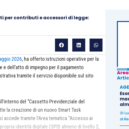
 per contributi e accessori di legge:
aggio 2026
, ha offerto istruzioni operative per la
e e dell’atto di impegno per il pagamento
Area
trativa tramite il servizio disponibile sul sito
Artic
AGE
Eso
madr
all’interno del “Cassetto Previdenziale del
alm
tte la creazione di un nuovo Smart Task
31 L
si accede tramite l’Area tematica “Accesso ai
di
Re
ropria identità digitale (SPID almeno di livello 2,