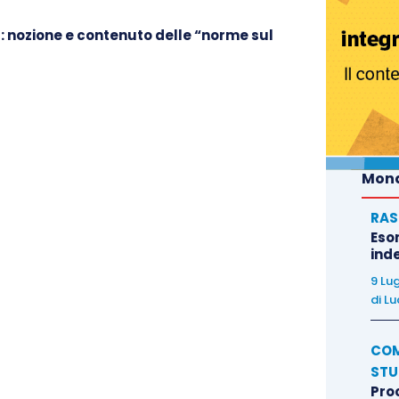
: nozione e contenuto delle “norme sul
Mond
RAS
Eso
inde
9 Lu
di
Lu
COM
STU
Pro