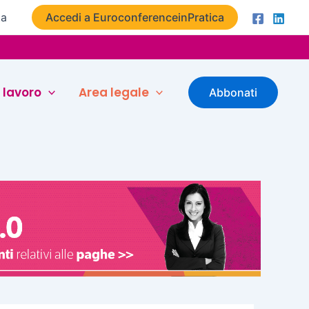
ta
Accedi a EuroconferenceinPratica
 lavoro
Area legale
Abbonati