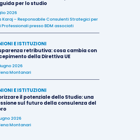
 guida per lo studio
glio 2026
is Karaj – Responsabile Consulenti Strategici per
i Professionali presso BDM associati
NIONI E ISTITUZIONI
sparenza retributiva: cosa cambia con
ecepimento della Direttiva UE
iugno 2026
lena Montanari
NIONI E ISTITUZIONI
rizzare il potenziale dello Studio: una
essione sul futuro della consulenza del
oro
iugno 2026
lena Montanari