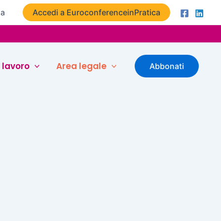
ta
Accedi a EuroconferenceinPratica
 lavoro
Area legale
Abbonati