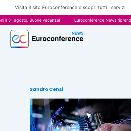
Vai
Visita il sito Euroconference e scopri tutti i servizi
al
contenuto
 il 31 agosto. Buone vacanze!
Euroconference News riprenderà
Sandro Censi