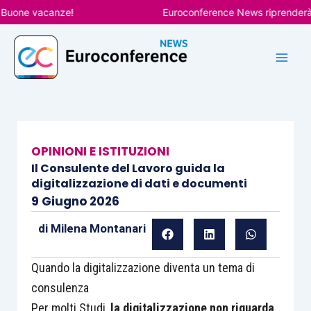
Vai
uone vacanze!
Euroconference News riprenderà le p
al
contenuto
OPINIONI E ISTITUZIONI
Il Consulente del Lavoro guida la
digitalizzazione di dati e documenti
9 Giugno 2026
di
Milena Montanari
Quando la digitalizzazione diventa un tema di
consulenza
Per molti Studi,
la digitalizzazione non riguarda