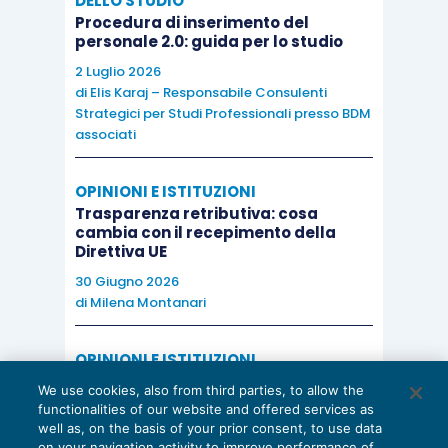
DELLO STUDIO
Procedura di inserimento del
personale 2.0: guida per lo studio
2 Luglio 2026
di
Elis Karaj – Responsabile Consulenti
Strategici per Studi Professionali presso BDM
associati
OPINIONI E ISTITUZIONI
Trasparenza retributiva: cosa
cambia con il recepimento della
Direttiva UE
30 Giugno 2026
di
Milena Montanari
OPINIONI E ISTITUZIONI
Valorizzare il potenziale dello Studio:
We use cookies, also from third parties, to allow the
una riflessione sul futuro della
functionalities of our website and offered services as
consulenza del lavoro
well as, on the basis of your prior consent, to use data
on your navigation activity to improve performance of