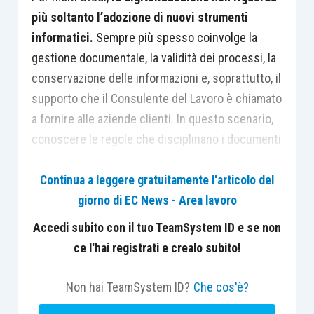
più soltanto l’adozione di nuovi strumenti
informatici.
Sempre più spesso coinvolge la
gestione documentale, la validità dei processi, la
conservazione delle informazioni e, soprattutto, il
supporto che il Consulente del Lavoro è chiamato
a fornire alle aziende clienti. In questo scenario,
conoscere le regole che disciplinano i documenti
digitali e comprendere come applicarle nella
pratica professionale diventa una competenza
Continua a leggere gratuitamente l'articolo del
sempre più rilevante.
giorno di EC News - Area lavoro
Accedi subito con il tuo TeamSystem ID e se non
È da questa esigenza che nasce l’
evento gratuito
ce l'hai registrati e crealo subito!
Il Consulente del Lavoro guida nella
digitalizzazione dei dati e documenti
, promosso da
Non hai TeamSystem ID?
Che cos'è?
Euroconference in collaborazione con