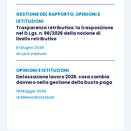
applicative
A guidare l’incontro saranno
Fabrizio Lupone
,
GESTIONE DEL RAPPORTO
,
OPINIONI E
ISTITUZIONI
consulente e formatore in materia di
Trasparenza retributiva: la trasposizione
digitalizzazione dei processi per imprese,
nel D.Lgs. n. 96/2026 della nozione di
professionisti e pubbliche amministrazioni, e
livello retributivo
Giovanna De Chiara
, Consulente Applicativo
8 Giugno 2026
di
Luca Vannoni
TeamSystem. Il percorso si concluderà con una
testimonianza di utilizzo pratico nella vita
OPINIONI E ISTITUZIONI
professionale, per collegare gli aspetti teorici alle
Detassazione lavoro 2026: cosa cambia
esigenze operative degli Studi.
davvero nella gestione della busta paga
18 Maggio 2026
di
Milena Montanari
Clicca qui
per maggiori informazioni e per
iscriverti!