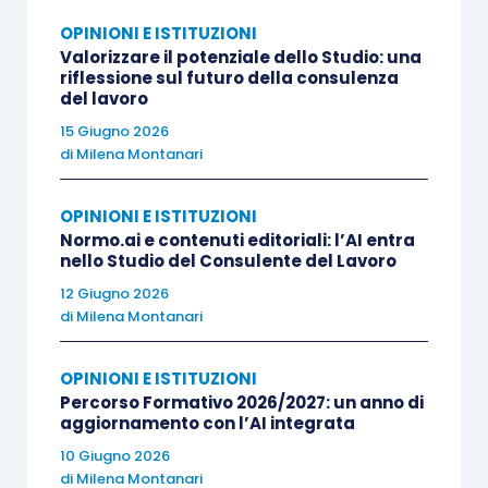
sottoscrizione elettronica di contratti di lavoro
OPINIONI E ISTITUZIONI
Valorizzare il potenziale dello Studio: una
e documentazione privacy
, la
conservazione dei
riflessione sul futuro della consulenza
messaggi PEC, delle dichiarazioni e delle
del lavoro
comunicazioni previdenziali e fiscali
, oltre alla
15 Giugno 2026
gestione digitale delle note spese e dei relativi
di
Milena Montanari
giustificativi.
OPINIONI E ISTITUZIONI
Normo.ai e contenuti editoriali: l’AI entra
L’obiettivo è fornire ai partecipanti elementi utili
nello Studio del Consulente del Lavoro
per comprendere come questi processi possano
12 Giugno 2026
essere gestiti all’interno delle attività
di
Milena Montanari
professionali quotidiane, attraverso l’analisi di
situazioni concrete e l’utilizzo di strumenti di
OPINIONI E ISTITUZIONI
Percorso Formativo 2026/2027: un anno di
validazione dedicati.
aggiornamento con l’AI integrata
10 Giugno 2026
Un confronto tra competenze normative e
di
Milena Montanari