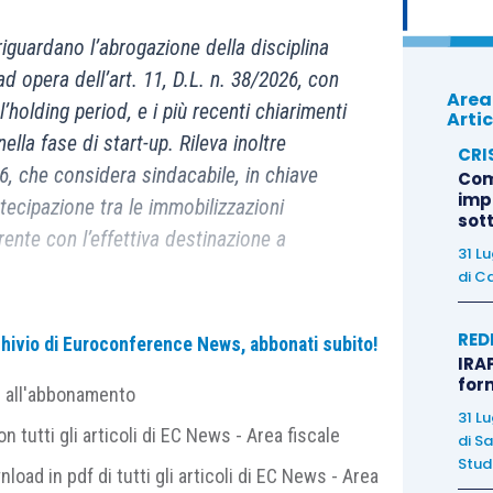
à riguardano l’abrogazione della disciplina
ad opera dell’art. 11, D.L. n. 38/2026, con
Area
’holding period, e i più recenti chiarimenti
Artic
ella fase di start-up. Rileva inoltre
CRI
6, che considera sindacabile, in chiave
Com
imp
rtecipazione tra le immobilizzazioni
sot
rente con l’effettiva destinazione a
31 L
di
Ca
RED
archivio di Euroconference News, abbonati subito!
IRAP
for
e all'abbonamento
e PEX
, in caso di cessione di partecipazione
31 L
tto dei noti 4 requisiti che trovano collocazione
 tutti gli articoli di EC News - Area fiscale
di
Sa
siti si registrano alcune recenti novità, sia
Studi
nload in pdf di tutti gli articoli di EC News - Area
 giurisprudenziale
, nonché interpretazioni di