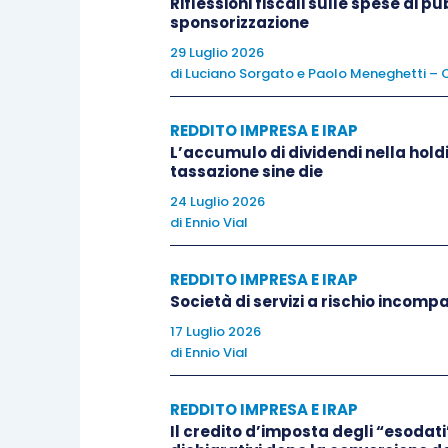
Riflessioni fiscali sulle spese di p
concludere che
nessuna PEX è fruibile
sponsorizzazione
acquistata con l’ultima tranche, cioè
men
29 Luglio 2026
di
Luciano Sorgato
e
Paolo Meneghetti – C
Altro problema, invece, è individuare
il 
espande la sua efficacia a tale determina
REDDITO IMPRESA E IRAP
fini del periodo di detenzione. Sul punto,
L’accumulo di dividendi nella hold
tassazione sine die
par. 2.3.1., recita: «
I contribuenti, pertant
24 Luglio 2026
partecipazione ceduta (ai fini del calcolo 
di
Ennio Vial
valutazione ordinariamente adottato per la
REDDITO IMPRESA E IRAP
Il problema, spesso, sussiste in relazio
Società di servizi a rischio incompa
Nota integrativa il metodo di valutazio
17 Luglio 2026
di
Ennio Vial
chiaro se debba
essere utilizzato il m
Lifo.
REDDITO IMPRESA E IRAP
Il credito d’imposta degli “esodati”
La scelta di 1 dei 2 metodi in luogo dell