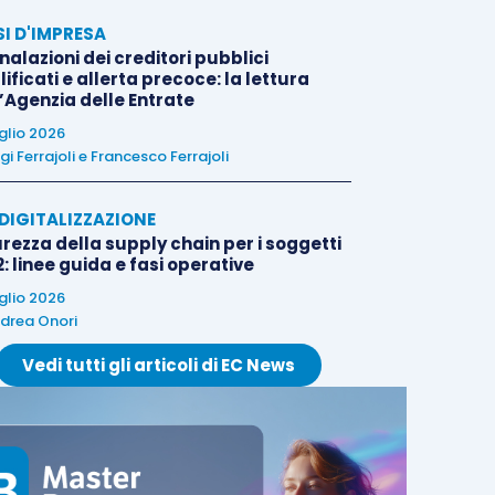
SI D'IMPRESA
alazioni dei creditori pubblici
ificati e allerta precoce: la lettura
l’Agenzia delle Entrate
uglio 2026
igi Ferrajoli
e
Francesco Ferrajoli
E DIGITALIZZAZIONE
rezza della supply chain per i soggetti
: linee guida e fasi operative
uglio 2026
drea Onori
Vedi tutti gli articoli di EC News