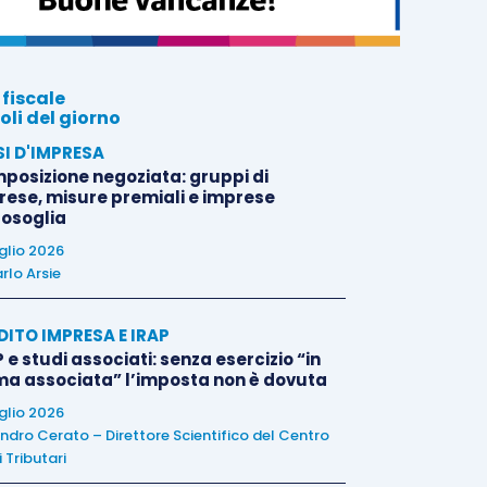
 fiscale
oli del giorno
SI D'IMPRESA
posizione negoziata: gruppi di
rese, misure premiali e imprese
tosoglia
uglio 2026
rlo Arsie
DITO IMPRESA E IRAP
 e studi associati: senza esercizio “in
ma associata” l’imposta non è dovuta
uglio 2026
ndro Cerato – Direttore Scientifico del Centro
 Tributari