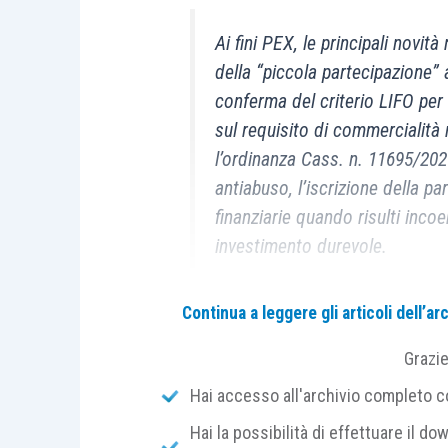
Ai fini PEX, le principali novit
della “piccola partecipazione” 
conferma del criterio LIFO per l
sul requisito di commercialità n
l’ordinanza Cass. n. 11695/202
antiabuso, l’iscrizione della pa
finanziarie quando risulti incoe
investimento durevole.
Continua a leggere gli articoli dell’
Grazi
Ai fini dell’applicazione dell’esenzion
societaria, risulta fondamentale il rispe
Hai accesso all'archivio completo con
nell’
art. 87, TUIR
. Su 3 dei citati 4 requi
Hai la possibilità di effettuare il dow
di
carattere normativo che di carattere