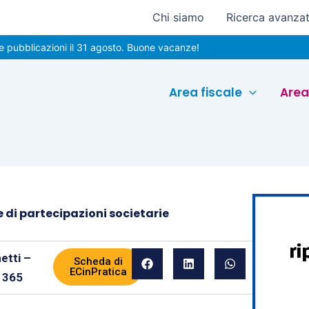
Chi siamo
Ricerca avanza
icazioni il 31 agosto. Buone vacanze!
Area fiscale
Area
e di partecipazioni societarie
etti –
Scheda di
ECinPratica
 365