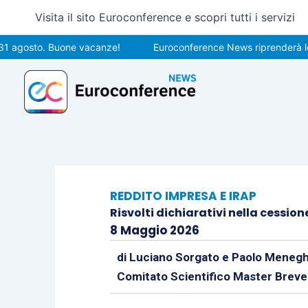
Vai
Visita il sito Euroconference e scopri tutti i servizi
al
contenuto
osto. Buone vacanze!
Euroconference News riprenderà le pubbl
REDDITO IMPRESA E IRAP
Risvolti dichiarativi nella cession
8 Maggio 2026
di
Luciano Sorgato
e
Paolo Menegh
Comitato Scientifico Master Breve