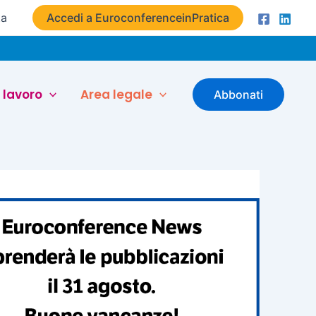
ta
Accedi a EuroconferenceinPratica
 lavoro
Area legale
Abbonati