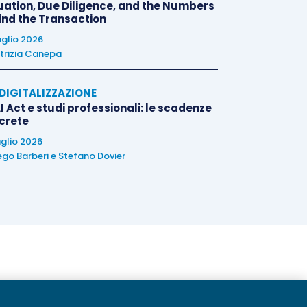
uation, Due Diligence, and the Numbers
ind the Transaction
uglio 2026
trizia Canepa
E DIGITALIZZAZIONE
I Act e studi professionali: le scadenze
crete
uglio 2026
ego Barberi
e
Stefano Dovier