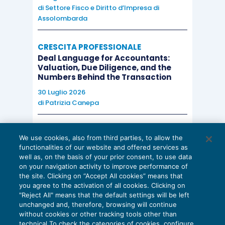
di
Settore Fisco e Diritto d’Impresa di
Assolombarda
CRESCITA PROFESSIONALE
Deal Language for Accountants:
Valuation, Due Diligence, and the
Numbers Behind the Transaction
30 Luglio 2026
di
Patrizia Canepa
AI E DIGITALIZZAZIONE
We use cookies, also from third parties, to allow the
EU AI Act e studi professionali: le
functionalities of our website and offered services as
scadenze concrete
well as, on the basis of your prior consent, to use data
on your navigation activity to improve performance of
27 Luglio 2026
the site. Clicking on “Accept All cookies” means that
di
Diego Barberi
e
Stefano Dovier
you agree to the activation of all cookies. Clicking on
"Reject All" means that the default settings will be left
unchanged and, therefore, browsing will continue
without cookies or other tracking tools other than
technical To check the categories of cookies, configure