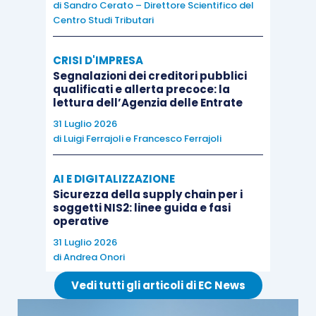
Il nucleo decisionale della
pronuncia n.
di
Sandro Cerato – Direttore Scientifico del
Centro Studi Tributari
9629/2026
attiene alla determinazione del costo
fiscale della partecipazione ceduta in regime
CRISI D'IMPRESA
PEX. L’
art. 87, TUIR
, prevede
l’esenzione del 95%
Segnalazioni dei creditori pubblici
della plusvalenza realizzata a seguito di
qualificati e allerta precoce: la
lettura dell’Agenzia delle Entrate
cessione di partecipazioni
che soddisfino i
requisiti ivi previsti (possesso ininterrotto,
31 Luglio 2026
di
Luigi Ferrajoli
e
Francesco Ferrajoli
classificazione tra le immobilizzazioni finanziarie,
residenza della partecipata in Paese non a
AI E DIGITALIZZAZIONE
fiscalità privilegiata, esercizio di attività
Sicurezza della supply chain per i
commerciale). La plusvalenza imponibile è quindi
soggetti NIS2: linee guida e fasi
operative
determinata come
differenza tra il corrispettivo
31 Luglio 2026
di cessione e il costo fiscalmente riconosciuto
di
Andrea Onori
della partecipazione
, incrementato, ai sensi
Vedi tutti gli articoli di EC News
dell’
art. 94, comma 6, TUIR
, dai versamenti a
titolo patrimoniale effettuati dai soci e dalle