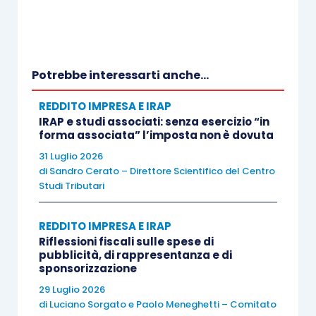
imponibile.
Il tema centrale della pronuncia impone, in via
Potrebbe interessarti anche...
preliminare, di richiamare la distinzione — di
natura civilistica prima ancora che fiscale —
REDDITO IMPRESA E IRAP
tra
2 tipologie di apporti dei soci alla società
:
IRAP e studi associati: senza esercizio “in
forma associata” l’imposta non è dovuta
31 Luglio 2026
versamenti in conto capitale
(o a fondo
di
Sandro Cerato – Direttore Scientifico del Centro
perduto): attribuzioni patrimoniali che
Studi Tributari
vengono definitivamente
acquisite al
patrimonio netto
della società, senza
REDDITO IMPRESA E IRAP
Riflessioni fiscali sulle spese di
vincoli di restituzione, e che
pubblicità, di rappresentanza e di
incrementano il costo fiscale della
sponsorizzazione
partecipazione;
29 Luglio 2026
di
Luciano Sorgato
e
Paolo Meneghetti – Comitato