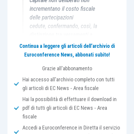
capitale non deliberati non
incrementano il costo fiscale
delle partecipazioni
cedute, confermando, così, la
distinzione tra versamenti a
titolo di capitale e condizionati,
Continua a leggere gli articoli dell’archivio di
con impatti diretti sul calcolo
Euroconference News, abbonati subito!
delle plusvalenze in regime PEX e
Grazie all'abbonamento
pienamente imponibili.
Hai accesso all'archivio completo con tutti
gli articoli di EC News - Area fiscale
Hai la possibilità di effettuare il download in
Con l’
ordinanza n. 9629 del 15 aprile 2026
,
pdf di tutti gli articoli di EC News - Area
la Corte di Cassazione è tornata a pronunciarsi su
fiscale
una questione che, nella prassi societaria e
Accedi a Euroconference in Diretta il servizio
fiscale, continua a generare
incertezze