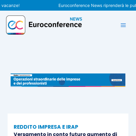
Vai
anze!
Euroconference News riprenderà le pubblica
al
contenuto
REDDITO IMPRESA E IRAP
Versamento in conto futuro aumento di