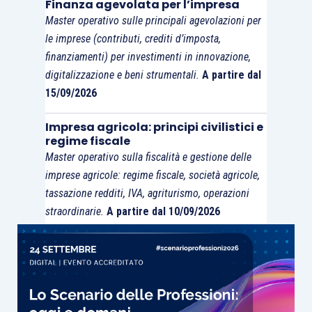
Finanza agevolata per l’impresa
società partecipata. Sul piano bilancistico,
Master operativo sulle principali agevolazioni per
decorso infruttuosamente il termine concordato,
le imprese (contributi, crediti d’imposta,
la
società avrebbe dovuto procedere alla
finanziamenti) per investimenti in innovazione,
riclassificazione delle somme tra i debiti
, con
digitalizzazione e beni strumentali.
A partire dal
conseguente riduzione del patrimonio netto:
15/09/2026
l’omissione di tale operazione contabile ha
costituito la
violazione che ha originato
Impresa agricola: principi civilistici e
regime fiscale
l’accertamento fiscale.
Master operativo sulla fiscalità e gestione delle
imprese agricole: regime fiscale, società agricole,
Ne discende che la
plusvalenza da cessione
tassazione redditi, IVA, agriturismo, operazioni
della partecipazione
deve essere
straordinarie.
A partire dal 10/09/2026
calcolata
escludendo dal computo del costo
fiscale l’importo del versamento condizionato
mai consolidatosi
in patrimonio netto effettivo.
La Corte, accogliendo il ricorso dell’Agenzia delle
Entrate e cassando con rinvio la sentenza della