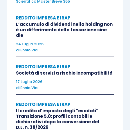
Scientifico Master Breve 365
versamenti in conto futuro aumento di
capitale
: dazioni di denaro condizionate
REDDITO IMPRESA E IRAP
all’adozione di una delibera di aumento del
L’accumulo di dividendi nella holding non
capitale sociale
entro un determinato
è un differimento della tassazione sine
die
termine
; attribuzioni che non vengono
24 Luglio 2026
acquisite definitivamente al patrimonio
di
Ennio Vial
netto della società, avendo uno
specifico
vincolo di destinazione.
REDDITO IMPRESA E IRAP
Società di servizi a rischio incompatibilità
L’elemento discretivo tra le 2 fattispecie risiede
17 Luglio 2026
nella
stabilità dell’acquisizione al patrimonio
di
Ennio Vial
netto
. I versamenti in conto futuro aumento di
capitale presentano
natura di riserva “targata
” —
REDDITO IMPRESA E IRAP
Il credito d’imposta degli “esodati”
di esclusiva pertinenza del socio che li ha
Transizione 5.0: profili contabili e
eseguiti — non utilizzabile a copertura di perdite
dichiarativi dopo la conversione del
D.L. n. 38/2026
e intrinsecamente instabile: la mancata adozione