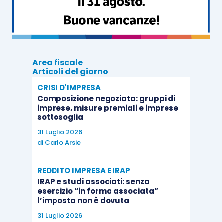
qualificazione dell’apporto come “versamento
in conto futuro aumento di capitale”
, non è
sufficiente la sola denominazione adottata nelle
scritture contabili. L’interprete è chiamato a
Area fiscale
verificare che la volontà delle parti di
subordinare
Articoli del giorno
il versamento all’aumento di capitale risulti in
CRISI D'IMPRESA
modo chiaro e inequivoco
, avvalendosi di indici
Composizione negoziata: gruppi di
di dettaglio quali: l’indicazione del termine finale
imprese, misure premiali e imprese
sottosoglia
entro cui verrà deliberato l’aumento, il
31 Luglio 2026
comportamento concreto delle parti, le
di
Carlo Arsie
annotazioni contenute nella Nota integrativa, le
clausole statutarie e qualsiasi
altra circostanza
REDDITO IMPRESA E IRAP
del caso concreto idonea a rivelare la comune
IRAP e studi associati: senza
esercizio “in forma associata”
intenzione dei contraenti.
l’imposta non è dovuta
31 Luglio 2026