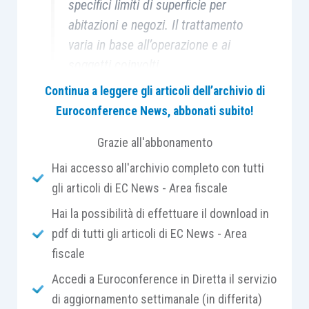
specifici limiti di superficie per
abitazioni e negozi. Il trattamento
varia in base all’operazione e ai
soggetti coinvolti
.
Continua a leggere gli articoli dell’archivio di
Euroconference News, abbonati subito!
Grazie all'abbonamento
Nel panorama della
fiscalità immobiliare
italiana
, il Legislatore ha storicamente
Hai accesso all'archivio completo con tutti
previsto
regimi di favore
per
gli articoli di EC News - Area fiscale
incentivare
l’edilizia residenziale
. Tra gli istituti
Hai la possibilità di effettuare il download in
più rilevanti e consolidati vi è la disciplina dei
pdf di tutti gli articoli di EC News - Area
c.d.
fabbricati “Tupini”,
i quali godono di
fiscale
un
trattamento IVA particolarmente
Accedi a Euroconference in Diretta il servizio
vantaggioso,
articolato su aliquote ridotte a
di aggiornamento settimanale (in differita)
seconda della tipologia di operazione