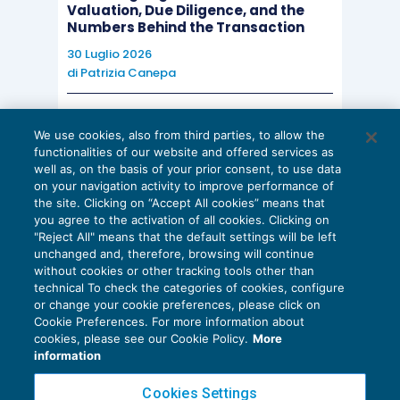
Valuation, Due Diligence, and the
Numbers Behind the Transaction
30 Luglio 2026
di
Patrizia Canepa
AI E DIGITALIZZAZIONE
We use cookies, also from third parties, to allow the
EU AI Act e studi professionali: le
functionalities of our website and offered services as
scadenze concrete
well as, on the basis of your prior consent, to use data
on your navigation activity to improve performance of
27 Luglio 2026
the site. Clicking on “Accept All cookies” means that
di
Diego Barberi
e
Stefano Dovier
you agree to the activation of all cookies. Clicking on
"Reject All" means that the default settings will be left
unchanged and, therefore, browsing will continue
without cookies or other tracking tools other than
technical To check the categories of cookies, configure
or change your cookie preferences, please click on
Cookie Preferences. For more information about
Privacy Policy
cookies, please see our Cookie Policy.
More
Cookie Policy
information
Euroconference NEWS è una testata registrata al Tribunale di Milano Reg. n. 8556/2026
Cookies Settings