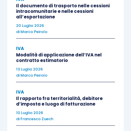
Il documento di trasporto nelle cessioni
costruzione di immobili per la successiva
intracomunitarie e nelle cessioni
rivendita. Un aspetto di grande rilevanza
all’esportazione
operativa è che questa aliquota del 4% si
20 Luglio 2026
estende anche ai contratti di subappalto.
di
Marco Peirolo
Quando
l’impresa costruttrice affida a
IVA
terzi la realizzazione di parte dei
Modalità di applicazione dell’IVA nel
lavori
(ad esempio, opere di
contratto estimatorio
completamento), i subappaltatori
13 Luglio 2026
fattureranno al 4%;
di
Marco Peirolo
l’aliquota IVA del 10% se la costruzione
IVA
Il rapporto fra territorialità, debitore
del fabbricato Tupini è commissionata da
d’imposta e luogo di fatturazione
soggetti diversi dalle imprese costruttrici
10 Luglio 2026
(es. privati o società non immobiliari) e
di
Francesco Zuech
questi
non si avvalgono delle