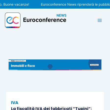
Vai
Buone vacanze!
Euroconference News riprenderà le pubblicazion
al
contenuto
IVA
La fiscalità IVA dei fabbricati “Tupini”: