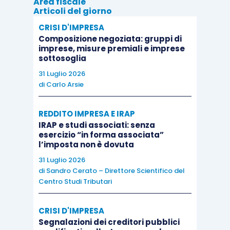
Area fiscale
4% sui beni finiti
non è condizionata dal fatto
Articoli del giorno
che le abitazioni
siano destinate a “prima
CRISI D'IMPRESA
Composizione negoziata: gruppi di
casa”.
imprese, misure premiali e imprese
sottosoglia
Un’ulteriore casistica riguarda la
vendita del
31 Luglio 2026
di
Carlo Arsie
fabbricato Tupini prima che i lavori siano
terminati.
La cessione di immobili “in corso di
REDDITO IMPRESA E IRAP
costruzione” è un’operazione sempre imponibile
IRAP e studi associati: senza
ai fini IVA, poiché il bene è
ancora inserito nel
esercizio “in forma associata”
l’imposta non è dovuta
circuito produttivo
. Se l’impresa costruttrice
cede un fabbricato Tupini (diverso dalle singole
31 Luglio 2026
di
Sandro Cerato – Direttore Scientifico del
case di abitazione) quando è ancora non ultimato,
Centro Studi Tributari
tale cessione
non sconta l’aliquota ordinaria
,
bensì beneficia
dell’aliquota IVA ridotta del
CRISI D'IMPRESA
10%
ai sensi del
n. 127-
undecies
della Tabella A,
Segnalazioni dei creditori pubblici