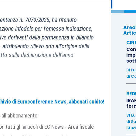
entenza n. 7079/2026, ha ritenuto
Area
razione infedele per l’omessa indicazione,
Artic
ive derivanti dalla permanenza in bilancio
CRI
, attribuendo rilievo non all’origine della
Com
tto sulla dichiarazione dell’anno
imp
sot
31 L
di
Ca
RED
026
), si è pronunciata sul
reato di dichiarazione
IRAP
archivio di Euroconference News, abbonati subito!
for
000
, per
l’omessa indicazione
nella dichiarazione
31 L
e all'abbonamento
positivi di reddito derivanti da sopravvenienze
di
Sa
, con conseguente
sottrazione a imposizione di
 tutti gli articoli di EC News - Area fiscale
Studi
ementi attivi
indicati in dichiarazione, quindi