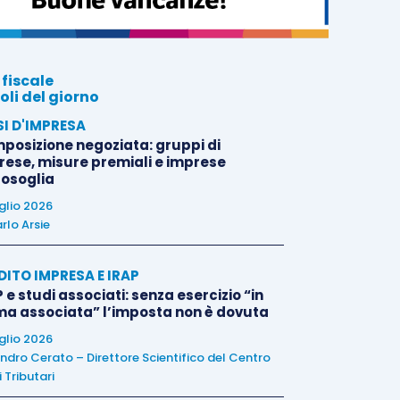
 fiscale
oli del giorno
SI D'IMPRESA
posizione negoziata: gruppi di
rese, misure premiali e imprese
tosoglia
uglio 2026
rlo Arsie
DITO IMPRESA E IRAP
 e studi associati: senza esercizio “in
ma associata” l’imposta non è dovuta
uglio 2026
ndro Cerato – Direttore Scientifico del Centro
 Tributari