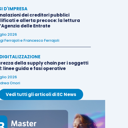
SI D'IMPRESA
alazioni dei creditori pubblici
ificati e allerta precoce: la lettura
l’Agenzia delle Entrate
uglio 2026
igi Ferrajoli
e
Francesco Ferrajoli
E DIGITALIZZAZIONE
rezza della supply chain per i soggetti
: linee guida e fasi operative
uglio 2026
drea Onori
Vedi tutti gli articoli di EC News