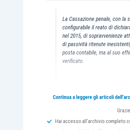
La Cassazione penale, con la s
configurabile il reato di dichia
nel 2015, di sopravvenienze att
di passività ritenute inesistenti
posta contabile, ma al suo effe
verificato.
La Cass., Sez. III penale (
sent. n 7079/2
Continua a leggere gli articoli dell’
infedele,
di cui all’
art. 4, D.Lgs. n. 74/2
Grazi
presentata per l’anno 2015, di
elementi 
attive
per complessivi 965.142,95 euro
Hai accesso all'archivio completo con
un imponibile superiore al 10% degli el