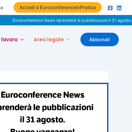
ta
Accedi a EuroconferenceinPratica
roconference News riprenderà le pubblicazioni il 31 agosto. Buone v
 lavoro
Area legale
Abbonati