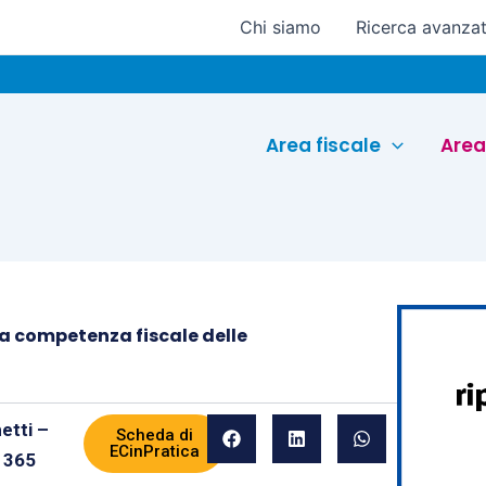
Chi siamo
Ricerca avanza
Eu
Area fiscale
Area
 la competenza fiscale delle
etti –
Scheda di
ECinPratica
 365