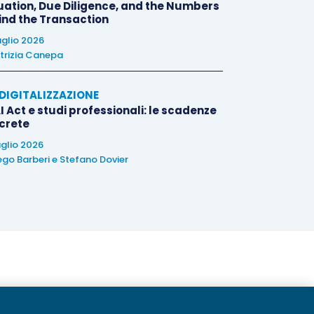
uation, Due Diligence, and the Numbers
ind the Transaction
uglio 2026
trizia Canepa
E DIGITALIZZAZIONE
I Act e studi professionali: le scadenze
crete
uglio 2026
ego Barberi
e
Stefano Dovier