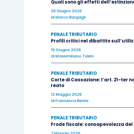
Quali sono gli effetti dell’estinzion
nel 2015 e, quindi, ha
inciso “direttamente
26 Giugno 2026
l’anno 2015
, nonché, di conseguenza, sull
di
Marco Bargagli
versare per detta specifica annualità. Né
PENALE TRIBUTARIO
perché
l’esposizione delle poste passive 
Profili critici nel dibattito sull’util
relative ad anni precedenti al 2015
. L’oss
15 Giugno 2026
escludere che le componenti passive inesist
di
Massimiliano Tasini
concernente l’anno 2015. Semmai l’esposi
dichiarazioni relative agli anni precedenti
PENALE TRIBUTARIO
tali precedenti esercizi. Del resto, in una 
Corte di Cassazione: l’art. 21-ter n
reato
comunicazioni sociali, si è precisato che
l
12 Maggio 2026
bilanci
relativi ad esercizi diversi integra u
di
Francesca Benini
contabili rappresenta lo stato patrimonia
n. 27859 del 09/07/2025)
».
PENALE TRIBUTARIO
Frode fiscale: consapevolezza del 
La Sezione penale della Cassazione si allin
7 Maggio 2026