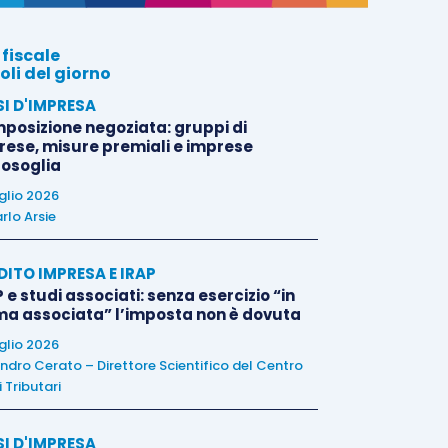
 fiscale
oli del giorno
SI D'IMPRESA
posizione negoziata: gruppi di
rese, misure premiali e imprese
tosoglia
uglio 2026
rlo Arsie
DITO IMPRESA E IRAP
 e studi associati: senza esercizio “in
ma associata” l’imposta non è dovuta
uglio 2026
ndro Cerato – Direttore Scientifico del Centro
 Tributari
SI D'IMPRESA