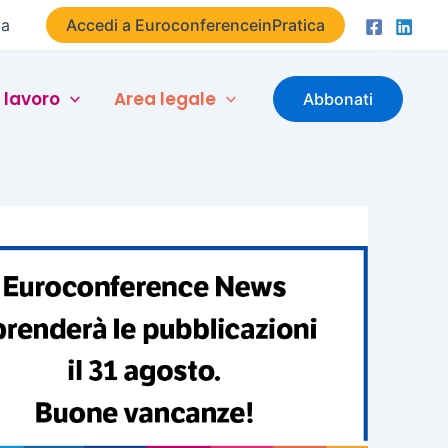
ta
Accedi a EuroconferenceinPratica
 lavoro
Area legale
Abbonati