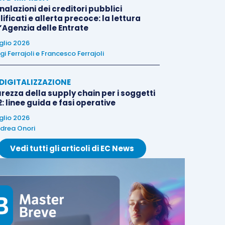
alazioni dei creditori pubblici
ificati e allerta precoce: la lettura
l’Agenzia delle Entrate
uglio 2026
igi Ferrajoli
e
Francesco Ferrajoli
E DIGITALIZZAZIONE
rezza della supply chain per i soggetti
: linee guida e fasi operative
uglio 2026
drea Onori
Vedi tutti gli articoli di EC News