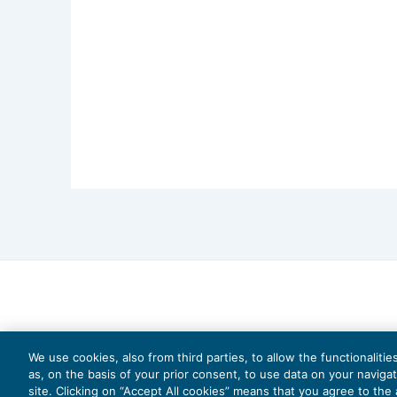
dismissivo e l’assenza di una reale vo
destinato a durare nel tempo
. Proprio 
coerente e giuridicamente corretto, impe
della vicenda.
Ne consegue che, una volta esclusa la co
immobilizzazioni finanziarie,
viene meno 
della PEX
. La Cassazione conferma, cos
partecipazione prevale sul dato formal
appostazione può essere disconosciu
la reale funzione assegnata al bene
nell
We use cookies, also from third parties, to allow the functionaliti
as, on the basis of your prior consent, to use data on your naviga
site. Clicking on “Accept All cookies” means that you agree to the a