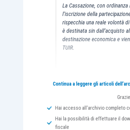
La Cassazione, con ordinanza 
l’iscrizione della partecipazion
rispecchia una reale volontà di
è destinata sin dall’acquisto al
destinazione economica e viene 
TUIR.
Il caso e la decisione della Cassazion
Continua a leggere gli articoli dell’
Grazi
Con l’
ordinanza n. 11695 del 29 aprile 
presupposti applicativi della
PEX
(
art. 8
Hai accesso all'archivio completo con
requisito dell’
iscrizione della partecip
Hai la possibilità di effettuare il dow
primo bilancio chiuso
durante il period
fiscale