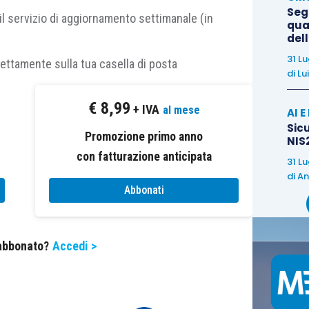
Entrate recuperava a tassazione, per il 2009, la
Segn
il servizio di aggiornamento settimanale (in
qual
 liquidazione
a seguito della cessione dell’intera
del
ietà, disconoscendo il regime PEX che la
31 L
rettamente sulla tua casella di posta
te
dichiarazione integrativa
presentata
di
Lu
io.
€
8,99
+ IVA
al mese
AI 
proveniva da una
complessa sequenza di
Sicu
Promozione primo anno
NIS2
 a una diversa società che, nel 2006, l’aveva
con fatturazione anticipata
31 L
 con contratto preliminare. A seguito di una
di
An
luita nel
patrimonio di altra società
, che nel 2008
Abbonati
uto meno il precedente vincolo negoziale
, la
ulato, nel novembre 2009, un
nuovo preliminare
 abbonato?
Accedi >
ipazione era stata definitivamente trasferita nel
così la plusvalenza poi contestata dall’ufficio.
la partecipazione non poteva beneficiare della PEX