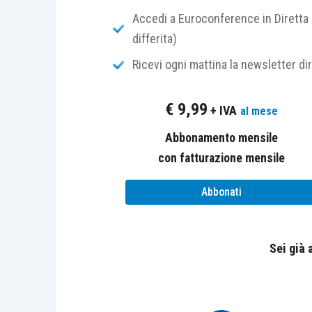
di accertamento con cui l’Agenzia delle 
Accedi a Euroconference in Diretta 
plusvalenza realizzata da una
società in
differita)
partecipazione detenuta in un’altra soc
Ricevi ogni mattina la newsletter di
contribuente aveva fatto valere median
successivamente al Mod. Unico originar
€
9,99
+ IVA
al mese
La partecipazione oggetto di cessione 
Abbonamento mensile
operazioni
. In origine essa apparteneva
con fatturazione mensile
promessa in vendita a un soggetto terzo
scissione, la partecipazione era poi conf
Abbonati
l’aveva ceduta all’odierna ricorrente.
Ven
ricorrente aveva successivamente stip
Sei già
con altro acquirente
, al quale la partec
dicembre dello stesso anno, realizzando 
Secondo l’Amministrazione finanziaria, 