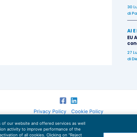
30 L
lontà di possesso stabile e strategicamente
di
Pa
tale apprezzamento di fatto, ritenuto logicamente
disce alla Corte di legittimità ogni rivalutazione
AI 
EU A
con
27 L
rretta classificazione della partecipazione tra le
di
Di
uno dei requisiti necessari per l’applicazione
ì, che
la destinazione economica concreta della
e della sua appostazione in bilancio e che tale
ta
dall’Amministrazione ove risulti incoerente con
’ambito della strategia societaria
.
Privacy Policy
Cookie Policy
es of our website and offered services as well
Euroconference NEWS è una testata registrata al Tribunale di Milano Reg. n. 8556/2026
tion activity to improve performance of the
Direttore responsabile Sandro Cerato
ctivation of all cookies. Clicking on "Reject