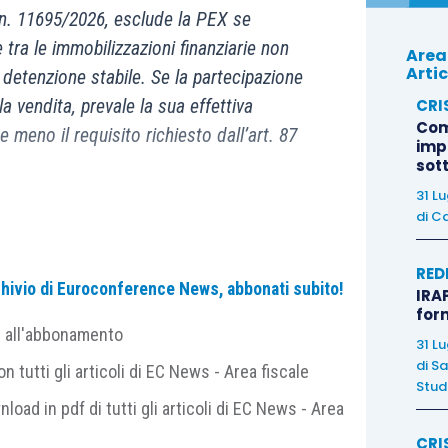
n. 11695/2026, esclude la PEX se
e tra le immobilizzazioni finanziarie non
Area
Artic
 detenzione stabile. Se la partecipazione
CRI
la vendita, prevale la sua effettiva
Com
meno il requisito richiesto dall’art. 87
imp
sot
31 L
di
Ca
RED
e
archivio di Euroconference News, abbonati subito!
IRAP
for
e all'abbonamento
2026
, la Corte di Cassazione si pronuncia sui
31 L
di
Sa
7, TUIR
), soffermandosi, in particolare, sul
 tutti gli articoli di EC News - Area fiscale
Studi
azione tra le immobilizzazioni finanziarie
nel
nload in pdf di tutti gli articoli di EC News - Area
o di possesso
. La vicenda trae origine da un avviso
CRI