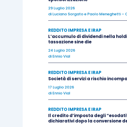
29 Luglio 2026
La
Corte dichiara il ricorso inammissib
di
Luciano Sorgato
e
Paolo Meneghetti – C
ricordando che costituiscono immobilizza
REDDITO IMPRESA E IRAP
utilizzati durevolmente nel tempo e che
L’accumulo di dividendi nella hold
si presumono immobilizzazioni
, salva 
tassazione sine die
vendita. La Cassazione precisa, però, che
24 Luglio 2026
del possesso, ma risiede soprattutto ne
di
Ennio Vial
amministratori alla partecipazione
. Se
è comunque finalizzato a un disinvestim
REDDITO IMPRESA E IRAP
Società di servizi a rischio incompa
avvenire nell’attivo circolante
; viceve
17 Luglio 2026
presuppone una scelta di detenzione d
di
Ennio Vial
Nel medesimo quadro, l’ordinanza richiam
REDDITO IMPRESA E IRAP
sottolineando che, in coerenza con le st
Il credito d’imposta degli “esodati”
dichiarativi dopo la conversione de
in bilancio secondo il criterio della 