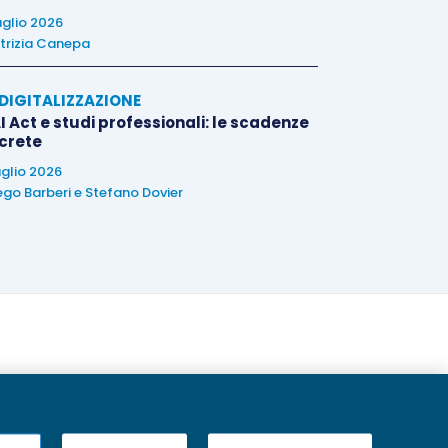
uglio 2026
trizia Canepa
E DIGITALIZZAZIONE
I Act e studi professionali: le scadenze
crete
uglio 2026
ego Barberi
e
Stefano Dovier