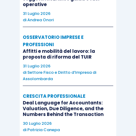
operative
amministratori cui il consiglio non abbia delegato
31 Luglio 2026
proprie attribuzioni fanno ragionevole affidamento,
di
Andrea Onori
anche in relazione alle loro specifiche competenze,
sulle informazioni ricevute in conformità alle
OSSERVATORIO IMPRESE E
previsioni della legge e dello Statuto
», codifica,
PROFESSIONI
rispetto agli amministratori non delegati, il
Affitti e mobilità del lavoro: la
proposta di riforma del TUIR
principio del «
ragionevole affidamento
» fatto dagli
31 Luglio 2026
stessi sulle informazioni ricevute per legge e
di
Settore Fisco e Diritto d’Impresa di
Statuto, anche in relazione alle loro competenze
Assolombarda
specifiche, con beneficio diretto per i
professionisti che siedono (senza deleghe) nei
CRESCITA PROFESSIONALE
Deal Language for Accountants:
consigli.
Valuation, Due Diligence, and the
Numbers Behind the Transaction
Conflitto di interessi, divieto di concorrenza e
30 Luglio 2026
di
Patrizia Canepa
dirigenti strategici