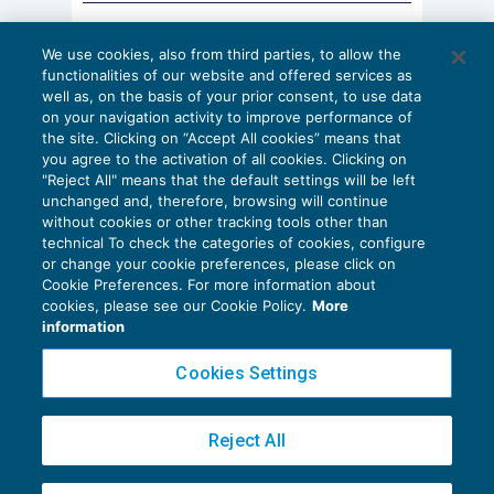
AI E DIGITALIZZAZIONE
La Riforma incide sull’
art. 2391, c.c.
, in materia di
We use cookies, also from third parties, to allow the
EU AI Act e studi professionali: le
functionalities of our website and offered services as
(conflitto di) interessi degli amministratori.
scadenze concrete
well as, on the basis of your prior consent, to use data
L’obbligo di disclosure dell’interesse conflittuale
on your navigation activity to improve performance of
27 Luglio 2026
the site. Clicking on “Accept All cookies” means that
di
Diego Barberi
e
Stefano Dovier
con quello della società in una certa operazione
you agree to the activation of all cookies. Clicking on
resta (dovendosene precisare natura, termini,
"Reject All" means that the default settings will be left
unchanged and, therefore, browsing will continue
origine e portata), ma viene aggiunto che «
lo
without cookies or other tracking tools other than
Statuto o il consiglio con proprio regolamento
technical To check the categories of cookies, configure
or change your cookie preferences, please click on
possono stabilire condizioni, modalità e limiti
Cookie Preferences. For more information about
Privacy Policy
ulteriori in relazione alla partecipazione all’adunanza
cookies, please see our Cookie Policy.
More
Cookie Policy
information
consiliare per il caso in cui l’amministratore sia
Euroconference NEWS è una testata registrata al Tribunale di Milano Reg. n. 8556/2026
portatore di un interesse in una determinata
Cookies Settings
Direttore responsabile Sandro Cerato
operazione
», così da consentire la
Copyright 2016 ©
Gruppo Euroconference S.p.A.
v2.32.2
“regolamentazione
ex ante
” (ed eventualmente, la
Reject All
Piazza Luigi Einaudi, 10N01 - 20124 Milano - info@ecnews.it
“delimitazione”) della presenza
Capitale Sociale € 300.000,00 i.v. C.F. P.IVA Iscrizione Registro Imprese di Milano