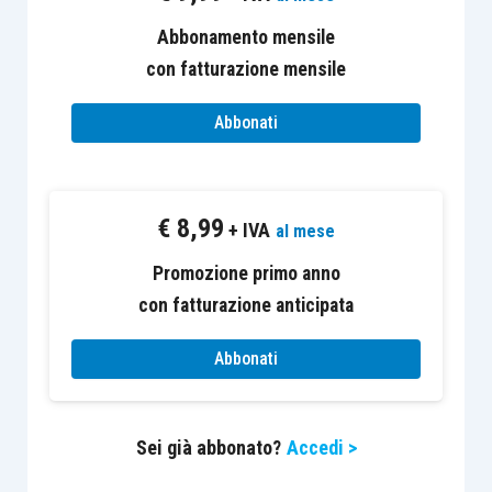
“dualistico” e “monistico”) vengono riordinati e
Abbonamento mensile
ribattezzati come sistema “con Collegio
con fatturazione mensile
sindacale”, sistema “con consiglio di
sorveglianza” e sistema “con comitato per il
Abbonati
controllo sulla gestione”, rispettivamente. La
seconda direttrice riguarda, nello specifico,
l’organo di controllo: la cui disciplina relativa a
€
8,99
+ IVA
al mese
doveri, poteri, ineleggibilità, decadenza e
Promozione primo anno
funzionamento vale ora trasversalmente per tutti
con fatturazione anticipata
i sistemi. Infine, vengono ritoccati e, con
un’operazione di maquillage normativo, coordinati
Abbonati
sistematicamente vari punti del Codice civile dei
quali si dirà in seguito
[1]
.
Sei già abbonato?
Accedi >
I 3 sistemi rinominati