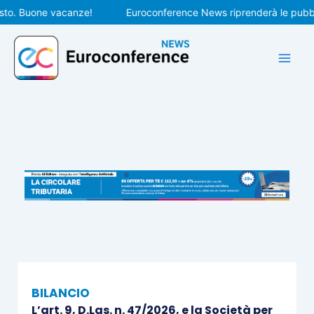
Vai
. Buone vacanze!
Euroconference News riprenderà le pubblicaz
al
contenuto
BILANCIO
L’art. 9, D.Lgs. n. 47/2026, e la Società per