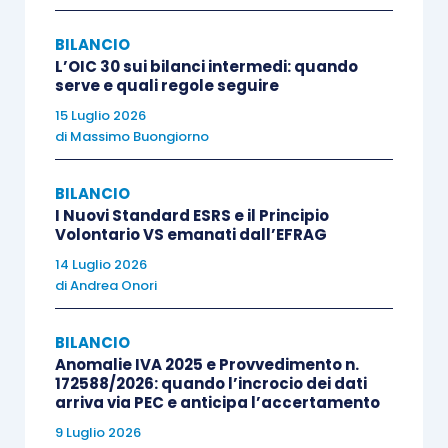
voto per rappresentanza) e i meccanismi di
BILANCIO
impugnazione, con applicazione, in quanto
L’OIC 30 sui bilanci intermedi: quando
compatibili, degli
artt. 2377
e
2378, c.c
..
serve e quali regole seguire
15 Luglio 2026
Il sistema “con comitato per il controllo sulla
di
Massimo Buongiorno
gestione” (
ex
“monistico”) viene anch’esso
BILANCIO
ridisegnato. È abrogato l’
art. 2409-
sexiesdecies
,
I Nuovi Standard ESRS e il Principio
c.c.
, sono puntualmente ristrutturati gli articoli
Volontario VS emanati dall’EFRAG
successivi e vengono introdotte specifiche
14 Luglio 2026
disposizioni in tema di sostituzioni degli
di
Andrea Onori
amministratori (
art. 2409-
septiesdecies
.1, c.c.
) e
di compenso del comitato esecutivo (
art. 2409-
BILANCIO
Anomalie IVA 2025 e Provvedimento n.
septiesdecies
.2, c.c.
), prevedendosi all’
art. 2409-
172588/2026: quando l’incrocio dei dati
octiesdecies
, c.c.
, la specifica disciplina del
arriva via PEC e anticipa l’accertamento
comitato per il controllo sulla gestione.
9 Luglio 2026