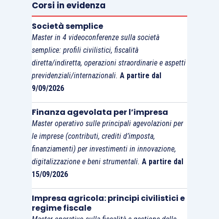
Corsi in evidenza
azionaria, dell’obbligo fissato dall’
art. 2086,
comma 2, c.c.
, a carico di ogni imprenditore che
Società semplice
operi in forma societaria o collettiva
[2]
.
Master in 4 videoconferenze sulla società
semplice: profili civilistici, fiscalità
diretta/indiretta, operazioni straordinarie e aspetti
L’
art. 2381-
bis
, c.c.
, inoltre, codifica un divieto
previdenziali/internazionali.
A partire dal
destinato ad avere un peso specifico nella
9/09/2026
concreta operatività dei consigli intesi in senso
collegiale: «non possono […] essere delegate le
Finanza agevolata per l’impresa
decisioni sull’accesso agli strumenti di
Master operativo sulle principali agevolazioni per
regolazione della crisi e dell’insolvenza, ai sensi
le imprese (contributi, crediti d’imposta,
dell’art. 2086, co. 2, le quali comprendono la
finanziamenti) per investimenti in innovazione,
digitalizzazione e beni strumentali.
A partire dal
determinazione del contenuto della proposta e le
15/09/2026
condizioni del piano».
Impresa agricola: principi civilistici e
La scelta, riprendendo il principio istitutivo
regime fiscale