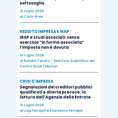
sottosoglia
Amministrazione, deleghe e informative
31 Luglio 2026
consiliari
di
Carlo Arsie
REDDITO IMPRESA E IRAP
Quanto all’organo amministrativo, vengono
IRAP e studi associati: senza
riscritti gli
artt. 2380
,
2380-
bis
e
2381, c.c.
, e
esercizio “in forma associata”
introdotti, di seguito a quest’ultimo, gli
artt. 2381-
l’imposta non è dovuta
bis
e
2381-
ter
, c.c.
: la disciplina dell’organo
31 Luglio 2026
di
Sandro Cerato – Direttore Scientifico del
gestorio viene dunque scomposta e
Centro Studi Tributari
razionalizzata secondo una logica funzionale.
CRISI D'IMPRESA
Più nello specifico e per quanto maggiormente
Segnalazioni dei creditori pubblici
qualificati e allerta precoce: la
rileva, l’
art. 2381, c.c.
, tratta ora del solo
lettura dell’Agenzia delle Entrate
Presidente (non più di «
Presidente, comitato
31 Luglio 2026
esecutivo e amministratori delegati
» in un’unica
di
Luigi Ferrajoli
e
Francesco Ferrajoli
sede); l’
art. 2381-
bis
, c.c.
, affronta il sistema