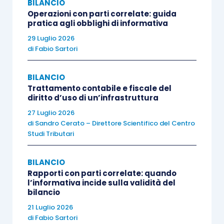
BILANCIO
Operazioni con parti correlate: guida
Il sistema “con consiglio di sorveglianza” (
ex
pratica agli obblighi di informativa
“dualistico”) vede la riformulazione integrale di
29 Luglio 2026
numerose norme. Viene meno il vecchio
art.
di
Fabio Sartori
2409-
octies
, c.c.
, che apriva il paragrafo con
definizioni divenute superflue. Il nuovo
art. 2409-
BILANCIO
novies
, c.c.
, disciplina ora con maggior sintesi il
Trattamento contabile e fiscale del
diritto d’uso di un’infrastruttura
consiglio di gestione (che dev’essere formato da
27 Luglio 2026
almeno 2 componenti, anche non soci, nominati
di
Sandro Cerato – Direttore Scientifico del Centro
dal consiglio di sorveglianza). Viene introdotto
Studi Tributari
l’
art. 2409-
terdecies
.1, c.c.
, che disciplina la
validità delle deliberazioni del consiglio di
BILANCIO
Rapporti con parti correlate: quando
sorveglianza (richiedendo la presenza della
l’informativa incide sulla validità del
maggioranza dei suoi componenti, il
bilancio
raggiungimento di un voto formato dalla
21 Luglio 2026
di
Fabio Sartori
maggioranza assoluta dei presenti, il divieto di