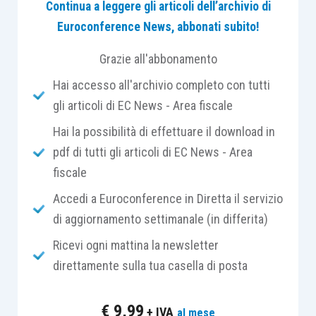
Continua a leggere gli articoli dell’archivio di
Il
D.Lgs. n. 47/2026
, attuativo della delega di cui
Euroconference News, abbonati subito!
all’
art. 19, Legge n. 21/2024 (c.d. Legge Capitali)
,
Grazie all'abbonamento
interviene in modo organico sul
Testo Unico della
Finanza
e sulle disposizioni in materia di società
Hai accesso all'archivio completo con tutti
di capitali del
Codice civile
. Di seguito, ci
gli articoli di EC News - Area fiscale
soffermeremo su queste ultime, rispetto alle
Hai la possibilità di effettuare il download in
quali l’
art. 9, D.Lgs. n. 47/2026
(entrato in vigore
pdf di tutti gli articoli di EC News - Area
lo scorso 29 aprile), è la norma cardine, che
fiscale
riscrive varie disposizioni poste a disciplina
Accedi a Euroconference in Diretta il servizio
dell’amministrazione e del controllo nelle Società
di aggiornamento settimanale (in differita)
per Azioni.
Ricevi ogni mattina la newsletter
direttamente sulla tua casella di posta
La prima direttrice seguita dalla Riforma è di
natura organico-sistematica: i 3 sistemi di
€
9,99
governance (finora denominati “tradizionale”,
+ IVA
al mese