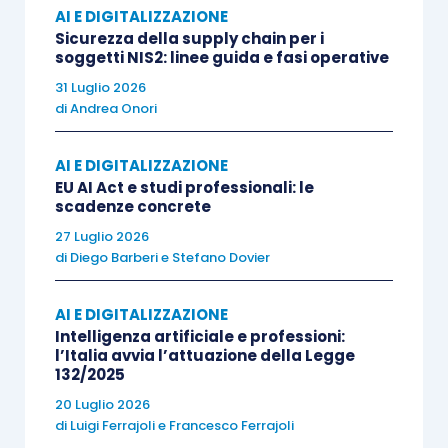
che ottengono un
miglioramento dell’EBITDA tra
AI E DIGITALIZZAZIONE
Sicurezza della supply chain per i
il 10% e il 25% grazie all’AI
non usano strumenti
soggetti NIS2: linee guida e fasi operative
più avanzati delle altre.
31 Luglio 2026
di
Andrea Onori
La differenza sta, invece, nel metodo: al
posto di
ottimizzare i task singoli
, questi
AI E DIGITALIZZAZIONE
EU AI Act e studi professionali: le
soggetti
ridisegnano i processi partendo dal
scadenze concrete
risultato che vogliono ottenere
, sapendo che l’AI
27 Luglio 2026
dovrà essere la
spina dorsale
su cui costruirli. Il
di
Diego Barberi
e
Stefano Dovier
risultato che ne emerge, di conseguenza, ha una
struttura diversa dall’originale e
non corrisponde
AI E DIGITALIZZAZIONE
semplicemente al vecchio processo
con
Intelligenza artificiale e professioni:
l’Italia avvia l’attuazione della Legge
qualche passaggio automatizzato in più.
132/2025
20 Luglio 2026
Prendiamo, ad esempio, la
gestione di una
di
Luigi Ferrajoli
e
Francesco Ferrajoli