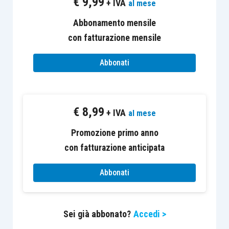
€
9,99
+ IVA
al mese
rispondere alle domande di routine, analizzare
Abbonamento mensile
bilanci,
generare bozze di risposta
agli avvisi
con fatturazione mensile
fiscali.
Abbonati
Il limite, quindi, non sta in ciò che la tecnologia, e
in particolare l’AI, sa fare, ma in
come lo studio è
organizzato per usarla
.
€
8,99
+ IVA
al mese
Promozione primo anno
Questa distinzione è molto rilevante, perché,
con fatturazione anticipata
molto spesso,
gli studi che si avvicinano all’AI
commettono un grave errore:
prendono un
Abbonati
processo esistente e cercano di renderlo più
veloce
.
Sei già abbonato?
Accedi >
Il risultato che si ottiene è spesso deludente. I