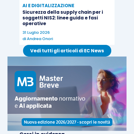
AI E DIGITALIZZAZIONE
In molti casi la risposta rivela che
stiamo
Sicurezza della supply chain per i
soggetti NIS2: linee guida e fasi
dedicando tempo a misurare
cose che non
operative
aiutano nessun processo decisionale, a produrre
31 Luglio 2026
report che nessuno legge, a fare controlli
di
Andrea Onori
diventati ridondanti da anni. Portare l’AI su questi
Vedi tutti gli articoli di EC News
processi
non produce valore
, produce
lo stesso
risultato inutile in meno tempo
.
Tre domande prima di pensare allo strumento
Il
punto di partenza di qualsiasi progetto AI
nello studio
, perciò,
non è scegliere lo
strumento
.
È sedersi con il team, prendere una lista dei