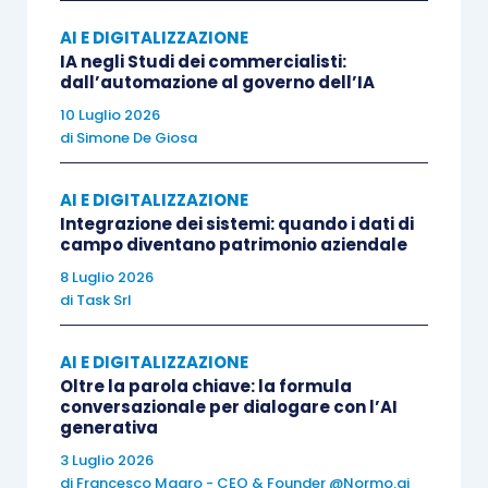
pratica
, dall’arrivo del cliente alla consegna
dell’elaborato finale. In quasi ogni studio è
AI E DIGITALIZZAZIONE
IA negli Studi dei commercialisti:
un’attività che richiede una
dozzina di passaggi
dall’automazione al governo dell’IA
manuali
, dipende dalla
memoria del
10 Luglio 2026
collaboratore
che la segue e non c’è un modo
di
Simone De Giosa
semplice per sapere a che punto sia
in tempo
reale
.
AI E DIGITALIZZAZIONE
Integrazione dei sistemi: quando i dati di
campo diventano patrimonio aziendale
Se ci si innesta l’AI come un corpo estraneo,
è
8 Luglio 2026
possibile accelerare qualche passaggio
, ma il
di
Task Srl
problema strutturale permane.
AI E DIGITALIZZAZIONE
Oltre la parola chiave: la formula
Se, invece, si
ridisegna il processo
sapendo che
conversazionale per dialogare con l’AI
l’AI può
gestire i passaggi ripetitivi
,
tracciare lo
generativa
stato di ogni pratica
e organizzare in modo
3 Luglio 2026
automatico il fascicolo, pronto per essere preso
di
Francesco Magro - CEO & Founder @Normo.ai