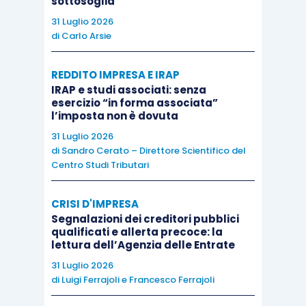
sottosoglia
31 Luglio 2026
Gli studi tendono ad accumulare nel tempo
di
Carlo Arsie
procedure nate per rispondere a esigenze
specifiche, spesso legate a un software,
un
REDDITO IMPRESA E IRAP
IRAP e studi associati: senza
cliente o un collaboratore
che non c’è
esercizio “in forma associata”
più.
Sopravvivono per inerzia
: nessuno le ha mai
l’imposta non è dovuta
messe in discussione perché funzionano (più o
31 Luglio 2026
di
Sandro Cerato – Direttore Scientifico del
meno) e c’è sempre altro da fare.
Centro Studi Tributari
La
domanda giusta
, quindi, non è “come posso
CRISI D'IMPRESA
farlo più in fretta?”. Ciò che conviene chiedersi è:
Segnalazioni dei creditori pubblici
qualificati e allerta precoce: la
“
se dovessi costruire questo processo oggi, da
lettura dell’Agenzia delle Entrate
zero, lo costruirei esattamente così?
E se non lo
31 Luglio 2026
facessimo per un mese, il cliente se ne
di
Luigi Ferrajoli
e
Francesco Ferrajoli
accorgerebbe?”