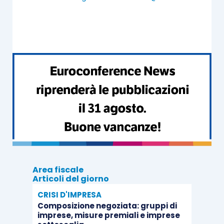
in mano da un professionista o da un suo
collaboratore. Ciò che si costruisce
è
fondamentalmente diverso
e il vantaggio è di
un altro ordine di grandezza in termini
di
efficacia, efficienza e replicabilità
.
La domanda da porsi prima di iniziare
C’è però un passaggio che quasi nessuno fa e
che deve collocarsi ancora prima rispetto
al
design di processo
.
Area fiscale
Prima di decidere se
automatizzare o
Articoli del giorno
ridisegnare un processo
, infatti, vale la pena
CRISI D'IMPRESA
chiedersi se
quel processo debba
Composizione negoziata: gruppi di
imprese, misure premiali e imprese
effettivamente esistere
.