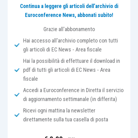
dal risultato atteso.
Continua a leggere gli articoli dell’archivio di
Euroconference News, abbonati subito!
Grazie all'abbonamento
Ragionando sui possibili
modi per migliorare il
Hai accesso all'archivio completo con tutti
lavoro all’interno dei nostri studi
gli articoli di EC News - Area fiscale
professionali
e soffermandoci su quali
Hai la possibilità di effettuare il download in
potrebbero essere le cause delle
varie
pdf di tutti gli articoli di EC News - Area
inefficienze
, possiamo facilmente affermare
fiscale
che
il problema non è più la tecnologia
.
Accedi a Euroconference in Diretta il servizio
di aggiornamento settimanale (in differita)
Oggi, infatti, gli
strumenti AI disponibili hanno
Ricevi ogni mattina la newsletter
raggiunto una maturità
che 2 anni fa non era
direttamente sulla tua casella di posta
nemmeno pensabile: ci consentono
di
automatizzare le comunicazioni con i
clienti
,
gestire le scadenze in modo proattivo
,