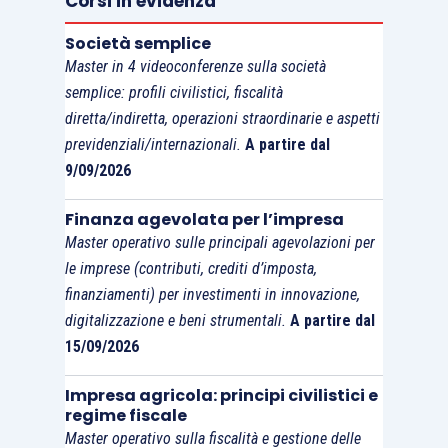
Corsi in evidenza
processi principali e fare
tre domande
per
ciascuno:
questo processo serve ancora?
Se
Società semplice
sì,
lo riprogettiamo da zero o lo
Master in 4 videoconferenze sulla società
ottimizziamo?
Cosa misuriamo per capire se
semplice: profili civilistici, fiscalità
funziona meglio dopo?
diretta/indiretta, operazioni straordinarie e aspetti
previdenziali/internazionali.
A partire dal
9/09/2026
Solo dopo aver ottenuto le risposte
ha senso
parlare di
implementazione di strumenti AI
.
Finanza agevolata per l’impresa
Master operativo sulle principali agevolazioni per
le imprese (contributi, crediti d’imposta,
finanziamenti) per investimenti in innovazione,
digitalizzazione e beni strumentali.
A partire dal
15/09/2026
Impresa agricola: principi civilistici e
regime fiscale
Master operativo sulla fiscalità e gestione delle