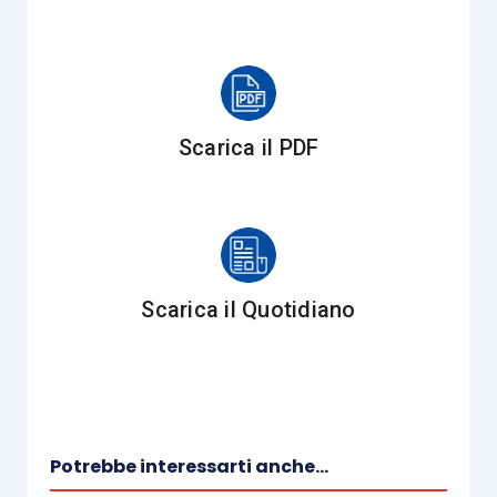
collaboratori rispondono un po’ più in fretta,
qualche step diventa automatico, si risparmiano
alcune ore alla settimana e, di primo acchito,
questo può sembrare un bel risultato, ma,
Scarica il PDF
guardando con attenzione la realtà, i
processi
sottostanti restano quelli di prima
, con i
loro
colli di bottiglia
, le loro ridondanze, la
loro
dipendenza dalla memoria dei singoli.
Scarica il Quotidiano
Ridisegnare, non accelerare
Una ricerca congiunta di Bain & Company e
OpenAI (https://www.bain.com/insights/state-
of-the-art-of-agentic-ai-transformation-
technology-report-2025/), ci fornisce dei numeri
Potrebbe interessarti anche...
interessanti legati a questo fenomeno: le aziende