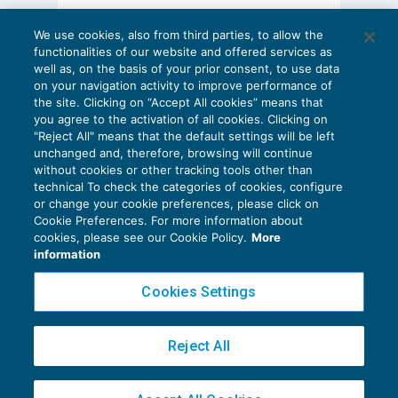
AI E DIGITALIZZAZIONE
We use cookies, also from third parties, to allow the
EU AI Act e studi professionali: le
functionalities of our website and offered services as
scadenze concrete
well as, on the basis of your prior consent, to use data
on your navigation activity to improve performance of
27 Luglio 2026
the site. Clicking on “Accept All cookies” means that
di
Diego Barberi
e
Stefano Dovier
you agree to the activation of all cookies. Clicking on
"Reject All" means that the default settings will be left
unchanged and, therefore, browsing will continue
without cookies or other tracking tools other than
technical To check the categories of cookies, configure
or change your cookie preferences, please click on
Cookie Preferences. For more information about
Privacy Policy
cookies, please see our Cookie Policy.
More
Cookie Policy
information
Euroconference NEWS è una testata registrata al Tribunale di Milano Reg. n. 8556/2026
Cookies Settings
Direttore responsabile Sandro Cerato
Copyright 2016 ©
Gruppo Euroconference S.p.A.
v2.32.4
Reject All
Piazza Luigi Einaudi, 10N01 - 20124 Milano - info@ecnews.it
Capitale Sociale € 300.000,00 i.v. C.F. P.IVA Iscrizione Registro Imprese di Milano