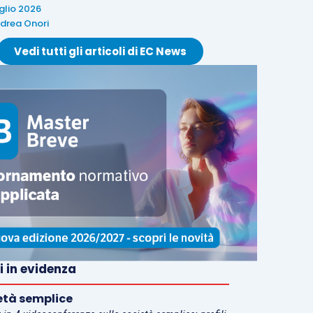
uglio 2026
drea Onori
Vedi tutti gli articoli di EC News
i in evidenza
età semplice