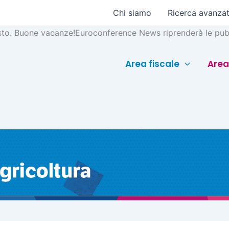
Chi siamo
Ricerca avanza
sto. Buone vacanze!
Euroconference News riprenderà le pubb
Area fiscale
Area