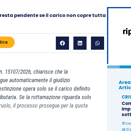
resta pendente se il carico non copre tutta
tica
. 15107/2026, chiarisce che la
gue automaticamente il giudizio
Area
Artic
estinzione opera solo se il carico definito
CRI
ributaria. Se la rottamazione riguarda solo
Com
 ruolo, il processo prosegue per la quota
imp
sot
31 L
di
Ca