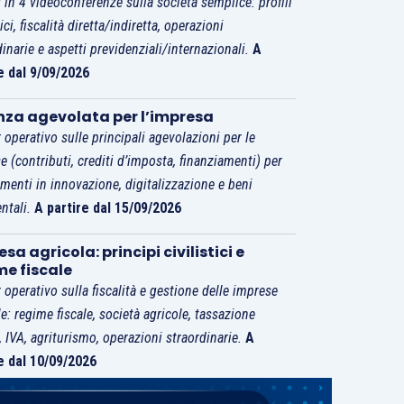
 in 4 videoconferenze sulla società semplice: profili
tici, fiscalità diretta/indiretta, operazioni
dinarie e aspetti previdenziali/internazionali.
A
e dal 9/09/2026
nza agevolata per l’impresa
 operativo sulle principali agevolazioni per le
e (contributi, crediti d’imposta, finanziamenti) per
imenti in innovazione, digitalizzazione e beni
ntali.
A partire dal 15/09/2026
sa agricola: principi civilistici e
me fiscale
 operativo sulla fiscalità e gestione delle imprese
le: regime fiscale, società agricole, tassazione
i, IVA, agriturismo, operazioni straordinarie.
A
e dal 10/09/2026