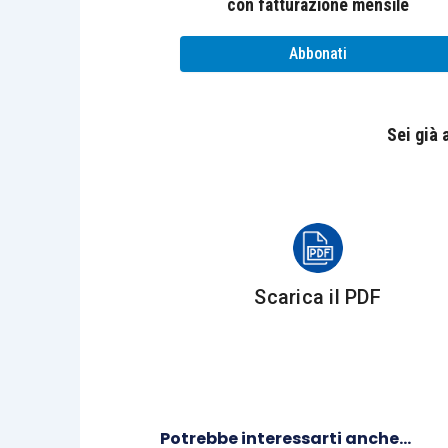
con fatturazione mensile
rinuncia ai giudizi pendenti.
Abbonati
In un primo momento, la Cassazione
dic
30858/2025
. Successivamente, l’Agenzi
Sei già
sostenendo che
le somme definite non 
decisivo era pertanto quantitativo, atte
226.729,77 euro, mentre la pretesa comp
euro. L’iscrizione a ruolo era avvenuta
i
parzialmente favorevoli di merito.
Scarica il PDF
La suprema Corte ha accolto l’istanza del
decisione
distingue
2 istituti della Legg
agevolata delle controversie pendenti
debiti risultanti dai singoli carichi affid
avevano scelto la definizione della lite
Potrebbe interessarti anche...