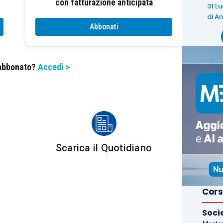
con fatturazione anticipata
31 L
di
An
Abbonati
hiarava estinto il giudizio con
decreto n.
a delle Entrate chiedeva la revoca del decreto,
 abbonato?
Accedi >
coprivano l’intero credito controverso
. Il punto
so che il carico iscritto a ruolo ammontava a
lessiva oggetto dell’avviso era pari a 691.904,52
n via provvisoria e frazionata
, dopo gli esiti
Scarica il Quotidiano
l’ufficio e
revocato il decreto di estinzione
. La
e di bilancio 2023: da un lato, la
definizione
; dall’altro, la
Rottamazione-
quater
, che riguarda i
Cors
ati all’agente della riscossione.
Le contribuenti non
Soci
, ma la definizione dei carichi
. Tale opzione