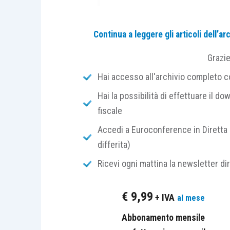
La
Rottamazione-
quater
dei carichi affi
Continua a leggere gli articoli dell’
automaticamente
l’estinzione del giudi
Grazi
cessazione
della
materia del contende
coincide con
l’intera pretesa tributaria
Hai accesso all'archivio completo con
Corte di Cassazione con
ordinanza n. 1
Hai la possibilità di effettuare il dow
sugli
effetti processuali
dell’adesione p
fiscale
197/2022
.
Accedi a Euroconference in Diretta 
differita)
La vicenda trae origine da un
avviso di
Ricevi ogni mattina la newsletter di
per il recupero di maggiori imponibili ai f
merito, conclusi con un
accoglimento s
l’Agenzia proponeva
ricorso per Cassa
€
9,99
+ IVA
al mese
società comunicavano l’adesione alla
Ro
Abbonamento mensile
chiedevano la sospensione o
l’estinzi