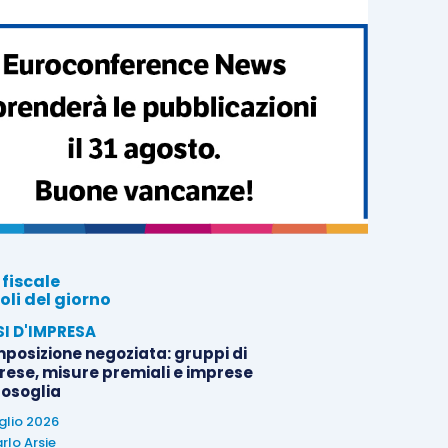
 fiscale
oli del giorno
SI D'IMPRESA
posizione negoziata: gruppi di
rese, misure premiali e imprese
tosoglia
uglio 2026
rlo Arsie