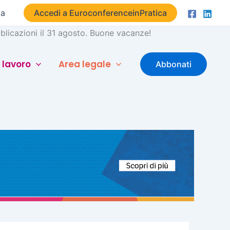
ta
Accedi a EuroconferenceinPratica
licazioni il 31 agosto. Buone vacanze!
 lavoro
Area legale
Abbonati