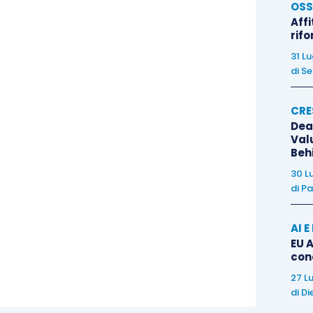
OSS
 la definizione agevolata può chiudere il debito
Affi
.
rif
31 L
di
Se
ttura rigorosa dell’ambito oggettivo
della
 carichi
non equivale
alla definizione della
CRE
rapposizione tra carico e pretesa
. Per
Dea
ssenziale distinguere il debito iscritto a ruolo dalla
Val
Beh
trazione, invece, resta salvo l’interesse a coltivare
30 L
 comportare
effetti sulla pretesa non rientrante
di
Pa
AI 
EU A
con
27 L
di
Di