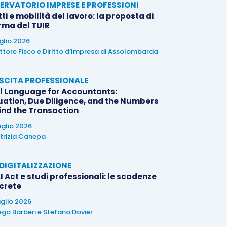
ERVATORIO IMPRESE E PROFESSIONI
tti e mobilità del lavoro: la proposta di
orma del TUIR
uglio 2026
ttore Fisco e Diritto d’Impresa di Assolombarda
SCITA PROFESSIONALE
l Language for Accountants:
uation, Due Diligence, and the Numbers
ind the Transaction
uglio 2026
trizia Canepa
E DIGITALIZZAZIONE
I Act e studi professionali: le scadenze
crete
uglio 2026
ego Barberi
e
Stefano Dovier