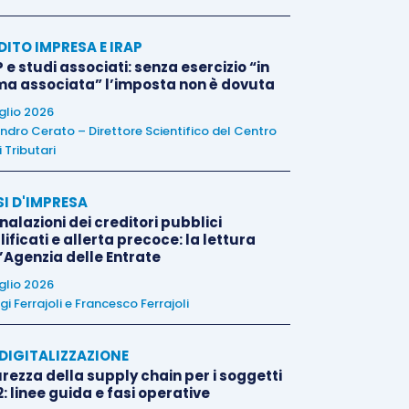
DITO IMPRESA E IRAP
 e studi associati: senza esercizio “in
ma associata” l’imposta non è dovuta
uglio 2026
ndro Cerato – Direttore Scientifico del Centro
 Tributari
SI D'IMPRESA
alazioni dei creditori pubblici
ificati e allerta precoce: la lettura
l’Agenzia delle Entrate
uglio 2026
igi Ferrajoli
e
Francesco Ferrajoli
E DIGITALIZZAZIONE
rezza della supply chain per i soggetti
: linee guida e fasi operative