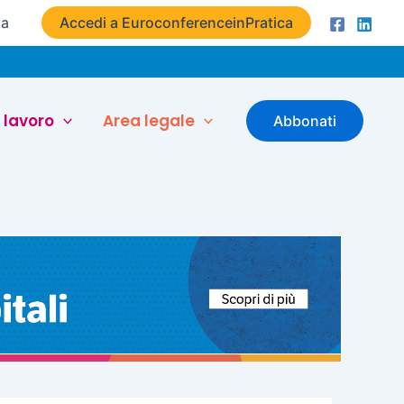
ta
Accedi a EuroconferenceinPratica
 lavoro
Area legale
Abbonati