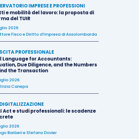
ERVATORIO IMPRESE E PROFESSIONI
tti e mobilità del lavoro: la proposta di
orma del TUIR
uglio 2026
ttore Fisco e Diritto d’Impresa di Assolombarda
SCITA PROFESSIONALE
l Language for Accountants:
uation, Due Diligence, and the Numbers
ind the Transaction
uglio 2026
trizia Canepa
E DIGITALIZZAZIONE
I Act e studi professionali: le scadenze
crete
uglio 2026
ego Barberi
e
Stefano Dovier