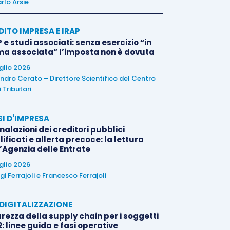
rlo Arsie
DITO IMPRESA E IRAP
 e studi associati: senza esercizio “in
ma associata” l’imposta non è dovuta
uglio 2026
ndro Cerato – Direttore Scientifico del Centro
 Tributari
SI D'IMPRESA
alazioni dei creditori pubblici
ificati e allerta precoce: la lettura
l’Agenzia delle Entrate
uglio 2026
igi Ferrajoli
e
Francesco Ferrajoli
E DIGITALIZZAZIONE
rezza della supply chain per i soggetti
: linee guida e fasi operative