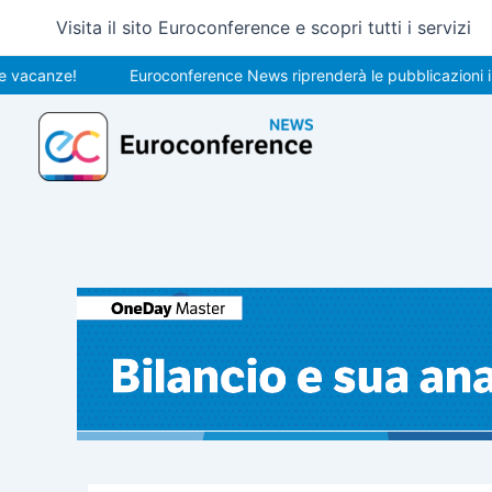
Vai
Visita il sito Euroconference e scopri tutti i servizi
al
contenuto
nze!
Euroconference News riprenderà le pubblicazioni il 31 ag