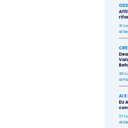
OSS
l quale si prevede di effettuare il ripristino. La
Affi
e atteso dell’esborso futuro,
tenendo conto dei
rif
ciate, e può basarsi su dati storici,
informazioni
31 L
reri di esperti indipendenti e altri elementi idonei a
di
Se
ndibile. In mancanza di dati specifici sulla singola
to a
parametri esterni,
come costi medi sostenuti
CRE
Dea
é tali parametri siano pertinenti e correttamente
Val
to e ripristino, escludendo i costi di bonifica
Beh
a che,
qualunque sia il metodo adottato
, la stima
30 L
di
Pa
bilancio, in particolare imparzialità, oggettività e
ggiornate
ogni anno, se emergono elementi nuovi e
AI 
il fondo possa essere attualizzato, calcolando il
EU A
ndo il flusso finanziario futuro con un tasso
con
i di Stato). Le condizioni richiamate per poter
27 L
ono le seguenti:
di
Di