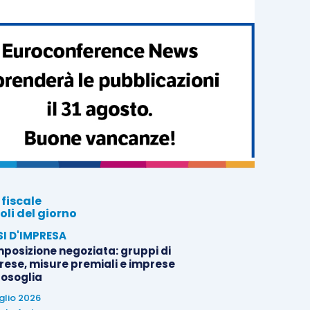
 fiscale
oli del giorno
SI D'IMPRESA
posizione negoziata: gruppi di
rese, misure premiali e imprese
tosoglia
uglio 2026