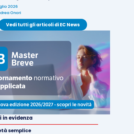
uglio 2026
drea Onori
Vedi tutti gli articoli di EC News
i in evidenza
età semplice