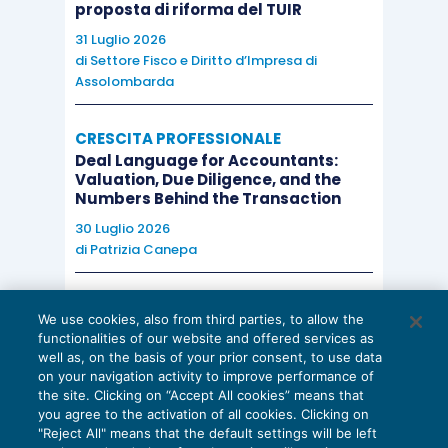
proposta di riforma del TUIR
“Codice
zione di
e
31 Luglio 2026
attività
dichiarazi
richiede
di
Settore Fisco e Diritto d’Impresa di
ATECO”,
one
anche
Assolombarda
Errata
“Settore”,
integrativ
una
compilaz
“Codice
a per
verifica
CRESCITA PROFESSIONALE
ione dei
Deal Language for Accountants:
Regione”,
corregge
sostanzia
Valuation, Due Diligence, and the
campi
“Codice
re i dati
le del
Numbers Behind the Transaction
tecnici
Comune”,
indicati
regime
30 Luglio 2026
di
Patrizia Canepa
“Dimensi
nel
agevolati
one
prospett
vo
AI E DIGITALIZZAZIONE
impresa”
o.
applicabil
We use cookies, also from third parties, to allow the
EU AI Act e studi professionali: le
e
e.
functionalities of our website and offered services as
scadenze concrete
well as, on the basis of your prior consent, to use data
“Tipologi
on your navigation activity to improve performance of
27 Luglio 2026
the site. Clicking on “Accept All cookies” means that
a costi”.
di
Diego Barberi
e
Stefano Dovier
you agree to the activation of all cookies. Clicking on
"Reject All" means that the default settings will be left
L’aiuto