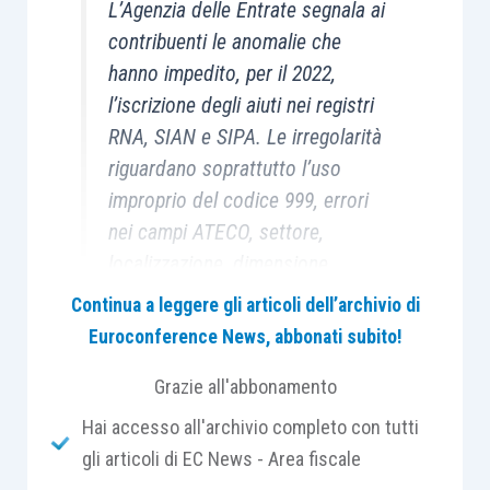
L’Agenzia delle Entrate segnala ai
contribuenti le anomalie che
hanno impedito, per il 2022,
l’iscrizione degli aiuti nei registri
RNA, SIAN e SIPA. Le irregolarità
riguardano soprattutto l’uso
improprio del codice 999, errori
nei campi ATECO, settore,
localizzazione, dimensione
d’impresa e tipologia costi,
Continua a leggere gli articoli dell’archivio di
oppure aiuti fruiti senza
Euroconference News, abbonati subito!
presupposti registrabili.
Grazie all'abbonamento
Hai accesso all'archivio completo con tutti
gli articoli di EC News - Area fiscale
L’Agenzia delle Entrate ha avviato una
campagna