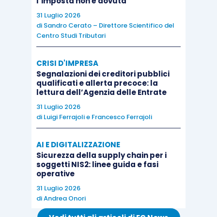
l’imposta non è dovuta
nella tabella dei codici aiuti. Qualora
31 Luglio 2026
il
contribuente abbia utilizzato il codice 999
per
di
Sandro Cerato – Direttore Scientifico del
Centro Studi Tributari
un aiuto già presente nella tabella, il
rimedio
indicato dall’Agenzia consiste nella
CRISI D'IMPRESA
presentazione di una dichiarazione integrativa
,
Segnalazioni dei creditori pubblici
sostituendo il codice residuale con lo
specifico
qualificati e allerta precoce: la
lettura dell’Agenzia delle Entrate
codice aiuto.
31 Luglio 2026
di
Luigi Ferrajoli
e
Francesco Ferrajoli
La seconda ipotesi riguarda
l’errata
compilazione dei campi “Codice attività
AI E DIGITALIZZAZIONE
ATECO”,
“Settore”, “Codice Regione”, “Codice
Sicurezza della supply chain per i
Comune”, “Dimensione impresa” e “Tipologia
soggetti NIS2: linee guida e fasi
operative
costi”. Anche in questo caso
31 Luglio 2026
il Provvedimento indica la
dichiarazione
di
Andrea Onori
integrativa come strumento di regolarizzazione
.