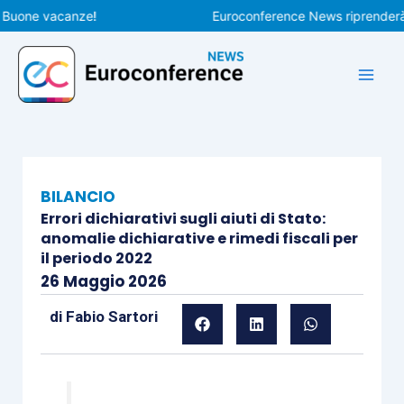
Vai
ne vacanze!
Euroconference News riprenderà le pu
al
contenuto
BILANCIO
Errori dichiarativi sugli aiuti di Stato:
anomalie dichiarative e rimedi fiscali per
il periodo 2022
26 Maggio 2026
di
Fabio Sartori