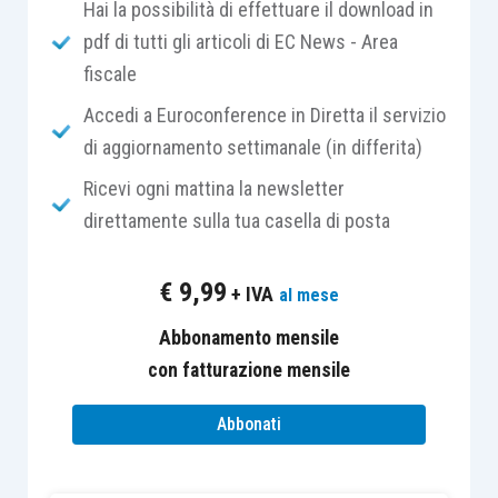
Hai la possibilità di effettuare il download in
di promozione dell’adempimento spontaneo
nei
pdf di tutti gli articoli di EC News - Area
confronti dei contribuenti che, con riferimento al
fiscale
periodo d’imposta 2022, hanno indicato
Accedi a Euroconference in Diretta il servizio
nei Modelli Redditi, IRAP e 770 dati erronei o
non
di aggiornamento settimanale (in differita)
coerenti nel prospetto “Aiuti di Stato
”.
L’intervento è stato formalizzato con
Ricevi ogni mattina la newsletter
il
Provvedimento del Direttore dell’Agenzia delle
direttamente sulla tua casella di posta
Entrate del 14 maggio 2026, prot. n. 143075
,
adottato in attuazione dell’
art. 1, commi da
€
9,99
+ IVA
al mese
634
a
636, Legge n. 190/2014
.
Abbonamento mensile
con fatturazione mensile
La procedura riguarda, in particolare, i beneficiari
di aiuti di Stato e di aiuti in regime
de minimis
per
Abbonati
i quali è stata rifiutata l’iscrizione nei registri RNA,
SIAN e SIPA. Il presupposto della comunicazione