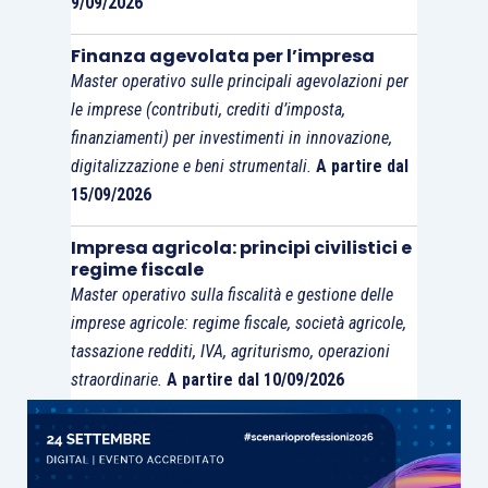
9/09/2026
interessi. È il passaggio più delicato del
Finanza agevolata per l’impresa
provvedimento, perché impone di distinguere
Master operativo sulle principali agevolazioni per
l’aiuto spettante ma dichiarato in modo non
le imprese (contributi, crediti d’imposta,
corretto dall’aiuto
privo dei presupposti
finanziamenti) per investimenti in innovazione,
necessari per la registrazione
.
digitalizzazione e beni strumentali.
A partire dal
15/09/2026
Tabella delle 3 anomalie richiamate dal
Impresa agricola: principi civilistici e
provvedimento
regime fiscale
Profilo
d
Master operativo sulla fiscalità e gestione delle
Contenut
imprese agricole: regime fiscale, società agricole,
Anomalia
Rimedio
i
o
dell’err
tassazione redditi, IVA, agriturismo, operazioni
indicato
attenzion
ore
straordinarie.
A partire dal 10/09/2026
e
Presenta
Il codice
zione di