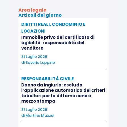
un’attività – il versamento del saldo del prezzo di
Area legale
Articoli del giorno
aggiudicazione – che attiene all’adempimento
dell’obbligazione pecuniaria che l’aggiudicatario
DIRITTI REALI, CONDOMINIO E
LOCAZIONI
ha volontariamente e definitivamente assunto e
Immobile privo del certificato di
che, pur inscrivendosi in una determinata
agibilità: responsabilità del
venditore
sequenza procedimentale, mantiene un’indubbia
31 Luglio 2026
valenza sostanziale (trattandosi del pagamento
di
Saverio Luppino
del corrispettivo della vendita di un bene che si
pone quale atto dovuto e presupposto
RESPONSABILITÀ CIVILE
dell’effetto traslativo), non richiede assistenza o
Danno da ingiuria: escluda
difesa tecnica e incide direttamente e
l’applicazione automatica dei criteri
tabellari per la diffamazione a
immediatamente sulla situazione giuridica
mezzo stampa
sostanziale dell’aggiudicatario e non sulle sue
31 Luglio 2026
facoltà e potestà processuali (così, in particolare,
di
Martina Mazzei
Cass. civ., sez. III, 8 giugno 2022, n. 18421).