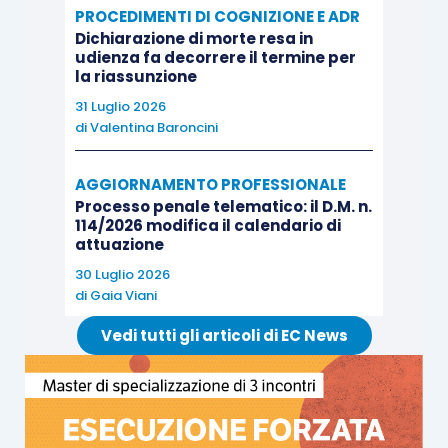
PROCEDIMENTI DI COGNIZIONE E ADR
Dichiarazione di morte resa in
Proprio da tale qualificazione discende, quale
udienza fa decorrere il termine per
corollario, la sottrazione del termine in questione
la riassunzione
al regime di sospensione feriale dettato dall’art. 1
31 Luglio 2026
di
Valentina Baroncini
l. 742/1969, che ha precipuo ed esclusivo
riguardo ai termini di carattere processuale.
AGGIORNAMENTO PROFESSIONALE
Processo penale telematico: il D.M. n.
Inoltre, sempre in ragione della ravvisata natura
114/2026 modifica il calendario di
attuazione
sostanziale del termine, non è invocabile
30 Luglio 2026
nemmeno la regola stabilita dall’art. 155, commi 4
di
Gaia Viani
e 5, c.p.c., che differisce al primo giorno non
Vedi tutti gli articoli di EC News
festivo la scadenza del termine che cade nella
giornata di sabato, essendo essa riferita ad atti
processuali da svolgersi fuori dell’udienza e,
dunque, di carattere squisitamente giudiziale,