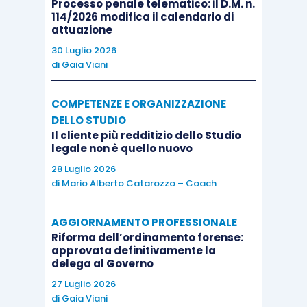
Processo penale telematico: il D.M. n.
condizioni che disciplinano il subprocedimento di
114/2026 modifica il calendario di
liquidazione dell’immobile pignorato, che
attuazione
rappresenta uno dei cardini del processo di
30 Luglio 2026
di
Gaia Viani
espropriazione forzata, essendo diretta ad
assicurare e a mantenere l’uguaglianza e la parità
COMPETENZE E ORGANIZZAZIONE
tra tutti i partecipanti alla gara e l’affidamento da
DELLO STUDIO
ognuno di loro riposto nella trasparenza, nella
Il cliente più redditizio dello Studio
legale non è quello nuovo
coerenza e nell’affidabilità della vendita forzata
lungo tutto il corso della stessa (Cass. civ., sez.
28 Luglio 2026
di
Mario Alberto Catarozzo – Coach
III, 2 luglio 2021, n. 18841).
AGGIORNAMENTO PROFESSIONALE
Con il provvedimento in esame, i giudici di
Riforma dell’ordinamento forense:
legittimità hanno ribadito che dalla perentorietà
approvata definitivamente la
delega al Governo
del termine entro il quale l’aggiudicatario deve, a
27 Luglio 2026
pena di decadenza e di perdita definitiva della
di
Gaia Viani