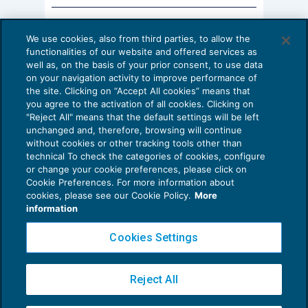
cauzione, versare il saldo prezzo (e – per effetto
delle modifiche apportate agli artt. 585 e 587
AI E DIGITALIZZAZIONE DELLO STUDIO
We use cookies, also from third parties, to allow the
c.p.c. dal d.lgs. 149/2022 e dal d.lgs. 164/2024 –
Come evitare le allucinazioni dell’AI:
functionalities of our website and offered services as
guida per l’avvocato
rendere la dichiarazione contenente le
well as, on the basis of your prior consent, to use data
on your navigation activity to improve performance of
24 Luglio 2026
informazioni prescritte dalla normativa
the site. Clicking on “Accept All cookies” means that
di
Sofia Savoia
antiriciclaggio) deriva la sua improrogabilità; se
you agree to the activation of all cookies. Clicking on
"Reject All" means that the default settings will be left
l’aggiudicatario non riesce a rispettarlo, può solo
unchanged and, therefore, browsing will continue
chiedere al giudice dell’esecuzione di rimetterlo
without cookies or other tracking tools other than
technical To check the categories of cookies, configure
in termini ai sensi dell’art. 153, comma 2, c.p.c.
or change your cookie preferences, please click on
(per quanto, a ben vedere, anche questa norma
Cookie Preferences. For more information about
Privacy Policy
cookies, please see our Cookie Policy.
More
riguardi propriamente i termini processuali,
Cookie Policy
information
inerenti al compimento di atti del processo,
Euroconference NEWS è una testata registrata al Tribunale di Milano Reg. n. 8556/2026
Cookies Settings
sicché potrebbe dubitarsi della sua applicabilità a
Direttore responsabile Sandro Cerato
un termine che – come visto – tale non è).
Copyright 2016 ©
Gruppo Euroconference S.p.A.
v2.32.2
Reject All
Piazza Luigi Einaudi, 10N01 - 20124 Milano - info@ecnews.it
In ogni caso, è necessario che ricorrano
Capitale Sociale € 300.000,00 i.v. C.F. P.IVA Iscrizione Registro Imprese di Milano