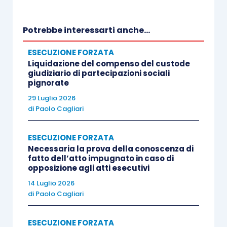
trasferimento nel frattempo emesso.
Potrebbe interessarti anche...
Una volta radicati i giudizi di merito relativi alle
ESECUZIONE FORZATA
due opposizioni proposte, dei quali era disposta
Liquidazione del compenso del custode
la riunione, il Tribunale di Mantova rigettava le
giudiziario di partecipazioni sociali
pignorate
domande dell’esecutato, rilevando che, per
29 Luglio 2026
quanto il termine per il versamento del saldo
di
Paolo Cagliari
prezzo non potesse essere prorogato, l’istanza
dell’aggiudicatario e il provvedimento del giudice
ESECUZIONE FORZATA
dell’esecuzione che l’aveva accolta andavano
Necessaria la prova della conoscenza di
ricondotti all’istituto della rimessione in termini
fatto dell’atto impugnato in caso di
opposizione agli atti esecutivi
di cui all’art. 153 c.p.c.
14 Luglio 2026
di
Paolo Cagliari
La sentenza veniva impugnata con ricorso per
cassazione.
ESECUZIONE FORZATA