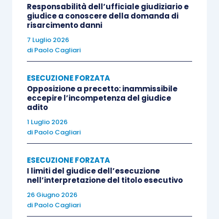
Responsabilità dell’ufficiale giudiziario e
giudice a conoscere della domanda di
SOLUZIONE
risarcimento danni
7 Luglio 2026
[1] La Corte di cassazione, in accoglimento del
di
Paolo Cagliari
ricorso, ha cassato la sentenza impugnata e,
ESECUZIONE FORZATA
decidendo la causa nel merito, ha annullato sia
Opposizione a precetto: inammissibile
l’ordinanza con la quale era stato differito il
eccepire l’incompetenza del giudice
termine per il versamento del saldo prezzo
adito
(attesa la sua natura perentoria e la sua
1 Luglio 2026
di
Paolo Cagliari
conseguente improrogabilità), sia il successivo
decreto di trasferimento.
ESECUZIONE FORZATA
I limiti del giudice dell’esecuzione
QUESTIONI
nell’interpretazione del titolo esecutivo
26 Giugno 2026
di
Paolo Cagliari
[1]
L’ordinanza che si annota conferma un