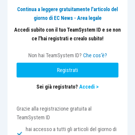
perentorio, sicché non può mai esserne disposta la
Continua a leggere gratuitamente l'articolo del
proroga; l’aggiudicatario che sia incorso in
giorno di EC News - Area legale
decadenza può chiedere, ai sensi dell’art. 153,
comma 2, c.p.c., la rimessione in termini, che può
Accedi subito con il tuo TeamSystem ID e se non
essere concessa solo se il mancato rispetto del
ce l'hai registrati e crealo subito!
termine perentorio non sia imputabile a fatto proprio
dell’aggiudicatario o di soggetti dallo stesso
Non hai TeamSystem ID?
Che cos'è?
incaricati.
Registrati
CASO
Sei già registrato?
Accedi >
Aggiudicatosi, nell’ambito di un’espropriazione
forzata pendente innanzi al Tribunale di Mantova,
Grazie alla registrazione gratuita al
l’immobile pignorato e approssimandosi la
TeamSystem ID
scadenza del termine per il versamento del saldo
hai accesso a tutti gli articoli del giorno di
del prezzo di aggiudicazione, l’aggiudicatario ne