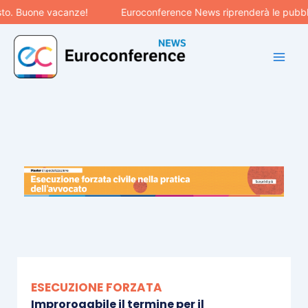
Vai
 Buone vacanze!
Euroconference News riprenderà le pubblicazi
al
contenuto
ESECUZIONE FORZATA
Improrogabile il termine per il