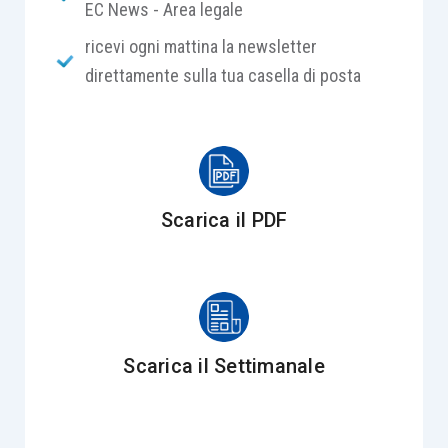
EC News - Area legale
chiedeva la proroga, rappresentando che l’istituto
ricevi ogni mattina la newsletter
di credito al quale si era rivolto per ottenere il
direttamente sulla tua casella di posta
finanziamento non aveva ancora completato
l’istruzione della pratica, a causa di un ritardo nel
deposito della perizia, come risultava da apposita
dichiarazione allegata all’istanza di proroga.
Scarica il PDF
Il giudice dell’esecuzione, ritenendo che il ritardo
non fosse imputabile all’aggiudicatario,
accoglieva la richiesta.
L’esecutato, contestando la prorogabilità del
Scarica il Settimanale
termine, proponeva opposizione
ex
art. 617 c.p.c.
dapprima avverso l’ordinanza del giudice
dell’esecuzione, quindi avverso il decreto di