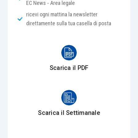
EC News - Area legale
esclusa unicamente dalla prova del caso fortuito.
ricevi ogni mattina la newsletter
Pertanto, il custode, a differenza del conduttore, non
direttamente sulla tua casella di posta
si libera provando di avere assolto ai suoi doveri di
diligenza, ma deve dimostrare l’esistenza di un
fattore causale esterno – il caso fortuito – che
abbia avuto un’efficacia causale esclusiva nella
produzione del danno
.
Scarica il PDF
Disposizioni applicate
: cod. civ., artt. 1588, 2051
CASO
Scarica il Settimanale
A seguito di un incendio sviluppatosi all’interno di
un immobile concesso in sublocazione per lo
svolgimento di attività di pizzeria al taglio,