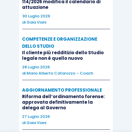
114/2026 modifica il calendario di
sicché:
attuazione
30 Luglio 2026
di
Gaia Viani
il danneggiato è tenuto a dimostrare il
rapporto causale tra la cosa e l’evento
COMPETENZE E ORGANIZZAZIONE
dannoso, secondo il criterio del “più
DELLO STUDIO
probabile che non”;
Il cliente più redditizio dello Studio
il custode può andare esente da
legale non è quello nuovo
responsabilità solo provando che il fatto
28 Luglio 2026
di
Mario Alberto Catarozzo – Coach
dannoso è ascrivibile al caso fortuito, che
si identifica in un fatto naturale o del
AGGIORNAMENTO PROFESSIONALE
terzo (o, al limite, dello stesso
Riforma dell’ordinamento forense:
danneggiato), connotato da
approvata definitivamente la
delega al Governo
imprevedibilità e inevitabilità, a
prescindere da qualsiasi profilo di colpa e
27 Luglio 2026
di
Gaia Viani
senza che venga in considerazione la