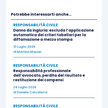
rimanevano gravemente danneggiati anche quelli
adiacenti, peraltro di proprietà degli stessi
Potrebbe interessarti anche...
soggetti ai quali appartenevano i locali sublocati.
RESPONSABILITÀ CIVILE
Danno da ingiuria: escluda l’applicazione
Nel giudizio che questi avevano promosso per
automatica dei criteri tabellari per la
diffamazione a mezzo stampa
ottenere il risarcimento dei danni, interveniva la
compagnia assicuratrice che aveva loro
31 Luglio 2026
di
Martina Mazzei
corrisposto l’indennizzo, per esercitare, nei
confronti del subconduttore, l’azione di surroga
RESPONSABILITÀ CIVILE
ex
art. 1916 c.c.
Responsabilità professionale
dell’avvocato, perdita del risultato e
restituzione dei compensi
Riconosciuta la natura dolosa dell’incendio,
24 Luglio 2026
imputabile a non meglio identificati soggetti terzi,
di
Daniele Calcaterra
l’adito Tribunale di Monza rigettava la domanda
della compagnia assicuratrice nei confronti del
RESPONSABILITÀ CIVILE