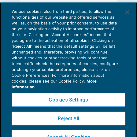
diligenza o meno del custode, non
AI E DIGITALIZZAZIONE DELLO STUDIO
assumendo rilievo, dunque, la
We use cookies, also from third parties, to allow the
Come evitare le allucinazioni dell’AI:
functionalities of our website and offered services as
sussistenza o meno di omissioni o
guida per l’avvocato
well as, on the basis of your prior consent, to use data
violazioni di obblighi di legge, di regole
on your navigation activity to improve performance of
24 Luglio 2026
the site. Clicking on “Accept All cookies” means that
di
Sofia Savoia
tecniche o di criteri di comune prudenza
you agree to the activation of all cookies. Clicking on
da parte sua.
"Reject All" means that the default settings will be left
unchanged and, therefore, browsing will continue
without cookies or other tracking tools other than
Come rimarcato nella sentenza che si annota, la
technical To check the categories of cookies, configure
or change your cookie preferences, please click on
responsabilità di cui all’art. 2051 c.c. può essere
Cookie Preferences. For more information about
Privacy Policy
esclusa solo se viene accertato che il danno è
cookies, please see our Cookie Policy.
More
Cookie Policy
information
stato causato da un fatto naturale, di un terzo o
Euroconference NEWS è una testata registrata al Tribunale di Milano Reg. n. 8556/2026
dello stesso danneggiato, che deve avere avuto
Cookies Settings
Direttore responsabile Sandro Cerato
efficacia causale esclusiva.
Copyright 2016 ©
Gruppo Euroconference S.p.A.
v2.32.4
Reject All
Piazza Luigi Einaudi, 10N01 - 20124 Milano - info@ecnews.it
Di conseguenza, il custode della cosa, a
Capitale Sociale € 300.000,00 i.v. C.F. P.IVA Iscrizione Registro Imprese di Milano
prescindere da qualsiasi sua condotta colposa, si
02776120236