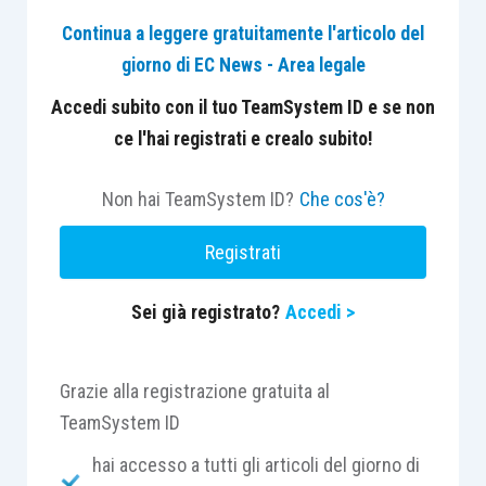
Continua a leggere gratuitamente l'articolo del
[1]
Massima
:
La responsabilità del conduttore per
giorno di EC News - Area legale
la perdita o il deterioramento della cosa locata (art.
1588 c.c.) si distingue dalla responsabilità per
Accedi subito con il tuo TeamSystem ID e se non
danno cagionato da cose in custodia (art. 2051
ce l'hai registrati e crealo subito!
c.c.)
per la diversa natura della responsabilità e per
il diverso tipo di prova liberatoria richiesta: l’art.
Non hai TeamSystem ID?
Che cos'è?
1588 c.c. prevede una presunzione di colpa a carico
Registrati
del conduttore, con la conseguenza che
quest’ultimo, per liberarsi da tale responsabilità,
Sei già registrato?
Accedi >
deve fornire la prova positiva che il fatto si sia
verificato per causa a lui non imputabile (e, cioè, di
avere assolto a ogni proprio dovere di custodia,
Grazie alla registrazione gratuita al
conservazione e gestione del bene locato), mentre
TeamSystem ID
l’art. 2051 c.c. stabilisce, in capo al custode, una
hai accesso a tutti gli articoli del giorno di
responsabilità di carattere oggettivo, che può essere