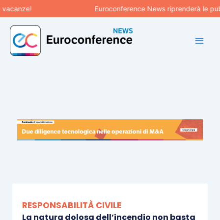
Vai
anze!
Euroconference News riprenderà le pubblica
al
contenuto
RESPONSABILITÀ CIVILE
La natura dolosa dell’incendio non basta