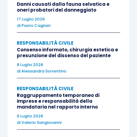
subconduttore, con sentenza confermata sul
Danni causati dalla fauna selvatica e
oneri probatori del danneggiato
punto dalla Corte di appello di Milano.
17 Luglio 2026
di
Paolo Cagliari
La compagnia assicuratrice, quindi, proponeva
ricorso per cassazione, lamentando che la
RESPONSABILITÀ CIVILE
responsabilità del subconduttore fosse stata
Consenso informato, chirurgia estetica e
presunzione del dissenso del paziente
esclusa facendo applicazione dell’art. 1588 c.c.,
8 Luglio 2026
anziché dell’art. 2051 c.c.
di
Alessandra Sorrentino
SOLUZIONE
RESPONSABILITÀ CIVILE
Raggruppamento temporaneo di
imprese e responsabilità della
[1] La Corte di cassazione ha accolto il ricorso,
mandataria nel rapporto interno
affermando che, per escludere la responsabilità
6 Luglio 2026
nei confronti dei terzi danneggiati ai sensi
di
Valerio Sangiovanni
dell’art. 2051 c.c., non basta che il custode della