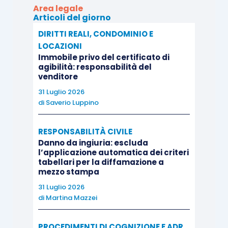
Area legale
dalla compagnia assicuratrice, che, di
Articoli del giorno
conseguenza, era intervenuta in giudizio per
DIRITTI REALI, CONDOMINIO E
ottenere la condanna del subconduttore in via
LOCAZIONI
surrogatoria, ai sensi dell’art. 1916 c.c.
Immobile privo del certificato di
agibilità: responsabilità del
venditore
Per quanto specificamente interessa, quindi, la
31 Luglio 2026
responsabilità del subconduttore era stata fatta
di
Saverio Luppino
valere affinché risarcisse i danni subiti non
RESPONSABILITÀ CIVILE
dall’immobile che aveva preso fuoco (che egli
Danno da ingiuria: escluda
deteneva in forza di titolo negoziale), ma da quelli
l’applicazione automatica dei criteri
adiacenti e, dunque, nella sua veste di custode
tabellari per la diffamazione a
mezzo stampa
dei locali dai quali si erano sprigionate e
31 Luglio 2026
propagate le fiamme.
di
Martina Mazzei
All’esito degli accertamenti compiuti in sede di
PROCEDIMENTI DI COGNIZIONE E ADR