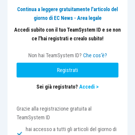
La recente decisione di un giudice federale
Continua a leggere gratuitamente l'articolo del
statunitense, che ha esteso la responsabilità
giorno di EC News - Area legale
disciplinare anche all’avvocato senior incaricato
della supervisione dell’atto contenente citazioni
Accedi subito con il tuo TeamSystem ID e se non
inesistenti prodotte mediante AI, assume rilievo
ce l'hai registrati e crealo subito!
non tanto per il profilo sanzionatorio in sé quanto
per il principio organizzativo sottostante.
Non hai TeamSystem ID?
Che cos'è?
L’adozione dell’Intelligenza Artificiale non riduce
Registrati
gli obblighi professionali di controllo ma impone
agli Studi legali l’introduzione di protocolli di
Sei già registrato?
Accedi >
verifica più strutturati e documentabili.
Il tema presenta evidenti riflessi anche
Grazie alla registrazione gratuita al
nell’ordinamento italiano.
TeamSystem ID
hai accesso a tutti gli articoli del giorno di
Sebbene non esista ancora una disciplina