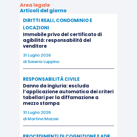
Area legale
Articoli del giorno
L’AI Act dell’Unione europea, pur non
DIRITTI REALI, CONDOMINIO E
disciplinando specificamente l’attività forense,
LOCAZIONI
introduce un modello regolatorio fondato sulla
Immobile privo del certificato di
agibilità: responsabilità del
gestione del rischio e sulla responsabilizzazione
venditore
degli operatori.
31 Luglio 2026
di
Saverio Luppino
In parallelo, il Consiglio degli Ordini Forensi
Europei ha più volte richiamato la necessità di
RESPONSABILITÀ CIVILE
Danno da ingiuria: escluda
garantire che l’utilizzo dell’Intelligenza Artificiale
l’applicazione automatica dei criteri
rimanga compatibile con i principi di
tabellari per la diffamazione a
mezzo stampa
indipendenza, riservatezza e controllo umano
dell’attività difensiva.
31 Luglio 2026
di
Martina Mazzei
Il vero punto critico, tuttavia, non sembra essere
PROCEDIMENTI DI COGNIZIONE E ADR