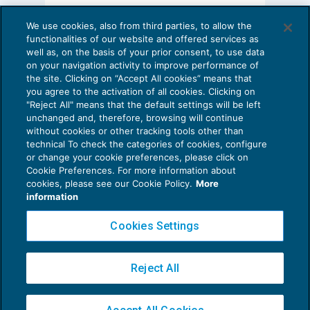
AI E DIGITALIZZAZIONE DELLO STUDIO
We use cookies, also from third parties, to allow the
Come evitare le allucinazioni dell’AI:
functionalities of our website and offered services as
guida per l’avvocato
well as, on the basis of your prior consent, to use data
on your navigation activity to improve performance of
24 Luglio 2026
the site. Clicking on “Accept All cookies” means that
di
Sofia Savoia
you agree to the activation of all cookies. Clicking on
"Reject All" means that the default settings will be left
unchanged and, therefore, browsing will continue
without cookies or other tracking tools other than
technical To check the categories of cookies, configure
or change your cookie preferences, please click on
Cookie Preferences. For more information about
Privacy Policy
cookies, please see our Cookie Policy.
More
Cookie Policy
information
Euroconference NEWS è una testata registrata al Tribunale di Milano Reg. n. 8556/2026
Cookies Settings
Direttore responsabile Sandro Cerato
Copyright 2016 ©
Gruppo Euroconference S.p.A.
v2.32.2
Reject All
Piazza Luigi Einaudi, 10N01 - 20124 Milano - info@ecnews.it
Capitale Sociale € 300.000,00 i.v. C.F. P.IVA Iscrizione Registro Imprese di Milano
02776120236