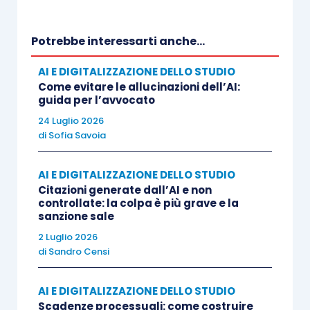
rapporto fiduciario con il giudice e la stessa
credibilità professionale del difensore.
Potrebbe interessarti anche...
AI E DIGITALIZZAZIONE DELLO STUDIO
Una prima impostazione interpretativa tende a
Come evitare le allucinazioni dell’AI:
considerare l’AI come un semplice strumento
guida per l’avvocato
evoluto di supporto, assimilabile ai tradizionali
24 Luglio 2026
software di ricerca giuridica. In tale lettura,
di
Sofia Savoia
l’errore derivante da un output inesatto
resterebbe integralmente imputabile al
AI E DIGITALIZZAZIONE DELLO STUDIO
Citazioni generate dall’AI e non
professionista che abbia omesso le necessarie
controllate: la colpa è più grave e la
verifiche. Un diverso orientamento, più attento
sanzione sale
alla crescente autonomia operativa dei sistemi
2 Luglio 2026
di
Sandro Censi
generativi, evidenzia invece la necessità di
elaborare standard professionali nuovi, calibrati
AI E DIGITALIZZAZIONE DELLO STUDIO
sulla specificità del rischio tecnologico. In
Scadenze processuali: come costruire