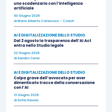
entrambi i casi, però, il punto di convergenza
uno scadenzario con l’intelligenza
artificiale
rimane uno: l’avvocato non può delegare il
controllo finale della correttezza giuridica a uno
30 Giugno 2026
di
Mario Alberto Catarozzo – Coach
strumento automatizzato.
AI E DIGITALIZZAZIONE DELLO STUDIO
Per gli Studi legali, il tema assume quindi una
Dal 2 agosto la trasparenza dell’AI Act
dimensione organizzativa prima ancora che
entra nello Studio legale
individuale. L’introduzione dell’AI nei processi
22 Giugno 2026
di
Sandro Censi
interni richiede policy operative chiare,
procedure di revisione multilivello e criteri di
AI E DIGITALIZZAZIONE DELLO STUDIO
tracciabilità delle verifiche effettuate. La
Colpa grave dell’avvocato per aver
supervisione non può più limitarsi a una
dimenticato tracce della conversazione
con l’AI
validazione formale dell’atto predisposto dal
12 Giugno 2026
collaboratore, ma deve comprendere controlli
di
Sofia Savoia
puntuali sulle fonti, sulla coerenza argomentativa
e sull’attendibilità delle citazioni normative e