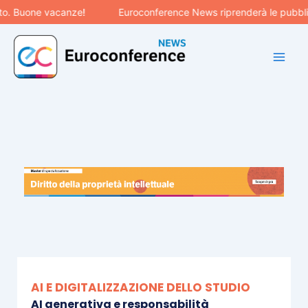
Vai
 Buone vacanze!
Euroconference News riprenderà le pubblicazi
al
contenuto
AI E DIGITALIZZAZIONE DELLO STUDIO
AI generativa e responsabilità