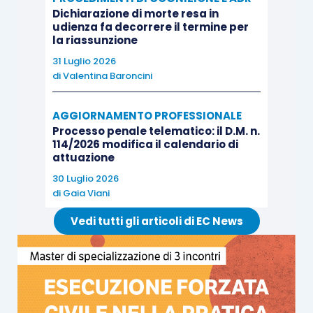
la presenza di errori tecnologici, fisiologici in
Dichiarazione di morte resa in
qualunque sistema automatizzato, quanto la
udienza fa decorrere il termine per
la riassunzione
progressiva deresponsabilizzazione
31 Luglio 2026
metodologica che tali strumenti possono
di
Valentina Baroncini
generare. L’autorevolezza apparente dell’output
prodotto dall’AI rischia infatti di ridurre il livello di
AGGIORNAMENTO PROFESSIONALE
verifica critica, soprattutto nei contesti
Processo penale telematico: il D.M. n.
114/2026 modifica il calendario di
professionali caratterizzati da elevata pressione
attuazione
produttiva e tempi ridotti.
30 Luglio 2026
di
Gaia Viani
Per questa ragione, la questione non può essere
Vedi tutti gli articoli di EC News
affrontata esclusivamente sul piano disciplinare
o reputazionale.
Gli Studi legali sono chiamati a sviluppare modelli