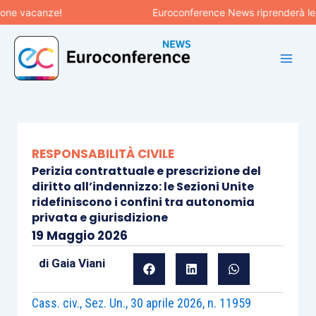
Vai
 vacanze!
Euroconference News riprenderà le pubb
al
contenuto
RESPONSABILITÀ CIVILE
Perizia contrattuale e prescrizione del
diritto all’indennizzo: le Sezioni Unite
ridefiniscono i confini tra autonomia
privata e giurisdizione
19 Maggio 2026
di
Gaia Viani
Cass. civ., Sez. Un., 30 aprile 2026, n. 11959