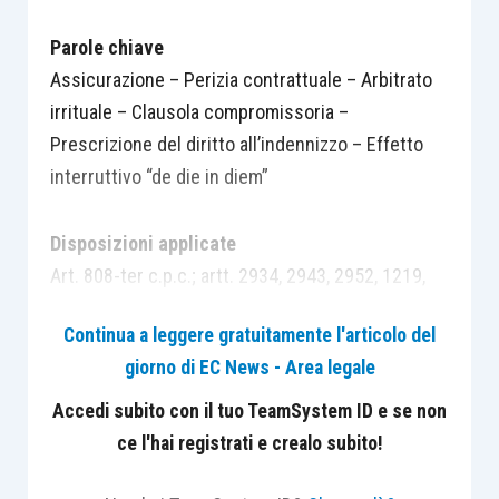
Parole chiave
Assicurazione – Perizia contrattuale – Arbitrato
irrituale – Clausola compromissoria –
Prescrizione del diritto all’indennizzo – Effetto
interruttivo “de die in diem”
Disposizioni applicate
Art. 808-ter c.p.c.; artt. 2934, 2943, 2952, 1219,
1322, 1362, 1363 c.c.; artt. 24 e 102 Cost.
Continua a leggere gratuitamente l'articolo del
giorno di EC News - Area legale
Massima:
“La perizia contrattuale assume natura di
arbitrato irrituale solo quando le parti abbiano
Accedi subito con il tuo TeamSystem ID e se non
espressamente previsto una definitiva rinuncia
ce l'hai registrati e crealo subito!
all’esercizio della tutela giurisdizionale ordinaria ai