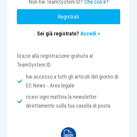
sensi dell’art. 808-ter c.p.c.; in difetto di tale
Non hai TeamSystem ID?
Che cos'è?
rinuncia, essa costituisce una figura negoziale
Registrati
atipica avente natura obbligatoria e non preclude
l’azione giudiziaria”.
Sei già registrato?
Accedi >
CASO
Grazie alla registrazione gratuita al
TeamSystem ID
La controversia trae origine da una domanda
proposta da una compagnia assicurativa volta ad
hai accesso a tutti gli articoli del giorno di
ottenere l’accertamento della prescrizione del
EC News - Area legale
diritto all’indennizzo vantato dall’assicurata in
ricevi ogni mattina la newsletter
relazione ad una rapina subita dall’oreficeria
direttamente sulla tua casella di posta
assicurata.
La convenuta eccepiva pregiudizialmente, il
difetto di giurisdizione, sostenendo che le