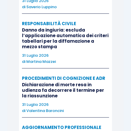
31 Luglio 2026
di
Saverio Luppino
incompatibile con l’inerzia richiesta dall’art. 2934
c.c. per il maturare della prescrizione.
RESPONSABILITÀ CIVILE
Danno da ingiuria: escluda
Ne deriva un effetto interruttivo “de die in diem”,
l’applicazione automatica dei criteri
tabellari per la diffamazione a
destinato a protrarsi per tutta la durata
mezzo stampa
fisiologica della procedura.
31 Luglio 2026
di
Martina Mazzei
QUESTIONI
PROCEDIMENTI DI COGNIZIONE E ADR
Dichiarazione di morte resa in
La sentenza assume rilievo sistematico perché
udienza fa decorrere il termine per
ridefinisce il rapporto tra autonomia privata,
la riassunzione
strumenti tecnici di composizione del conflitto e
31 Luglio 2026
di
Valentina Baroncini
tutela giurisdizionale.
AGGIORNAMENTO PROFESSIONALE
La Corte ricostruisce la natura della perizia