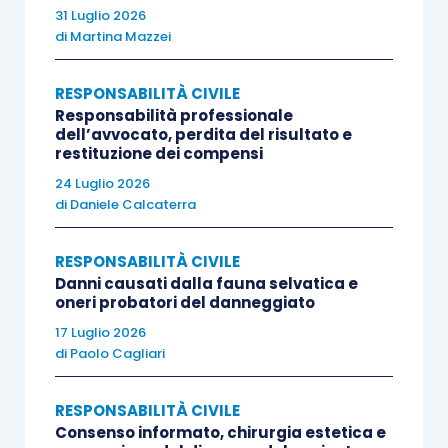
31 Luglio 2026
irrituale dall’altro, gli effetti della procedura
di
Martina Mazzei
peritale sul decorso della prescrizione
RESPONSABILITÀ CIVILE
SOLUZIONE
Responsabilità professionale
dell’avvocato, perdita del risultato e
restituzione dei compensi
Le Sezioni Unite compiono una ricostruzione
24 Luglio 2026
sistematica della perizia contrattuale chiarendo
di
Daniele Calcaterra
che essa non costituisce una categoria tipica e
uniforme ma una figura atipica modellata
RESPONSABILITÀ CIVILE
Danni causati dalla fauna selvatica e
dall’autonomia negoziale ex art. 1322 c.c.
oneri probatori del danneggiato
17 Luglio 2026
La Corte individua il discrimine decisivo rispetto
di
Paolo Cagliari
all’arbitrato nella presenza di una rinuncia
espressa alla giurisdizione ordinaria. L’arbitrato,
RESPONSABILITÀ CIVILE
Consenso informato, chirurgia estetica e
infatti, implica sempre una scelta sostitutiva