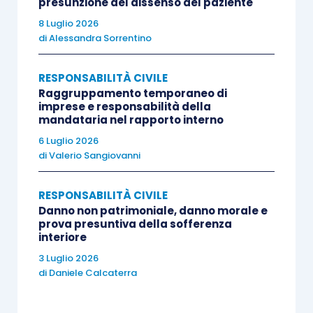
presunzione del dissenso del paziente
della giurisdizione statale: le parti devolvono la
8 Luglio 2026
controversia a terzi rinunciando all’azione
di
Alessandra Sorrentino
giudiziaria. La perizia contrattuale “pura”, invece,
non elimina il ricorso al giudice, ma crea soltanto
RESPONSABILITÀ CIVILE
un vincolo obbligatorio volto a demandare ad un
Raggruppamento temporaneo di
imprese e responsabilità della
esperto la soluzione di specifiche questioni
mandataria nel rapporto interno
tecniche.
6 Luglio 2026
di
Valerio Sangiovanni
La proposizione della domanda giudiziale in
violazione della clausola peritale, pertanto, non
RESPONSABILITÀ CIVILE
Danno non patrimoniale, danno morale e
determina improponibilità dell’azione o difetto di
prova presuntiva della sofferenza
giurisdizione, ma può integrare un
interiore
inadempimento
contrattuale suscettibile di
3 Luglio 2026
di
Daniele Calcaterra
produrre conseguenze risarcitorie. La Corte
prende così distanza dall’orientamento