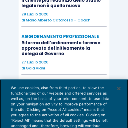
Il cliente più redditizio dello Studio
legale non è quello nuovo
violazione della clausola integra un possibile
28 Luglio 2026
inadempimento contrattuale, suscettibile di
di
Mario Alberto Catarozzo – Coach
produrre conseguenze risarcitorie, ma non
determina improponibilità o difetto di
AGGIORNAMENTO PROFESSIONALE
giurisdizione.
Riforma dell’ordinamento forense:
approvata definitivamente la
delega al Governo
Il passaggio più innovativo riguarda tuttavia la
27 Luglio 2026
prescrizione.
di
Gaia Viani
La Corte supera la tradizionale impostazione che
AI E DIGITALIZZAZIONE DELLO STUDIO
We use cookies, also from third parties, to allow the
Come evitare le allucinazioni dell’AI:
riconduceva gli effetti sospensivi della perizia
functionalities of our website and offered services as
guida per l’avvocato
well as, on the basis of your prior consent, to use data
alla temporanea inesigibilità del diritto o alla
on your navigation activity to improve performance of
24 Luglio 2026
rinuncia alla giurisdizione, al contrario, il Collegio
the site. Clicking on “Accept All cookies” means that
di
Sofia Savoia
you agree to the activation of all cookies. Clicking on
valorizza la natura dinamica del procedimento
"Reject All" means that the default settings will be left
peritale.
unchanged and, therefore, browsing will continue