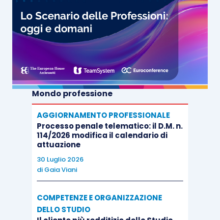
della controversia rinunciando all’azione
giudiziaria. La perizia contrattuale “pura”, invece,
non elimina il ricorso al giudice essa crea un
vincolo obbligatorio: le parti si impegnano a
sottoporre determinate questioni tecniche alla
valutazione di un esperto e a rispettarne gli esiti,
ma non rinunciano definitivamente alla tutela
Mondo professione
giurisdizionale.
AGGIORNAMENTO PROFESSIONALE
Processo penale telematico: il D.M. n.
Sul piano operativo, la decisione ridimensiona un
114/2026 modifica il calendario di
attuazione
orientamento giurisprudenziale che tendeva ad
30 Luglio 2026
attribuire alle clausole peritali un effetto
di
Gaia Viani
paralizzante dell’azione giudiziaria.
COMPETENZE E ORGANIZZAZIONE
Le Sezioni Unite chiariscono invece che
DELLO STUDIO
l’eventuale proposizione della domanda in