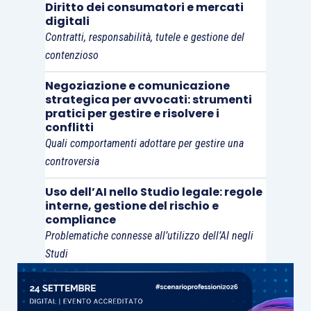
Diritto dei consumatori e mercati
protrarsi per tutta la durata delle operazioni
digitali
tecniche.
Contratti, responsabilità, tutele e gestione del
contenzioso
La Corte muove da un chiarimento metodologico
Negoziazione e comunicazione
importante: la perizia contrattuale non
strategica per avvocati: strumenti
costituisce una categoria tipica e uniforme, ma
pratici per gestire e risolvere i
conflitti
una figura atipica modellata dall’autonomia
Quali comportamenti adottare per gestire una
negoziale, la sua qualificazione dipende dal
controversia
contenuto concreto della clausola e, soprattutto,
Uso dell’AI nello Studio legale: regole
dalla presenza o meno di una rinuncia espressa
interne, gestione del rischio e
alla tutela giurisdizionale.
compliance
Problematiche connesse all’utilizzo dell’AI negli
Studi
Secondo le Sezioni Unite, l’arbitrato presuppone
sempre una scelta sostitutiva della giurisdizione
statale: le parti devolvono a terzi la soluzione