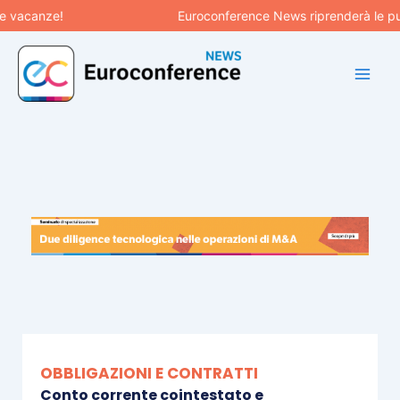
Vai
canze!
Euroconference News riprenderà le pubblic
al
contenuto
OBBLIGAZIONI E CONTRATTI
Conto corrente cointestato e