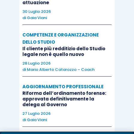
indiretta. In astratto, la cointestazione di un
attuazione
conto corrente alimentato con denaro di uno solo
30 Luglio 2026
di
Gaia Viani
dei cointestatari può realizzare una liberalità
indiretta in favore dell’altro, perché attraverso lo
COMPETENZE E ORGANIZZAZIONE
strumento bancario si può conseguire
DELLO STUDIO
l’arricchimento del beneficiario senza ricorrere al
Il cliente più redditizio dello Studio
contratto tipico di donazione. Tuttavia, perché ciò
legale non è quello nuovo
accada, non basta la cointestazione del conto.
28 Luglio 2026
di
Mario Alberto Catarozzo – Coach
Occorre accertare che, al momento della
cointestazione o dell’attribuzione della
AGGIORNAMENTO PROFESSIONALE
disponibilità, il titolare delle somme fosse mosso
Riforma dell’ordinamento forense:
da un effettivo spirito di liberalità.
approvata definitivamente la
delega al Governo
27 Luglio 2026
Nel caso deciso, tale prova non era stata fornita.
di
Gaia Viani
La deduzione della donazione indiretta era stata
formulata solo in appello e, comunque, non era