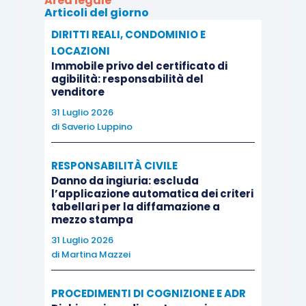
Area legale
relativa a un titolo cointestato a Tizio e Caia, poi
Articoli del giorno
disinvestito e reinvestito. Anche tale provvista
DIRITTI REALI, CONDOMINIO E
veniva considerata di esclusiva pertinenza del
de
LOCAZIONI
Immobile privo del certificato di
cuius
, con la conseguenza che Caia doveva
agibilità: responsabilità del
essere ritenuta debitrice verso la massa
venditore
ereditaria delle somme riscosse.
31 Luglio 2026
di
Saverio Luppino
Mevia, in proprio e quale erede di Caia, proponeva
RESPONSABILITÀ CIVILE
ricorso per cassazione. Deduceva, in particolare,
Danno da ingiuria: escluda
che la decisione di merito avrebbe erroneamente
l’applicazione automatica dei criteri
tabellari per la diffamazione a
incluso nell’asse ereditario l’intero saldo dei
mezzo stampa
rapporti cointestati, senza considerare la
31 Luglio 2026
presunzione di contitolarità derivante dagli artt.
di
Martina Mazzei
1298 e 1854 c.c. e senza valorizzare la volontà di
Tizio di assicurare alla sorella, priva di adeguate
PROCEDIMENTI DI COGNIZIONE E ADR
risorse e in precarie condizioni di salute, una vita