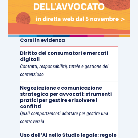
cointestazione. Nei rapporti interni, invece, opera
la presunzione di cui all’art. 1298, comma 2, c.c.: il
saldo attivo si presume spettante ai cointestatari
in parti uguali, salvo che risulti diversamente.
Corsi in evidenza
Questa presunzione, però, non è assoluta. La
Diritto dei consumatori e mercati
digitali
Cassazione ribadisce che essa può essere
Contratti, responsabilità, tutele e gestione del
superata mediante prova contraria, anche per
contenzioso
presunzioni semplici, purché gravi, precise e
Negoziazione e comunicazione
concordanti. La prova non deve limitarsi a
strategica per avvocati: strumenti
dimostrare che uno solo dei cointestatari abbia
pratici per gestire e risolvere i
conflitti
materialmente effettuato i versamenti, ma deve
Quali comportamenti adottare per gestire una
riguardare la pertinenza sostanziale delle somme,
controversia
cioè la loro effettiva appartenenza a uno solo dei
contitolari.
Uso dell’AI nello Studio legale: regole