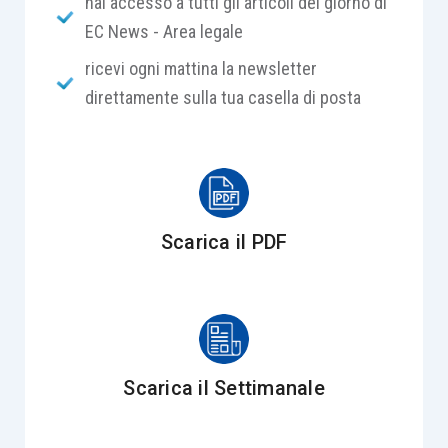
hai accesso a tutti gli articoli del giorno di
intestazione congiunta del conto né la generica
EC News - Area legale
allegazione di un rapporto familiare o
ricevi ogni mattina la newsletter
assistenziale”.
direttamente sulla tua casella di posta
CASO
La vicenda trae origine dall’apertura della
successione di Tizio, deceduto
ab intestato
, e
Scarica il PDF
dalla controversia sorta tra gli eredi in relazione
ad alcuni rapporti bancari cointestati a Tizio e alla
sorella Caia.
Sempronio, fratello del defunto, conveniva in
Scarica il Settimanale
giudizio Caia e Mevia, chiedendo al Tribunale di
dichiarare aperta la successione di Tizio e di