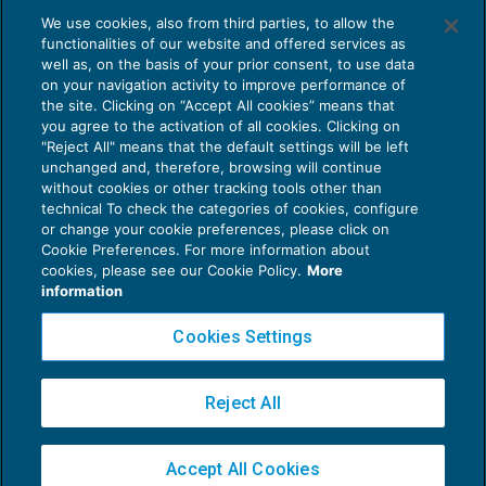
AI E DIGITALIZZAZIONE DELLO STUDIO
stata accompagnata da elementi idonei a
We use cookies, also from third parties, to allow the
Come evitare le allucinazioni dell’AI:
functionalities of our website and offered services as
guida per l’avvocato
dimostrare l’
animus donandi
di Tizio. La Corte di
well as, on the basis of your prior consent, to use data
on your navigation activity to improve performance of
cassazione osserva che la ricorrente si era
24 Luglio 2026
the site. Clicking on “Accept All cookies” means that
di
Sofia Savoia
limitata a richiamare, in termini generali, la volontà
you agree to the activation of all cookies. Clicking on
"Reject All" means that the default settings will be left
del
de cuius
di sostenere la sorella, ma senza
unchanged and, therefore, browsing will continue
indicare elementi concreti capaci di incrinare il
without cookies or other tracking tools other than
technical To check the categories of cookies, configure
ragionamento presuntivo seguito dai giudici di
or change your cookie preferences, please click on
merito.
Cookie Preferences. For more information about
Privacy Policy
cookies, please see our Cookie Policy.
More
Cookie Policy
information
Da qui la conclusione: le somme presenti sui
Euroconference NEWS è una testata registrata al Tribunale di Milano Reg. n. 8556/2026
Cookies Settings
conti e sui titoli cointestati dovevano essere
Direttore responsabile Sandro Cerato
considerate, per intero, parte della massa
Copyright 2016 ©
Gruppo Euroconference S.p.A.
v2.32.4
Reject All
ereditaria di Tizio; e Caia, per quanto riscosso o
Piazza Luigi Einaudi, 10N01 - 20124 Milano - info@ecnews.it
prelevato, era tenuta alla restituzione in favore
Capitale Sociale € 300.000,00 i.v. C.F. P.IVA Iscrizione Registro Imprese di Milano
dell’asse.
Accept All Cookies
02776120236