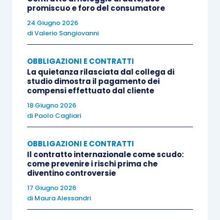
promiscuo e foro del consumatore
rapporti cointestati fossero di esclusiva
24 Giugno 2026
appartenenza del defunto e condannava Caia a
di
Valerio Sangiovanni
versare alla massa ereditaria quanto
illegittimamente prelevato.
OBBLIGAZIONI E CONTRATTI
La quietanza rilasciata dal collega di
studio dimostra il pagamento dei
Caia e Mevia proponevano appello, contestando la
compensi effettuato dal cliente
ricostruzione del Tribunale. Per quanto qui
18 Giugno 2026
interessa, sostenevano che la metà delle somme
di
Paolo Cagliari
giacenti sui rapporti cointestati dovesse
ritenersi spettante a Caia, in quanto oggetto di
OBBLIGAZIONI E CONTRATTI
Il contratto internazionale come scudo:
una liberalità compiuta da Tizio in favore della
come prevenire i rischi prima che
sorella. La cointestazione del conto, in questa
diventino controversie
prospettiva, avrebbe realizzato una donazione
17 Giugno 2026
di
Maura Alessandri
indiretta, giustificata anche dalle condizioni
personali ed economiche di Caia.