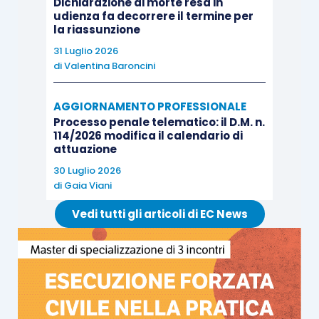
Dichiarazione di morte resa in
udienza fa decorrere il termine per
dignitosa.
la riassunzione
31 Luglio 2026
SOLUZIONE
di
Valentina Baroncini
AGGIORNAMENTO PROFESSIONALE
La Suprema Corte rigetta il ricorso e conferma la
Processo penale telematico: il D.M. n.
decisione della Corte d’appello.
114/2026 modifica il calendario di
attuazione
Il nucleo della motivazione riguarda la distinzione
30 Luglio 2026
di
Gaia Viani
tra disponibilità del conto nei rapporti con la
banca e titolarità sostanziale delle somme nei
Vedi tutti gli articoli di EC News
rapporti interni tra i cointestatari. La
cointestazione del conto corrente attribuisce a
ciascun intestatario, nei rapporti esterni con
l’istituto di credito, la legittimazione a operare sul
rapporto secondo le regole applicabili alla