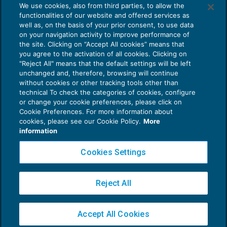
We use cookies, also from third parties, to allow the
Come evitare le allucinazioni dell’AI:
functionalities of our website and offered services as
guida per l’avvocato
well as, on the basis of your prior consent, to use data
on your navigation activity to improve performance of
24 Luglio 2026
the site. Clicking on “Accept All cookies” means that
di
Sofia Savoia
you agree to the activation of all cookies. Clicking on
"Reject All" means that the default settings will be left
unchanged and, therefore, browsing will continue
without cookies or other tracking tools other than
technical To check the categories of cookies, configure
or change your cookie preferences, please click on
Cookie Preferences. For more information about
Privacy Policy
cookies, please see our Cookie Policy.
More
Cookie Policy
information
Euroconference NEWS è una testata registrata al Tribunale di Milano Reg. n. 8556/2026
Cookies Settings
Direttore responsabile Sandro Cerato
Copyright 2016 ©
Gruppo Euroconference S.p.A.
v2.32.4
Reject All
Piazza Luigi Einaudi, 10N01 - 20124 Milano - info@ecnews.it
Capitale Sociale € 300.000,00 i.v. C.F. P.IVA Iscrizione Registro Imprese di Milano
Accept All Cookies
02776120236