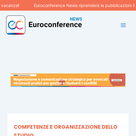
Vai
!
Euroconference News riprenderà le pubblicazioni il 31 agos
al
contenuto
COMPETENZE E ORGANIZZAZIONE DELLO
STUDIO