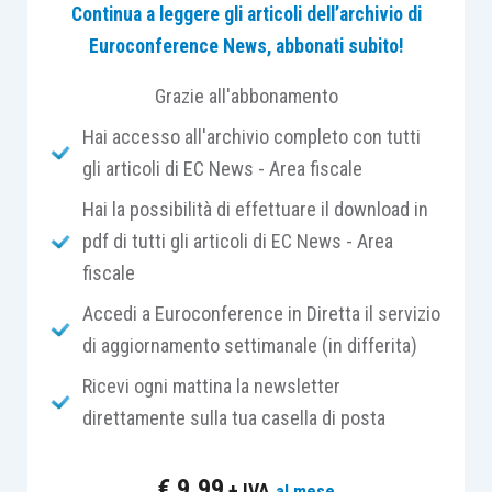
Continua a leggere gli articoli dell’archivio di
La questione può essere sintetizzata in alcune
Euroconference News, abbonati subito!
tabelle.
Grazie all'abbonamento
Tabella 1)
Hai accesso all'archivio completo con tutti
gli articoli di EC News - Area fiscale
CONFERENTE
AZIENDA
CONFERITARIO
Hai la possibilità di effettuare il download in
pdf di tutti gli articoli di EC News - Area
fiscale
Italia
Italia
Ue requisiti
Accedi a Euroconference in Diretta il servizio
di aggiornamento settimanale (in differita)
Ue senza
Ricevi ogni mattina la newsletter
Italia
Italia
requisiti
direttamente sulla tua casella di posta
Ue requisiti
Italia
Ue requisiti
€
9,99
+ IVA
al mese