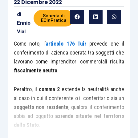
22 Dicembre 2022
di
Scheda di
ECinPratica
Ennio
Vial
Come noto, l’
articolo 176 Tuir
prevede che il
conferimento di azienda operata tra soggetti che
lavorano come imprenditori commerciali risulta
fiscalmente
neutro
.
Peraltro, il
comma 2
estende la neutralità anche
al caso in cui il conferente o il conferitario sia un
soggetto non residente
, qualora il conferimento
abbia ad oggetto
aziende situate nel territorio
dello Stato
.