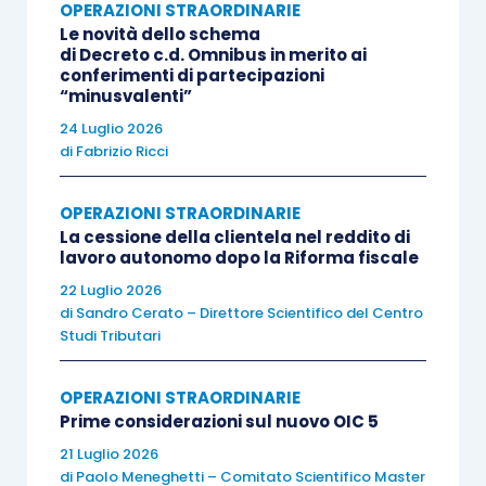
OPERAZIONI STRAORDINARIE
Le novità dello schema
di Decreto c.d. Omnibus in merito ai
Extra ue
Italia
Extra Ue
conferimenti di partecipazioni
“minusvalenti”
24 Luglio 2026
di
Fabrizio Ricci
Il discorso, tuttavia, cambia se l’azienda è
collocata in un Paese estero. Si veda, al riguardo,
OPERAZIONI STRAORDINARIE
la tabella n. 3.
La cessione della clientela nel reddito di
lavoro autonomo dopo la Riforma fiscale
22 Luglio 2026
Tabella 3)
di
Sandro Cerato – Direttore Scientifico del Centro
Studi Tributari
CONFERENTE
AZIENDA
CONFERITARIO
OPERAZIONI STRAORDINARIE
Prime considerazioni sul nuovo OIC 5
Italia
Ue
Italia
21 Luglio 2026
di
Paolo Meneghetti – Comitato Scientifico Master