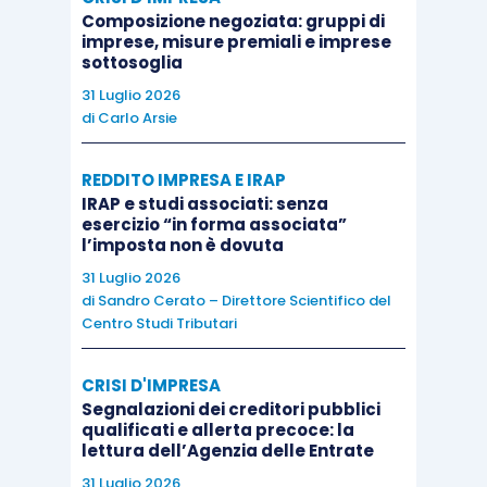
generalmente realizzativa l’operazione
.
Composizione negoziata: gruppi di
imprese, misure premiali e imprese
sottosoglia
Ad esempio, si pensi al caso in cui un soggetto
31 Luglio 2026
residente in Italia conferisca una azienda situata
di
Carlo Arsie
all’estero in un soggetto estero.
REDDITO IMPRESA E IRAP
È evidente che
l’azienda esce in questo caso
IRAP e studi associati: senza
esercizio “in forma associata”
dalla sfera impositiva in Italia
. Prima del
l’imposta non è dovuta
conferimento, infatti, la stessa era trattata come
31 Luglio 2026
una
stabile organizzazione i
n Italia e quindi la
di
Sandro Cerato – Direttore Scientifico del
Centro Studi Tributari
sua contabilità confluiva in quella della casa
madre italiana. A seguito del conferimento,
CRISI D'IMPRESA
tuttavia, tale circostanza viene meno.
Segnalazioni dei creditori pubblici
qualificati e allerta precoce: la
lettura dell’Agenzia delle Entrate
Affinché la stabile organizzazione estera non
31 Luglio 2026
fuoriesca dal regime impositivo italiano, infatti, è