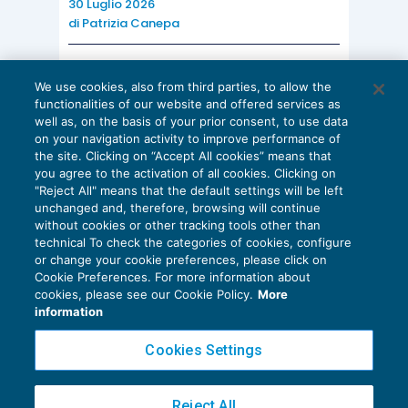
30 Luglio 2026
di
Patrizia Canepa
AI E DIGITALIZZAZIONE
We use cookies, also from third parties, to allow the
EU AI Act e studi professionali: le
functionalities of our website and offered services as
scadenze concrete
well as, on the basis of your prior consent, to use data
on your navigation activity to improve performance of
27 Luglio 2026
the site. Clicking on “Accept All cookies” means that
di
Diego Barberi
e
Stefano Dovier
you agree to the activation of all cookies. Clicking on
"Reject All" means that the default settings will be left
unchanged and, therefore, browsing will continue
without cookies or other tracking tools other than
technical To check the categories of cookies, configure
or change your cookie preferences, please click on
Cookie Preferences. For more information about
Privacy Policy
cookies, please see our Cookie Policy.
More
Cookie Policy
information
Euroconference NEWS è una testata registrata al Tribunale di Milano Reg. n. 8556/2026
Cookies Settings
Direttore responsabile Sandro Cerato
Copyright 2016 ©
Gruppo Euroconference S.p.A.
v2.32.1
Reject All