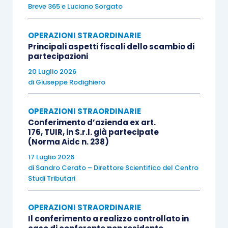
Breve 365
e
Luciano Sorgato
Italia
Extra Ue
Italia
OPERAZIONI STRAORDINARIE
Principali aspetti fiscali dello scambio di
partecipazioni
20 Luglio 2026
di
Giuseppe Rodighiero
Italia
Ue
Ue requisiti
OPERAZIONI STRAORDINARIE
Conferimento d’azienda ex art.
176, TUIR, in S.r.l. già partecipate
(Norma Aidc n. 238)
17 Luglio 2026
Italia
Ue
Ue no requisiti
di
Sandro Cerato – Direttore Scientifico del Centro
Studi Tributari
Italia
Ue
Extra Ue
OPERAZIONI STRAORDINARIE
Il conferimento a realizzo controllato in