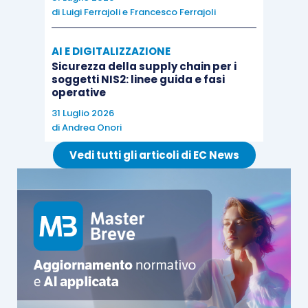
di
Luigi Ferrajoli
e
Francesco Ferrajoli
necessario che
il conferitario sia collocata in
Italia
.
AI E DIGITALIZZAZIONE
Sicurezza della supply chain per i
soggetti NIS2: linee guida e fasi
operative
31 Luglio 2026
di
Andrea Onori
Vedi tutti gli articoli di EC News