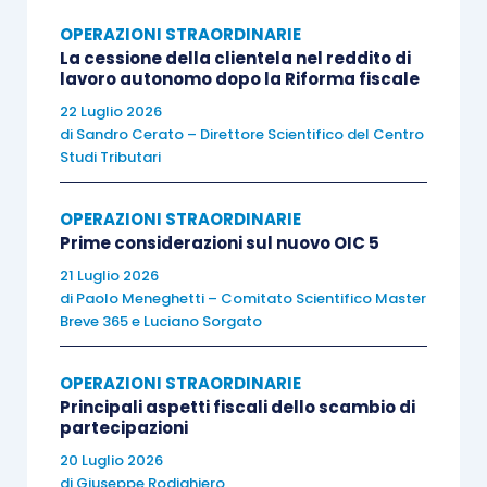
per
illeciti amministrativi dei quali egli
OPERAZIONI STRAORDINARIE
era comunque a conoscenza
.
La cessione della clientela nel reddito di
lavoro autonomo dopo la Riforma fiscale
22 Luglio 2026
D’altra parte, se il legislatore non avesse
di
Sandro Cerato – Direttore Scientifico del Centro
apprestato questo sistema normativo le
Studi Tributari
disposizioni in materia di reati 231 sarebbero
state facilmente
aggirate
mediante il
OPERAZIONI STRAORDINARIE
compimento di specifiche
operazioni
Prime considerazioni sul nuovo OIC 5
straordinarie
.
21 Luglio 2026
di
Paolo Meneghetti – Comitato Scientifico Master
Breve 365
e
Luciano Sorgato
Prima del compimento di un’
operazione
straordinaria
, pare quindi evidente l’importanza,
OPERAZIONI STRAORDINARIE
soprattutto per il soggetto risultante dalla
Principali aspetti fiscali dello scambio di
partecipazioni
fusione e per il beneficiario della scissione, di
20 Luglio 2026
un’
attività di
due diligence
delle
società
di
Giuseppe Rodighiero