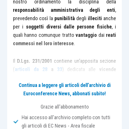
nostro ordinamento la disciplina della
responsabilità amministrativa degli enti
,
prevedendo così la
punibilità
degli
illeciti
anche
per i
soggetti diversi dalle persone fisiche
, i
quali hanno comunque tratto
vantaggio
dai
reati
commessi nel loro interesse
.
Il
D.Lgs. 231/2001
contiene un’apposita sezione
(
articoli da 28
a
33
) dedicata alle
vicende
modificative dell’ente
, prevedendo, in molti casi,
Continua a leggere gli articoli dell’archivio di
la
responsabilità
degli
enti risultanti dalle
Euroconference News, abbonati subito!
operazioni straordinarie
per i
reati
dei quali
sono stati responsabili gli enti partecipanti
Grazie all'abbonamento
all’operazione
.
Hai accesso all'archivio completo con tutti
gli articoli di EC News - Area fiscale
Più precisamente, le disposizioni di legge si