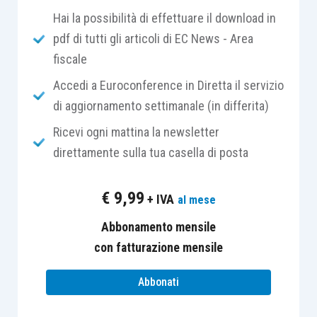
Hai la possibilità di effettuare il download in
soffermano sulle operazioni di
trasformazione
,
pdf di tutti gli articoli di EC News - Area
fusione
,
scissione
,
cessione
e
conferimento
fiscale
d’azienda, prevedendo:
Accedi a Euroconference in Diretta il servizio
nel caso di
trasformazione dell’ente
, la
di aggiornamento settimanale (in differita)
responsabilità per i reati commessi
Ricevi ogni mattina la newsletter
anteriormente alla data in cui la
direttamente sulla tua casella di posta
trasformazione ha avuto effetto,
nel caso di
fusione
, anche per
€
9,99
+ IVA
al mese
incorporazione, la responsabilità dell’ente
che risulta dalla fusione per i reati dei
Abbonamento mensile
quali sono stati responsabili gli
enti
con fatturazione mensile
partecipanti alla fusione
,
Abbonati
nel caso di
scissione parziale
, la
responsabilità dell’ente scisso per i reati