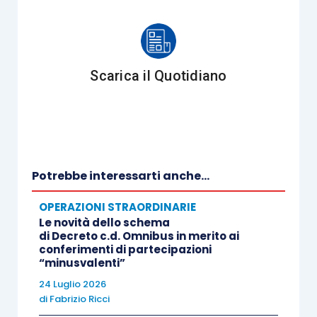
interdittive
, invece, si applicano agli enti
cui è rimasto o è stato trasferito, anche in
parte, il
ramo di attività
nell’ambito del
quale
il reato è stato commesso
,
Scarica il Quotidiano
nel caso di
cessione
o
conferimento
dell’azienda
nella cui attività è stato
commesso il reato
, l’
obbligazione
solidale
del cessionario/conferitario per
il pagamento della sanzione pecuniaria,
Potrebbe interessarti anche...
nei limiti del
valore dell’azienda
, salvo il
OPERAZIONI STRAORDINARIE
beneficio della
preventiva escussione
Le novità dello schema
dell’ente cedente/conferente.
di Decreto c.d. Omnibus in merito ai
L’obbligazione del
conferimenti di partecipazioni
“minusvalenti”
cessionario/conferitario è però limitata
24 Luglio 2026
alle
sanzioni pecuniarie
che risultano dai
di
Fabrizio Ricci
libri contabili obbligatori
, ovvero dovute