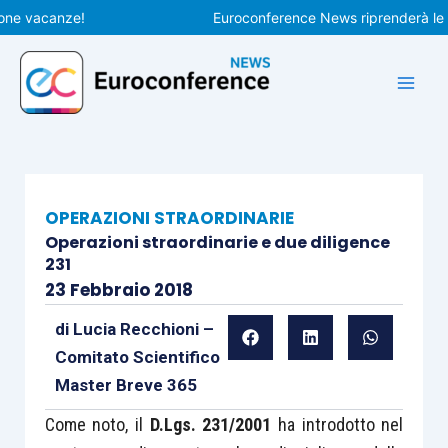
Vai
vacanze!
Euroconference News riprenderà le pubbl
al
contenuto
OPERAZIONI STRAORDINARIE
Operazioni straordinarie e due diligence
231
23 Febbraio 2018
di
Lucia Recchioni –
Comitato Scientifico
Master Breve 365
Come noto, il
D.Lgs. 231/2001
ha introdotto nel