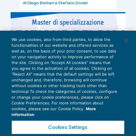
di
Diego Barberi
e
Stefano Dovier
We use cookies, also from third parties, to allow the
functionalities of our website and offered services as
well as, on the basis of your prior consent, to use data
on your navigation activity to improve performance of
the site. Clicking on “Accept All cookies” means that
you agree to the activation of all cookies. Clicking on
"Reject All" means that the default settings will be left
unchanged and, therefore, browsing will continue
without cookies or other tracking tools other than
technical To check the categories of cookies, configure
or change your cookie preferences, please click on
Cookie Preferences. For more information about
Privacy Policy
cookies, please see our Cookie Policy.
More
Cookie Policy
information
Euroconference NEWS è una testata registrata al Tribunale di Milano Reg. n. 8556/2026
Cookies Settings
Direttore responsabile Sandro Cerato