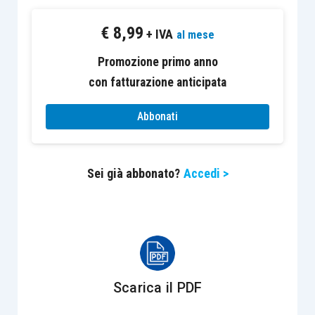
commessi anteriormente alla data in cui la
€
8,99
scissione ha avuto effetto, precisando,
+ IVA
al mese
tuttavia, che gli
enti beneficiari della
Promozione primo anno
scissione
, sia
totale
che
parziale
, sono
con fatturazione anticipata
comunque
solidalmente obbligati al
pagamento delle sanzioni pecuniarie
Abbonati
dovute dall’ente scisso per i reati
commessi anteriormente alla data dalla
Sei già abbonato?
Accedi >
quale la scissione ha avuto effetto
(obbligo limitato, però, al valore effettivo
del
patrimonio netto
trasferito al singolo
ente, salvo che si tratti dell’ente al quale è
stato trasferito, anche in parte, il ramo di
attività nell’ambito del quale è stato
Scarica il PDF
commesso il reato
). Le
sanzioni