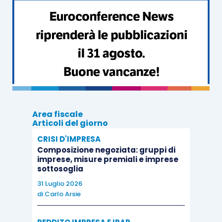
renderà necessario verificare il
sistema
organizzativo
e la
governance
della società
,
nonché il suo sistema di
controllo interno
,
procedendo, a tal fine, non solo alla raccolta della
necessaria
documentazione
ma anche alle
interviste
ritenute opportune.
Area fiscale
Articoli del giorno
CRISI D'IMPRESA
Composizione negoziata: gruppi di
imprese, misure premiali e imprese
sottosoglia
31 Luglio 2026
di
Carlo Arsie