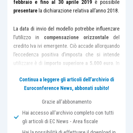
febbraio e fino al 30 aprile 2019
è possibile
presentare
la dichiarazione relativa all’anno 2018.
La data di invio del modello potrebbe influenzare
l’utilizzo in
compensazione orizzontale
del
credito Iva ivi emergente. Ciò accade allorquando
l’eccedenza positiva d’imposta che si intende
utilizzare è di
importo superiore a 5.000 euro
. In
tal caso, infatti, il
credito Iva 2018
può essere
Continua a leggere gli articoli dell’archivio di
utilizzato in compensazione orizzontale solo
Euroconference News, abbonati subito!
dopo che siano decorsi 10 giorni dalla
presentazione
del modello Iva 2019, previa
Grazie all'abbonamento
apposizione del
visto di conformità
.
Hai accesso all'archivio completo con tutti
gli articoli di EC News - Area fiscale
Pertanto, se la dichiarazione Iva relativa al 2018
Hai la possibilità di effettuare il download in
fosse stata trasmessa già in data 1° febbraio