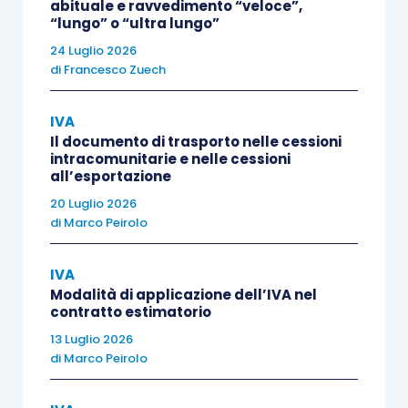
abituale e ravvedimento “veloce”,
“lungo” o “ultra lungo”
colonna “
importi a credito compensati
” sono
esposti, ciascuno per euro 5.000, i codici tributo:
24 Luglio 2026
di
Francesco Zuech
“2003” [
Ires – saldo
] e
IVA
“6099” [
credito Iva – dichiarazione annuale
],
Il documento di trasporto nelle cessioni
intracomunitarie e nelle cessioni
all’esportazione
il contribuente
deve utilizzare
Entratel o
20 Luglio 2026
Fisconline. Ciò in quanto il pagamento
di
Marco Peirolo
dell’acconto Ires avviene, sebbene solo in parte,
mediante una
compensazione orizzontale,
IVA
atteso l’utilizzo del credito annuale Iva.
Modalità di applicazione dell’IVA nel
contratto estimatorio
13 Luglio 2026
Sempre in relazione alla compensazione
di
Marco Peirolo
orizzontale, occorre ricordare la possibilità
dell’Agenza delle entrate di
sospendere
,
fino a 30