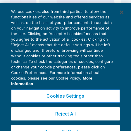
We use cookies, also from third parties, to allow the
functionalities of our website and offered services as
well as, on the basis of your prior consent, to use data
on your navigation activity to improve performance of
the site. Clicking on “Accept All cookies” means that
you agree to the activation of all cookies. Clicking on
"Reject All" means that the default settings will be left
unchanged and, therefore, browsing will continue
without cookies or other tracking tools other than
technical To check the categories of cookies, configure
or change your cookie preferences, please click on
Cookie Preferences. For more information about
Privacy Policy
cookies, please see our Cookie Policy.
More
Cookie Policy
information
Euroconference NEWS è una testata registrata al Tribunale di Milano Reg. n. 8556/2026
Cookies Settings
Direttore responsabile Sandro Cerato
Copyright 2016 ©
Gruppo Euroconference S.p.A.
v2.32.4
Reject All
Piazza Luigi Einaudi, 10N01 - 20124 Milano - info@ecnews.it
Capitale Sociale € 300.000,00 i.v. C.F. P.IVA Iscrizione Registro Imprese di Milano