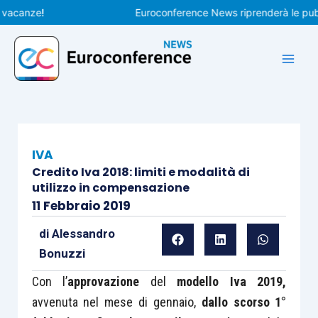
Vai
anze!
Euroconference News riprenderà le pubblicaz
al
contenuto
IVA
Credito Iva 2018: limiti e modalità di
utilizzo in compensazione
11 Febbraio 2019
di
Alessandro
Bonuzzi
Con l’
approvazione
del
modello Iva 2019,
avvenuta nel mese di gennaio,
dallo scorso 1°