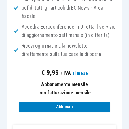
pdf di tutti gli articoli di EC News - Area
2019, l’utilizzo in compensazione dell’eccedenza
fiscale
a credito 2018 può essere effettuato dall’
11
febbraio 2019
.
Accedi a Euroconference in Diretta il servizio
di aggiornamento settimanale (in differita)
Invece, non opera
alcun vincolo
quando il credito
Ricevi ogni mattina la newsletter
Iva 2018 è compensato per un importo
non
direttamente sulla tua casella di posta
superiore a 5.000 euro
. L’utilizzo orizzontale può
avvenire
fin dal 1° gennaio 2019
, senza l’obbligo
€
9,99
+ IVA
al mese
di apposizione del visto di conformità.
Abbonamento mensile
Inoltre, quando la compensazione è effettuata in
con fatturazione mensile
modo
verticale
– Iva da Iva –
non trova
Abbonati
applicazione alcuna limitazione
. A tal riguardo,
però, va ricordato che la
circolare 29/E/2010
ha
precisato che “
le compensazioni che non