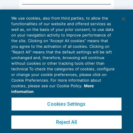
contribuente.
AI E DIGITALIZZAZIONE
Questi principi sono oggi espressi chiaramente
We use cookies, also from third parties, to allow the
EU AI Act e studi professionali: le
functionalities of our website and offered services as
scadenze concrete
dal Legislatore che, con una norma chiara e
well as, on the basis of your prior consent, to use data
on your navigation activity to improve performance of
immediata contenuta nel nuovo
comma 5-
bis
27 Luglio 2026
the site. Clicking on “Accept All cookies” means that
di
Diego Barberi
e
Stefano Dovier
dell’art. 7, D.Lgs. n. 546/1992
, stabilisce, in
you agree to the activation of all cookies. Clicking on
"Reject All" means that the default settings will be left
attuazione dei principi costituzionali del giusto
unchanged and, therefore, browsing will continue
processo e del buon andamento
without cookies or other tracking tools other than
technical To check the categories of cookies, configure
dell’amministrazione, che: «
l’Amministrazione
or change your cookie preferences, please click on
prova in giudizio le violazioni contestate con l’atto
Cookie Preferences. For more information about
Privacy Policy
cookies, please see our Cookie Policy.
More
impugnato. Il giudice fonda la decisione sugli
Cookie Policy
information
elementi di prova che emergono nel giudizio e
Euroconference NEWS è una testata registrata al Tribunale di Milano Reg. n. 8556/2026
Cookies Settings
annulla l’atto impositivo se la prova della sua
Direttore responsabile Sandro Cerato
fondatezza manca o è contraddittoria o se è
Copyright 2016 ©
Gruppo Euroconference S.p.A.
v2.32.4
comunque insufficiente a dimostrare, in modo
Reject All
Piazza Luigi Einaudi, 10N01 - 20124 Milano - info@ecnews.it
circostanziato e puntuale, comunque in coerenza
Capitale Sociale € 300.000,00 i.v. C.F. P.IVA Iscrizione Registro Imprese di Milano