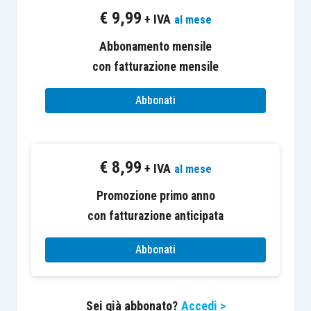
verso un processo tributario
€
9,99
+ IVA
al mese
maturo e, soprattutto, “giusto” ex
Abbonamento mensile
art. 111, Costituzione
, sotto il
con fatturazione mensile
profilo del contraddittorio e della
parità delle parti, in quanto, pur
Abbonati
non stravolgendo il tradizionale
assetto del sistema in tema di
distribuzione dell’onere della
€
8,99
+ IVA
al mese
prova ai sensi dell’
art. 2697, c.c.
,
essa esprime quantomeno la
Promozione primo anno
positiva volontà del Legislatore
con fatturazione anticipata
di chiarire le regole con cui
Abbonati
questo onere deve funzionare in
concreto. Essa, infatti, pone in
capo all’Amministrazione
Sei già abbonato?
Accedi >