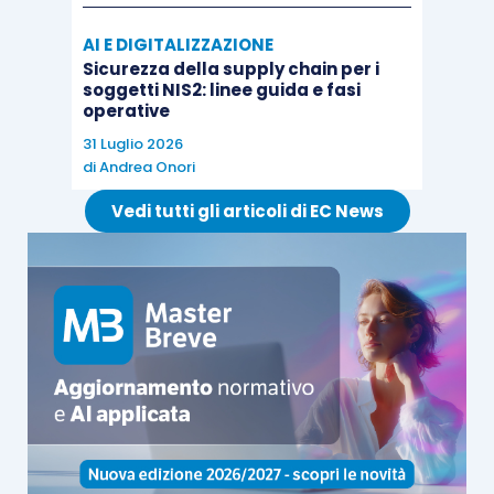
applicata a quello tributario. Pertanto, l’onere di
AI E DIGITALIZZAZIONE
provare i fatti costitutivi posti a fondamento della
Sicurezza della supply chain per i
pretesa impositiva grava sull’Amministrazione
soggetti NIS2: linee guida e fasi
finanziaria, che vanta un diritto di credito; l’onere
operative
di provare i fatti impeditivi, modificativi ed
31 Luglio 2026
di
Andrea Onori
estintivi della pretesa stessa grava sul
contribuente.
Vedi tutti gli articoli di EC News
Se l’Amministrazione finanziaria adempie al
proprio onere probatorio, il contribuente ha la
possibilità di difendersi muovendosi nell’ambito
dello stesso
thema probandum
delineato da
controparte, contestando la non rispondenza al
vero dei fatti dedotti in giudizio (c.d.
controprova), oppure di allegare in giudizio fatti