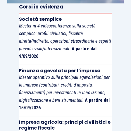
diversi impeditivi, modificativi o estintivi che ha
Corsi in evidenza
l’onere di provare.
Società semplice
Master in 4 videoconferenze sulla società
In base al principio secondo cui “
onus probandi
semplice: profili civilistici, fiscalità
incumbit ei qui dicit
”, tenendo conto della
diretta/indiretta, operazioni straordinarie e aspetti
posizione sostanziale delle parti, “
qui dicit
” è
previdenziali/internazionali.
A partire dal
proprio l’Amministrazione finanziaria. Infatti, la
9/09/2026
circostanza che sia il contribuente a proporre il
ricorso introduttivo è determinata dalla necessità
Finanza agevolata per l’impresa
di evitare che l’atto impositivo divenga definitivo
Master operativo sulle principali agevolazioni per
le imprese (contributi, crediti d’imposta,
senza esperire alcuna difesa: il contribuente è
finanziamenti) per investimenti in innovazione,
costretto ad agire per evitare di subire gli effetti
digitalizzazione e beni strumentali.
A partire dal
negativi ricollegabili all’atto emessi
15/09/2026
dall’Amministrazione finanziaria.
Impresa agricola: principi civilistici e
regime fiscale
Promuovere l’azione, però, non può comportare