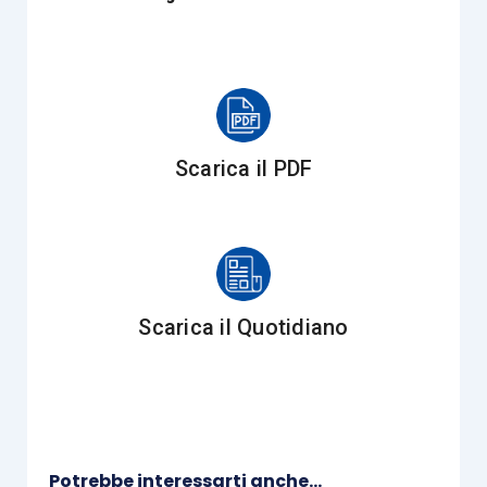
finanziaria il più rigoroso dovere
di dare in giudizio una prova
esatta, circostanziata, puntuale e
specifica dei fondamenti di fatto
della pretesa impositiva e delle
relative sanzioni. Una prova, cioè,
Scarica il PDF
basata non più su un qualunque
elemento argomentativo, bensì
solo su elementi dotati di uno
specifico rango dimostrativo in
grado di avvalorare in modo
Scarica il Quotidiano
compiuto e completo la pretesa
a giudizio; con la conseguenza
che gli atti tributari che
dovessero risultare privi di
“ragioni oggettive” perché non
Potrebbe interessarti anche...