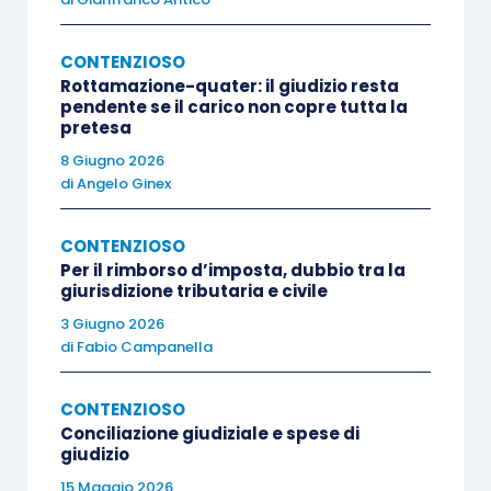
modo decidere la controversia quando il fatto
non è provato.
CONTENZIOSO
Rottamazione-quater: il giudizio resta
pendente se il carico non copre tutta la
L’esame della ripartizione dell’onere della prova
pretesa
deve essere condotto considerando che
8 Giugno 2026
nell’ordinamento tributario la fase processuale è
di
Angelo Ginex
strettamente connessa alla precedente fase
amministrativa, che si conclude con l’emanazione
CONTENZIOSO
del provvedimento impositivo. Questo elemento
Per il rimborso d’imposta, dubbio tra la
giurisdizione tributaria e civile
rappresenta il segno distintivo del processo
3 Giugno 2026
tributario, che è il luogo in cui viene accertata la
di
Fabio Campanella
legittimità e la fondatezza della pretesa
impositiva contenuta nell’atto emesso
CONTENZIOSO
dall’Amministrazione finanziaria che, se non
Conciliazione giudiziale e spese di
giudizio
contestato, è idoneo a divenire definitivo.
15 Maggio 2026