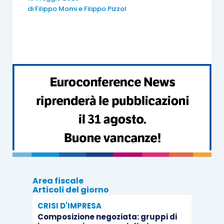
di
Filippo Momi
e
Filippo Pizzol
La connessione fra fase procedimentale e fase
processuale ha ingenerato dubbi
sull’individuazione del momento in cui
l’Amministrazione finanziaria deve fornire la prova
della sua pretesa, ossia se nella fase
procedimentale o in quella processuale. Al
riguardo è chiaro che l’atto impositivo deve
essere opportunamente motivato, dal momento
che solo conoscendo le ragioni di fatto e di
diritto su cui l’atto si fonda, il contribuente è
posto in grado di valutarne la fondatezza e
decidere se proporre impugnazione.
Area fiscale
Articoli del giorno
Tuttavia, questo non comporta una perfetta
CRISI D'IMPRESA
Composizione negoziata: gruppi di
coincidenza fra motivazione e prova.