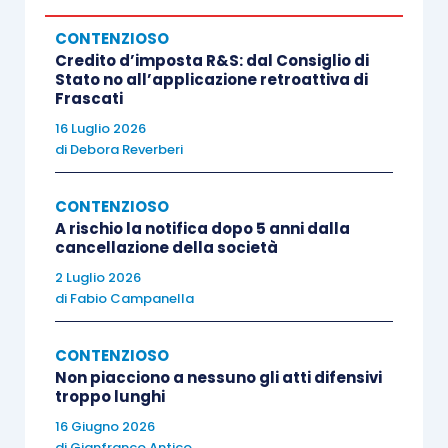
adeguatamente provati
CONTENZIOSO
dall’Amministrazione sarebbero
Credito d’imposta R&S: dal Consiglio di
Stato no all’applicazione retroattiva di
considerati illegittimi.
Frascati
16 Luglio 2026
di
Debora Reverberi
La ripartizione dell’onere probatorio nel
CONTENZIOSO
processo tributario
A rischio la notifica dopo 5 anni dalla
cancellazione della società
2 Luglio 2026
La regola della ripartizione dell’onere della prova
di
Fabio Campanella
consente di identificare il soggetto onerato di
fornire la prova di un fatto controverso nel
CONTENZIOSO
processo e, quindi, il soggetto sul quale grava il
Non piacciono a nessuno gli atti difensivi
troppo lunghi
rischio della mancata prova o dell’incertezza del
16 Giugno 2026
fatto da provare, indicando al giudice in quale
di
Gianfranco Antico