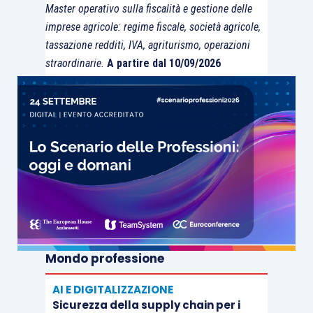
Master operativo sulla fiscalità e gestione delle
l’onere di dovere provare i fatti costitutivi di una
imprese agricole: regime fiscale, società agricole,
pretesa che non è la propria, in quanto nel
tassazione redditi, IVA, agriturismo, operazioni
processo tributario il contribuente formalmente
straordinarie.
A partire dal 10/09/2026
agisce ma in realtà resiste; l’ufficio, invece,
formalmente si difende, ma in realtà attacca.
La situazione cambia nell’ipotesi in cui si intenda
fare valere un diritto di credito derivante dalla
corresponsione di una somma non dovuta: in
questo caso sarà il contribuente a dovere
dimostrare l’avvenuto pagamento e l’assenza di
causa. Analogamente nelle ipotesi di diniego di
Mondo professione
agevolazioni fiscali: il contribuente, impugnando il
diniego, avrà l’onere di fornire la prova dei fatti
AI E DIGITALIZZAZIONE
costitutivi della fattispecie agevolativa. In questi
Sicurezza della supply chain per i