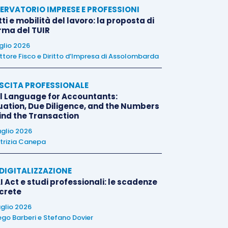
ERVATORIO IMPRESE E PROFESSIONI
tti e mobilità del lavoro: la proposta di
orma del TUIR
uglio 2026
ttore Fisco e Diritto d’Impresa di Assolombarda
SCITA PROFESSIONALE
l Language for Accountants:
uation, Due Diligence, and the Numbers
ind the Transaction
uglio 2026
trizia Canepa
E DIGITALIZZAZIONE
I Act e studi professionali: le scadenze
crete
uglio 2026
ego Barberi
e
Stefano Dovier