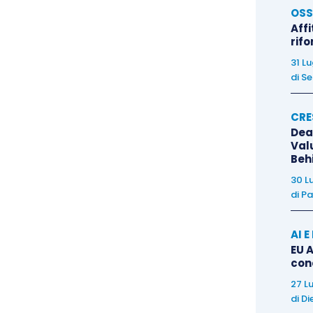
, con il devolvere a questa Corte il compito,
OSS
unzione del giudizio di legittimità, della
ricerca e
Affi
rif
to perimetro
delle censure ipotizzate dei rilievi di
31 L
ugnata (in proposito: Cass., Sez. 1, Sentenza n.
di
Se
s., Sez. 5, Ordinanza n. 15517 del 21/07/2020, Rv.
790 del 23/10/2018, Rv. 651379-01; Cass., Sez. 6-3,
CRE
681 01; da ultimo, Cass., Sez. U, Ordinanza n.
Dea
Val
Beh
30 L
di
Pa
AI 
EU A
con
27 L
di
Di