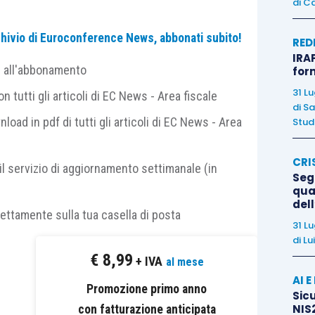
di
Ca
rata dal D.Lgs. n. 220/2023
, porta con sé, fra
archivio di Euroconference News, abbonati subito!
RED
n generale
”, che contiene le regole specifiche
IRAP
e all'abbonamento
 atti del processo tributario, che di fatto impongono
for
31 L
 tutti gli articoli di EC News - Area fiscale
di
Sa
nload in pdf di tutti gli articoli di EC News - Area
Studi
gs. n. 546/1992
, è previsto che nella
liquidazione
 conto del rispetto dei
principi di sinteticità e
CRI
il servizio di aggiornamento settimanale (in
indi, che gioca sul
criterio di liquidazione delle
Segn
qual
del
rettamente sulla tua casella di posta
31 L
 illustrativa
al D.Lgs. n. 220/2023, ciò
di
Lu
€
8,99
ione
del processo tributario, introducendo, per la
+ IVA
al mese
ticità degli atti di parte,
così come già previsto
AI 
Promozione primo anno
Sicu
c.
(non applicabile a questo punto al processo
NIS2
con fatturazione anticipata