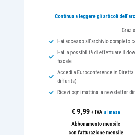
La Riforma del
processo tributario, ope
Continua a leggere gli articoli dell’
l’altro, l’
art. 17-
ter
, rubricato “
Degli atti i
Grazi
relative alle modalità di redazione degli
la
chiarezza
e la
sinteticità
.
Hai accesso all'archivio completo con
Hai la possibilità di effettuare il dow
Inoltre, all’
art. 15, comma 2-
nonies
, D.L
fiscale
delle spese di giudizio
si tenga altresì
Accedi a Euroconference in Diretta 
chiarezza degli atti di parte
. Norma, qu
differita)
spese processuali
.
Ricevi ogni mattina la newsletter di
Secondo quanto indicato nella
Relazione
€
9,99
è finalizzato alla
completa digitalizzaz
+ IVA
al mese
prima volta, i principi di chiarezza e sinte
Abbonamento mensile
per il processo civile dall’
art. 121, c.p.
con fatturazione mensile