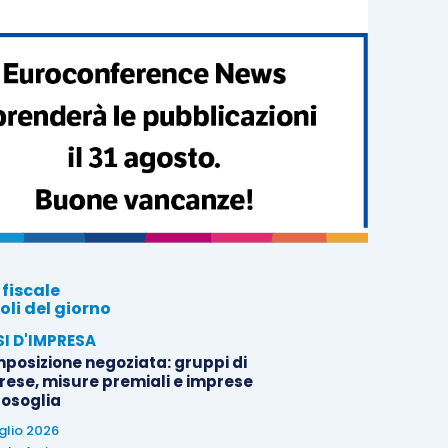
 fiscale
oli del giorno
SI D'IMPRESA
posizione negoziata: gruppi di
rese, misure premiali e imprese
tosoglia
uglio 2026