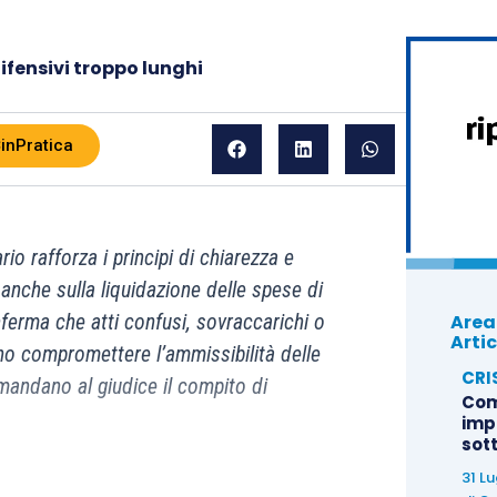
ifensivi troppo lunghi
inPratica
io rafforza i principi di chiarezza e
o anche sulla liquidazione delle spese di
Area
ferma che atti confusi, sovraccarichi o
Artic
sono compromettere l’ammissibilità delle
CRI
andano al giudice il compito di
Com
imp
sot
31 L