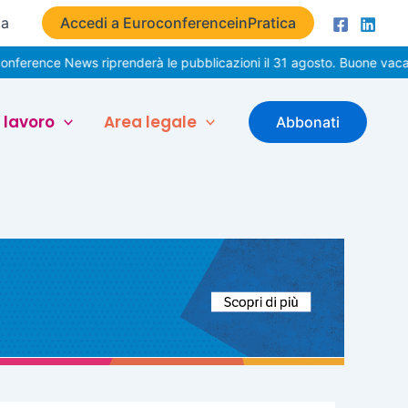
ta
Accedi a EuroconferenceinPratica
News riprenderà le pubblicazioni il 31 agosto. Buone vacanze!
 lavoro
Area legale
Abbonati