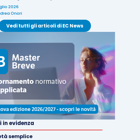
uglio 2026
drea Onori
Vedi tutti gli articoli di EC News
i in evidenza
età semplice