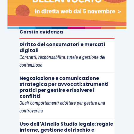
come detto, da una prima lettura.
La delicata distinzione compiuta dal Tribunale di
Venezia parte dal presupposto dell’autonomia
Corsi in evidenza
della
“procedura”
della composizione negoziata, la
Diritto dei consumatori e mercati
quale attrae i rilievi legati e/o comunque
digitali
connessi alla continuità aziendale, quale principio
Contratti, responsabilità, tutele e gestione del
cardine della composizione negoziata.
contenzioso
Negoziazione e comunicazione
La logica conseguenza è che può essere oggetto
strategica per avvocati: strumenti
pratici per gestire e risolvere i
dell’ispezione ciò che esula dai rilievi sulla
conflitti
tensione finanziaria e sulla perdita della
Quali comportamenti adottare per gestire una
continuità.
controversia
Uso dell’AI nello Studio legale: regole
In motivazione il Tribunale di Venezia sottolinea
interne, gestione del rischio e