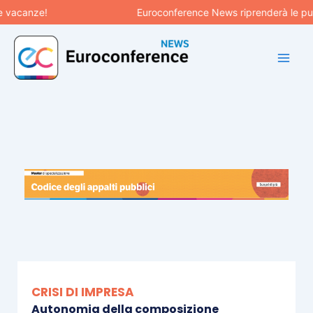
Vai
acanze!
Euroconference News riprenderà le pubblic
al
contenuto
CRISI DI IMPRESA
Autonomia della composizione