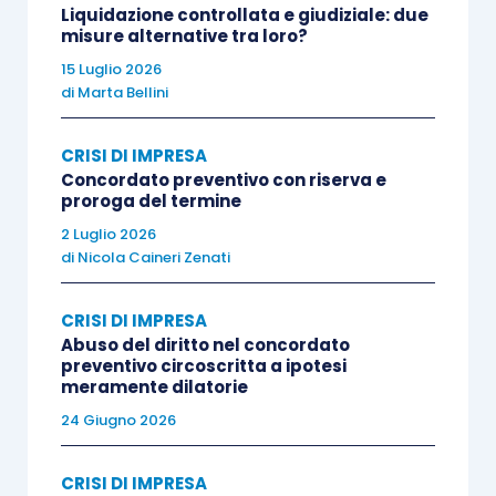
Liquidazione controllata e giudiziale: due
2025, affermando che l’esistenza di una
misure alternative tra loro?
procedura complessa di una composizione
15 Luglio 2026
negoziata della crisi, con la presenza di un
di
Marta Bellini
Esperto indipendente sotto la sorveglianza del
Tribunale, nonché l’assenza di attualità del danno,
CRISI DI IMPRESA
comporta il rigetto del ricorso ex art. 2409 cc.
Concordato preventivo con riserva e
proroga del termine
2 Luglio 2026
In motivazione il Tribunale di Milano, al fine di
di
Nicola Caineri Zenati
dipanare le
“interferenze tra il procedimento ex art.
2409 cc e il procedimento di composizione
CRISI DI IMPRESA
negoziata della crisi”
ha dato preminente valore
Abuso del diritto nel concordato
preventivo circoscritta a ipotesi
alla figura dell’Esperto e alle dichiarazioni da
meramente dilatorie
questi rese circa l’effettiva concreta e
24 Giugno 2026
ragionevole possibilità di risanamento. Ha quindi
concluso per il rigetto dell’ispezione ritenendo
CRISI DI IMPRESA