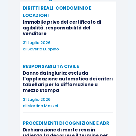
DIRITTI REALI, CONDOMINIO E
rimanere estraneo alla luce dell’accesso da parte
LOCAZIONI
della società alla composizione negoziata.
Immobile privo del certificato di
agibilità: responsabilità del
venditore
In specie, il Tribunale non concede l’ispezione
“in
31 Luglio 2026
ordine alla situazione di tensione finanziaria e alla
di
Saverio Luppino
possibile perdita di continuità aziendale”
: al
riguardo, infatti, il Giudice valorizza la
RESPONSABILITÀ CIVILE
composizione negoziata della crisi, rilevando
Danno da ingiuria: escluda
l’applicazione automatica dei criteri
l’autonomia di tale procedura rispetto alla
tabellari per la diffamazione a
denunzia e art. 2409 cc.
mezzo stampa
31 Luglio 2026
di
Martina Mazzei
Da tale impostazione, il Tribunale di Venezia
giunge quindi a disporre l’ispezione
PROCEDIMENTI DI COGNIZIONE E ADR
dell’amministrazione sulla attualità dei servizi
Dichiarazione di morte resa in
amministrativi e contabili erogati dalla società
udienza fa decorrere il termine per