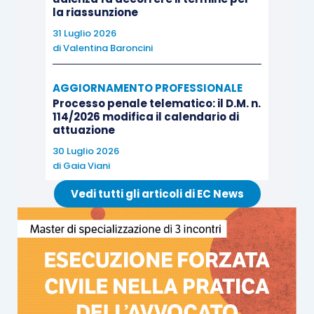
la riassunzione
convenuta in favore delle società collegate, sulla
presenza o meno di contratti disciplinanti i
31 Luglio 2026
di
Valentina Baroncini
predetti servizi, sulla congruità del corrispettivo
rispetto ai prezzi di mercato, nonché, infine,
AGGIORNAMENTO PROFESSIONALE
sull’attività di recupero del credito da parte della
Processo penale telematico: il D.M. n.
convenuta nei confronti delle collegate.
114/2026 modifica il calendario di
attuazione
30 Luglio 2026
Trattasi quindi di ispezione disposta per motivi
di
Gaia Viani
estranei a quelli che possono inerire la perdita
Vedi tutti gli articoli di EC News
della continuità aziendale.
Nell’assumere la decisione in commento, il
Tribunale di Venezia, quindi, risulta aver applicato
un approccio molto più vicino a quello del
Tribunale di Milano di quanto possa apparire,