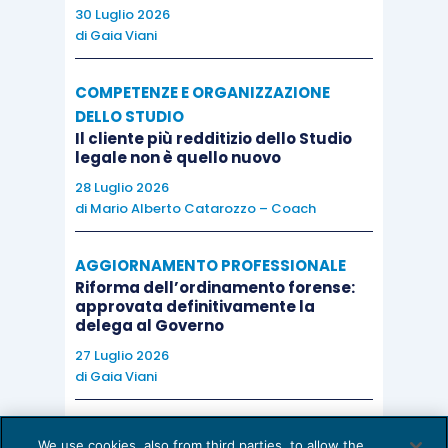
30 Luglio 2026
l’incarico, è chiesto all’Esperto di procedere ad
di
Gaia Viani
analizzare il piano, l’attuabilità della manovra,
nonché la fattibilità delle ipotesi sottostanti alle
COMPETENZE E ORGANIZZAZIONE
previsioni del piano, verificando la tenuta del
DELLO STUDIO
Il cliente più redditizio dello Studio
piano sotto diversi scenari alternativi,
legale non è quello nuovo
peggiorativi rispetto allo scenario base; e ciò non
28 Luglio 2026
“a freddo” ma con una effettiva presenza
di
Mario Alberto Catarozzo – Coach
all’interno della società per comprendere in modo
concreto se la dinamicità dell’attività e
AGGIORNAMENTO PROFESSIONALE
l’organizzazione dell’impresa possano
Riforma dell’ordinamento forense:
approvata definitivamente la
confermare o meno in modo ragionevole il
delega al Governo
probabile successo del risanamento.
27 Luglio 2026
di
Gaia Viani
All’Esperto, inoltre, è richiesto di verificare la
coerenza complessiva delle informazioni, di
AI E DIGITALIZZAZIONE DELLO STUDIO
We use cookies, also from third parties, to allow the