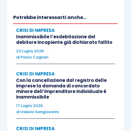
continuità aziendale sono di competenza della
composizione negoziata della crisi di impresa,
Potrebbe interessarti anche...
procedura che mantiene la sua autonomia
CRISI DI IMPRESA
rispetto alla disposta ispezione.
Inammissibile l’esdebitazione del
debitore incapiente già dichiarato fallito
QUESTIONI APPLICATE NELLA PRATICA
23 Luglio 2026
di
Paolo Cagliari
Il provvedimento in questione consente di
CRISI DI IMPRESA
affrontare nuovamente il tema della interferenza
Con la cancellazione dal registro delle
tra la denunzia già ex art. 2409 cc (oggi art. 2396
imprese la domanda di concordato
minore dell’imprenditore individuale è
quater cc) e lo svolgimento della composizione
inammissibile
negoziata della crisi di impresa.
17 Luglio 2026
di
Valerio Sangiovanni
In materia, si ricorda che il Tribunale di Milano si è
già espresso con provvedimento del 11 aprile
CRISI DI IMPRESA