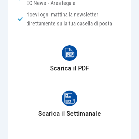
e l’adozione dei provvedimenti di legge ritenuti
EC News - Area legale
più opportuni. Successivamente, la società
ricevi ogni mattina la newsletter
entrava in composizione negoziata della crisi di
direttamente sulla tua casella di posta
impresa, richiedendo la nomina dell’Esperto. Il
Collegio Sindacale e il Curatore Speciale,
nominato per la società, ritenevano che le misure
adottate – in specie la sostituzione degli
amministratori – non fossero sufficienti per la
Scarica il PDF
rimozione delle irregolarità riscontrate.
SOLUZIONE
Il Tribunale ha affermato di disporre l’ispezione
Scarica il Settimanale
solo su alcune circostanze, statuendo che i rilievi
sollevati dai Sindaci in ordine alla situazione di
tensione finanziaria e alla possibile perdita di