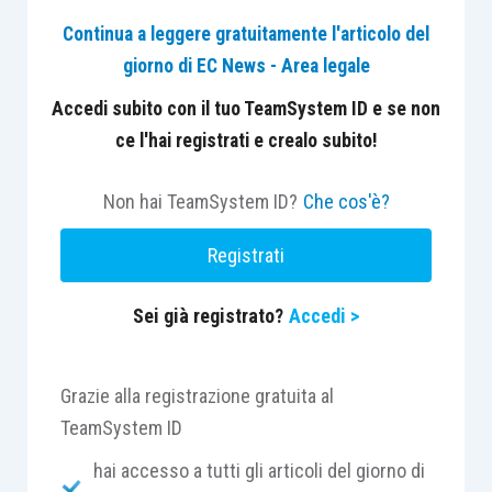
affrontati nell’ambito della composizione negoziata
Continua a leggere gratuitamente l'articolo del
della crisi, procedura che mantiene la sua autonomia
giorno di EC News - Area legale
rispetto alla disposta Ispezione, alla luce della
natura dell’istituto, della nomina di un Esperto terzo
Accedi subito con il tuo TeamSystem ID e se non
ed imparziale e delle misure ivi previste”.
ce l'hai registrati e crealo subito!
Riferimenti normativi:
Art. 2409 cc; art. 2396
Non hai TeamSystem ID?
Che cos'è?
quarter cc; art. 4 CCII; art. 16 CCII; art. 17 CCII; art.
Registrati
21 CCII; art. 22 CCII e art. 25 bis CCII.
Sei già registrato?
Accedi >
CASO
Grazie alla registrazione gratuita al
Con ricorso ex art. 2409 cc il Collegio Sindacale
TeamSystem ID
chiedeva l’accertamento delle denunziate
irregolarità, anche mediante ispezione giudiziale,
hai accesso a tutti gli articoli del giorno di