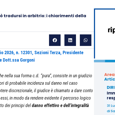
tradursi in arbitrio: i chiarimenti della
o 2026, n. 12301, Sezioni Terza, Presidente
e Dott.ssa Gorgoni
Area
he nella sua forma c.d. “pura”, consiste in un giudizio
Artic
ori di probabile incidenza sul danno nel caso
DIR
potere discrezionale, il giudice è chiamato a dare conto
Immo
 essi, in modo da rendere evidente il percorso logico
res
to dei principi del
danno effettivo e dell’integralità
31 L
di
Sa