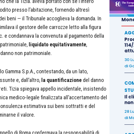
no che la Tizia. aveva portato con sé l’intero
todito presso l’abitazione, fornendo altresì
 dei beni — il Tribunale accoglieva la domanda. In
Mond
imilava il gestore delle carrozze letto alla figura
AGG
 c.c. e condannava la convenuta al pagamento della
Proc
 patrimoniale,
liquidato equitativamente
,
114/
att
l danno non patrimoniale.
30 L
di
Ga
o Gamma S.p.A., contestando, da un lato,
ssunte e, dall’altro,
la quantificazione
del danno
COM
reti. Tizia spiegava appello incidentale, insistendo
STU
Il c
ica medico-legale finalizzata all’accertamento del
non
onsulenza estimativa sui beni sottratti e del
28 L
rminarne il valore.
di
Ma
ppello di Roma confermava la responsabilità di