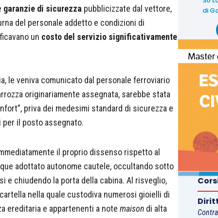
30 L
e
garanzie di sicurezza
pubblicizzate dal vettore,
di
Ga
turna del personale addetto e condizioni di
ificavano un
costo del servizio significativamente
via, le veniva comunicato dal personale ferroviario
carrozza originariamente assegnata, sarebbe stata
nfort”, priva dei medesimi standard di sicurezza e
i per il posto assegnato.
immediatamente il proprio dissenso rispetto al
nque adottato autonome cautele, occultando sotto
si e chiudendo la porta della cabina. Al risveglio,
Cors
cartella nella quale custodiva numerosi gioielli di
Diri
nza ereditaria e appartenenti a note
maison
di alta
Contra