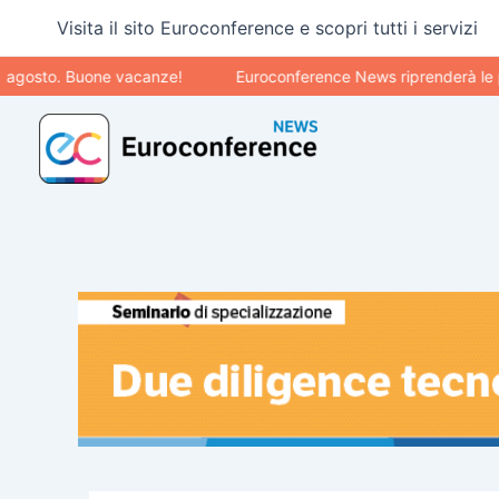
Vai
Visita il sito Euroconference e scopri tutti i servizi
al
contenuto
. Buone vacanze!
Euroconference News riprenderà le pubblicaz