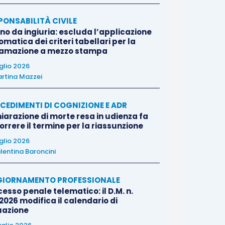
PONSABILITÀ CIVILE
no da ingiuria: escluda l’applicazione
matica dei criteri tabellari per la
famazione a mezzo stampa
uglio 2026
rtina Mazzei
CEDIMENTI DI COGNIZIONE E ADR
iarazione di morte resa in udienza fa
rrere il termine per la riassunzione
uglio 2026
lentina Baroncini
IORNAMENTO PROFESSIONALE
esso penale telematico: il D.M. n.
2026 modifica il calendario di
uazione