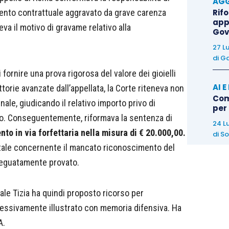
AGG
Rif
nto contrattuale aggravato da grave carenza
app
lieva il motivo di gravame relativo alla
Gov
27 L
di
Ga
 fornire una prova rigorosa del valore dei gioielli
AI 
ttorie avanzate dall’appellata, la Corte riteneva non
Come
nale, giudicando il relativo importo privo di
per
tro. Conseguentemente, riformava la sentenza di
24 L
nto in via forfettaria nella misura di € 20.000,00.
di
So
entale concernente il mancato riconoscimento del
deguatamente provato.
iale Tizia ha quindi proposto ricorso per
cessivamente illustrato con memoria difensiva. Ha
A.