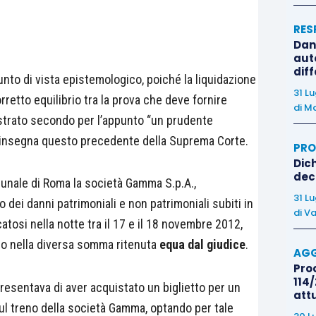
RES
Dan
auto
dif
to di vista epistemologico, poiché la liquidazione
31 L
rretto equilibrio tra la prova che deve fornire
di
Ma
gistrato secondo per l’appunto “un prudente
 insegna questo precedente della Suprema Corte.
PRO
Dich
deco
ibunale di Roma la società Gamma S.p.A.,
31 L
dei danni patrimoniali e non patrimoniali subiti in
di
Va
atosi nella notte tra il 17 e il 18 novembre 2012,
ro nella diversa somma ritenuta
equa dal giudice
.
AGG
Proc
114/
resentava di aver acquistato un biglietto per un
att
sul treno della società Gamma, optando per tale