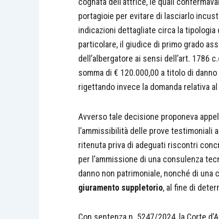
cognata dell’attrice, le quali confermava
portagioie per evitare di lasciarlo incus
indicazioni dettagliate circa la tipologia
particolare, il giudice di primo grado ass
dell’albergatore ai sensi dell’art. 1786
somma di € 120.000,00 a titolo di danno
rigettando invece la domanda relativa a
Avverso tale decisione proponeva appell
l’ammissibilità delle prove testimoniali a
ritenuta priva di adeguati riscontri conc
per l’ammissione di una consulenza tecn
danno non patrimoniale, nonché di una c
giuramento suppletorio
, al fine di dete
Con sentenza n. 5247/2024, la Corte d’A