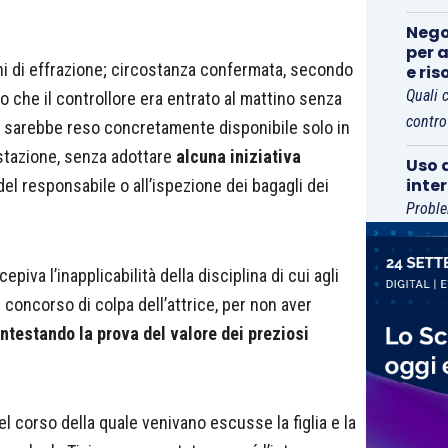
Nego
per a
gni di effrazione; circostanza confermata, secondo
e ris
Quali 
o che il controllore era entrato al mattino senza
contro
 si sarebbe reso concretamente disponibile solo in
a stazione, senza adottare
alcuna iniziativa
Uso d
inte
 del responsabile o all’ispezione dei bagagli dei
Proble
piva l’inapplicabilità della disciplina di cui agli
l concorso di colpa dell’attrice, per non aver
ntestando la prova del valore dei preziosi
nel corso della quale venivano escusse la figlia e la