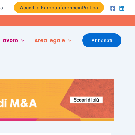
ta
Accedi a EuroconferenceinPratica
 lavoro
Area legale
Abbonati