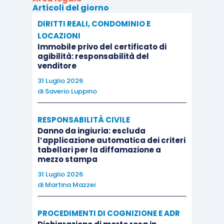
Articoli del giorno
effettivamente pagato e quello che l’immobile
avrebbe avuto tenendo conto dei vizi e delle
DIRITTI REALI, CONDOMINIO E
LOCAZIONI
carenze riscontrate. Applicando rivalutazione
Immobile privo del certificato di
monetaria e interessi, il giudice condannava la
agibilità: responsabilità del
società venditrice al pagamento di oltre 86 mila
venditore
euro a titolo risarcitorio, oltre agli ulteriori
31 Luglio 2026
di
Saverio Luppino
accessori di legge.
RESPONSABILITÀ CIVILE
La società Gamma proponeva appello
Danno da ingiuria: escluda
contestando sia la decisione non definitiva sia
l’applicazione automatica dei criteri
tabellari per la diffamazione a
quella conclusiva del giudizio. In particolare,
mezzo stampa
sosteneva che il Tribunale avesse fatto un
uso
31 Luglio 2026
improprio
della consulenza tecnica d’ufficio,
di
Martina Mazzei
utilizzandola per colmare
lacune probatorie
che
avrebbero dovuto gravare sull’attore. La società
PROCEDIMENTI DI COGNIZIONE E ADR