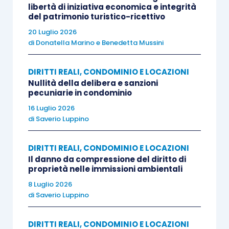
libertà di iniziativa economica e integrità
del patrimonio turistico-ricettivo
Nel corso del giudizio di primo grado, il Tribunale
20 Luglio 2026
di Massa respingeva le eccezioni di prescrizione
di
Donatella Marino
e
Benedetta Mussini
e decadenza sollevate dalla società venditrice.
Pur rilevando che la domanda di risoluzione del
DIRITTI REALI, CONDOMINIO E LOCAZIONI
contratto non era stata successivamente
Nullità della delibera e sanzioni
riproposta dall’attore e doveva quindi
pecuniarie in condominio
considerarsi rinunciata, il giudice disponeva una
16 Luglio 2026
di
Saverio Luppino
consulenza tecnica d’ufficio al fine di verificare lo
stato dell’immobile e l’effettiva presenza dei
DIRITTI REALI, CONDOMINIO E LOCAZIONI
difetti denunciati.
Il danno da compressione del diritto di
proprietà nelle immissioni ambientali
Il consulente accertava infatti numerose criticità
8 Luglio 2026
di
Saverio Luppino
dell’edificio, tra cui fenomeni di degrado nelle
opere murarie, problemi di impermeabilizzazione,
DIRITTI REALI, CONDOMINIO E LOCAZIONI
difetti nelle finiture esterne, irregolarità nelle