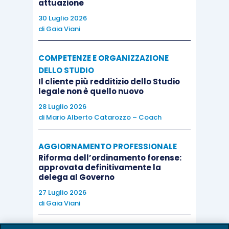
relativa all’esistenza di un accordo transattivo.
attuazione
Dall’esame degli atti processuali non risultava
30 Luglio 2026
di
Gaia Viani
alcun elemento idoneo a dimostrare la
conclusione di una transazione, mentre
COMPETENZE E ORGANIZZAZIONE
l’acquirente aveva costantemente mantenuto
DELLO STUDIO
ferme le proprie richieste risarcitorie nel corso
Il cliente più redditizio dello Studio
dell’intero giudizio.
legale non è quello nuovo
28 Luglio 2026
di
Mario Alberto Catarozzo – Coach
Soccombente anche in secondo grado
la società
Gamma S.r.l., proponeva ricorso per Cassazione
AGGIORNAMENTO PROFESSIONALE
sulla base di tre motivi. Resisteva con
Riforma dell’ordinamento forense:
controricorso Tizio. Entrambe le parti
approvata definitivamente la
delega al Governo
depositavano memorie.
27 Luglio 2026
di
Gaia Viani
SOLUZIONE