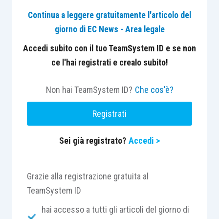
danni subiti dall’acquirente medesimo e, dunque,
Continua a leggere gratuitamente l'articolo del
non solo a quelli relativi alle spese necessarie per
giorno di EC News - Area legale
l’eliminazione dei vizi accertati, ma anche a quelli
inerenti alla mancata o parziale utilizzazione della
Accedi subito con il tuo TeamSystem ID e se non
cosa, o al lucro cessante per la mancata rivendita
ce l'hai registrati e crealo subito!
del bene; ne discende che tale azione si rende
ammissibile in alternativa, ovvero cumulativamente,
Non hai TeamSystem ID?
Che cos'è?
rispetto alle azioni di adempimento in forma
Registrati
specifica del contratto, di riduzione del prezzo o di
risoluzione del contratto medesimo
!
.
Sei già registrato?
Accedi >
CASO
Grazie alla registrazione gratuita al
La decisione assume particolare interesse
TeamSystem ID
perché ribadisce l’ampiezza dei poteri del giudice
hai accesso a tutti gli articoli del giorno di
nell’utilizzo della consulenza tecnica d’ufficio