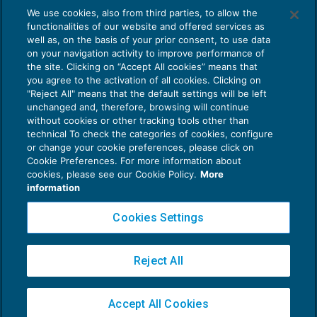
AI E DIGITALIZZAZIONE DELLO STUDIO
We use cookies, also from third parties, to allow the
La Corte di Cassazione rigettava il ricorso,
Come evitare le allucinazioni dell’AI:
functionalities of our website and offered services as
guida per l’avvocato
condannava parte ricorrente al pagamento delle
well as, on the basis of your prior consent, to use data
on your navigation activity to improve performance of
24 Luglio 2026
spese del giudizio di legittimità, inoltre ai sensi
the site. Clicking on “Accept All cookies” means that
di
Sofia Savoia
dell’art. 13 comma 1-quater del d.P.R. n. 115 del
you agree to the activation of all cookies. Clicking on
"Reject All" means that the default settings will be left
2002, dava atto della sussistenza dei presupposti
unchanged and, therefore, browsing will continue
without cookies or other tracking tools other than
processuali per il versamento, ad opera di parte
technical To check the categories of cookies, configure
ricorrente, dell’ulteriore importo a titolo di
or change your cookie preferences, please click on
Cookie Preferences. For more information about
contributo unificato a norma del comma 1-
bis
del
Privacy Policy
cookies, please see our Cookie Policy.
More
citato art. 13, se dovuto.
Cookie Policy
information
Euroconference NEWS è una testata registrata al Tribunale di Milano Reg. n. 8556/2026
Cookies Settings
QUESTIONI
Direttore responsabile Sandro Cerato
Copyright 2016 ©
Gruppo Euroconference S.p.A.
v2.32.4
Reject All
Piazza Luigi Einaudi, 10N01 - 20124 Milano - info@ecnews.it
Con il primo motivo di ricorso, la società
Capitale Sociale € 300.000,00 i.v. C.F. P.IVA Iscrizione Registro Imprese di Milano
ricorrente ha lamentato la violazione e falsa
Accept All Cookies
02776120236
applicazione ai sensi dell’art. 360, comma 1, n. 3,