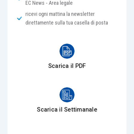
EC News - Area legale
quando siano necessari accertamenti
ricevi ogni mattina la newsletter
specialistici e conferma che il
difetto di
direttamente sulla tua casella di posta
agibilità
, ove collegato a carenze costruttive o
urbanistiche imputabili al venditore, può incidere
in modo significativo sul valore economico
dell’immobile, dando luogo a un
risarcimento
parametrato al concreto
deprezzamento del
Scarica il PDF
bene.
La vicenda trae origine dall’acquisto, avvenuto nel
marzo 2007, di un immobile ad uso abitativo
situato nel comune di Licciana Nardi da parte di
Scarica il Settimanale
Tizio. A distanza di circa due anni dal rogito,
l’acquirente riceveva dal Comune la
comunicazione di
annullamento dei certificati di