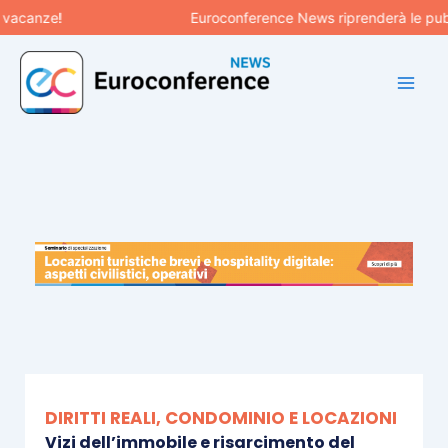
Vai
anze!
Euroconference News riprenderà le pubblica
al
contenuto
DIRITTI REALI, CONDOMINIO E LOCAZIONI
Vizi dell’immobile e risarcimento del