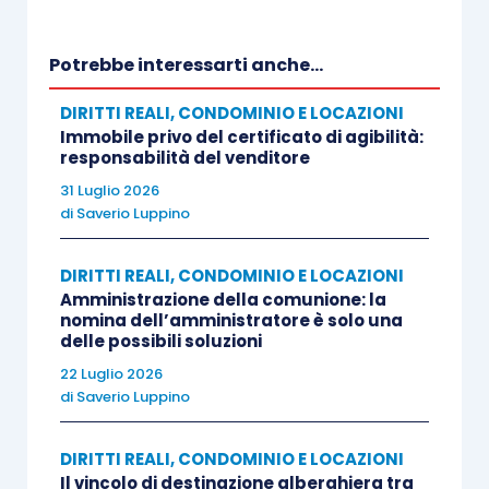
abitabilità e agibilità
dell’edificio.
Potrebbe interessarti anche...
Secondo quanto emerso nel corso del giudizio, il
DIRITTI REALI, CONDOMINIO E LOCAZIONI
provvedimento amministrativo era collegato alla
Immobile privo del certificato di agibilità:
mancata realizzazione di alcune opere di
responsabilità del venditore
urbanizzazione primaria previste dalla
31 Luglio 2026
convenzione urbanistica stipulata tra la società
di
Saverio Luppino
costruttrice Gamma S.r.l. e l’ente locale, nonché
all’incompleto adempimento di ulteriori opere
DIRITTI REALI, CONDOMINIO E LOCAZIONI
Amministrazione della comunione: la
previste dal capitolato dei lavori. L’acquirente
nomina dell’amministratore è solo una
sosteneva quindi che l’immobile fosse affetto sia
delle possibili soluzioni
da carenze costruttive sia da un difetto delle
22 Luglio 2026
di
Saverio Luppino
qualità promesse al momento della vendita,
chiedendo la risoluzione del contratto e il
DIRITTI REALI, CONDOMINIO E LOCAZIONI
risarcimento dei danni subiti.
Il vincolo di destinazione alberghiera tra