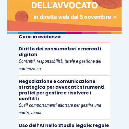
natura cosiddetta “
percipiente
“, risultando
necessaria per accertare fatti che richiedevano
specifiche competenze tecniche. L’attore, inoltre,
aveva sin dall’inizio del processo descritto
Corsi in evidenza
dettagliatamente i vizi lamentati e ne aveva
prospettato l’incidenza economica, anche
Diritto dei consumatori e mercati
digitali
mediante una consulenza tecnica di parte.
Contratti, responsabilità, tutele e gestione del
contenzioso
La Corte distrettuale ha inoltre ritenuto legittimo
Negoziazione e comunicazione
l’ampliamento degli accertamenti tecnici agli
strategica per avvocati: strumenti
aspetti urbanistici dell’immobile e alle
pratici per gestire e risolvere i
conflitti
conseguenze derivanti dall’incompleta
Quali comportamenti adottare per gestire una
realizzazione delle opere di urbanizzazione,
controversia
osservando come tali profili fossero
strettamente correlati alle domande formulate
Uso dell’AI nello Studio legale: regole