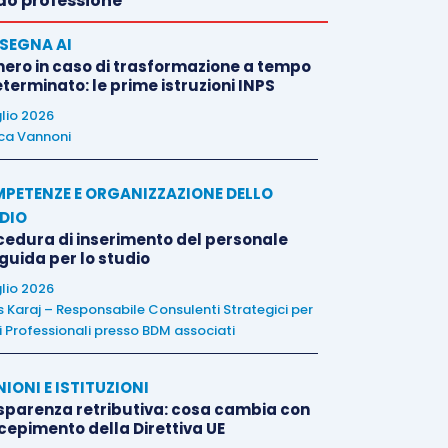
o professione
SEGNA AI
nero in caso di trasformazione a tempo
terminato: le prime istruzioni INPS
glio 2026
ca Vannoni
PETENZE E ORGANIZZAZIONE DELLO
DIO
cedura di inserimento del personale
 guida per lo studio
glio 2026
is Karaj – Responsabile Consulenti Strategici per
i Professionali presso BDM associati
NIONI E ISTITUZIONI
sparenza retributiva: cosa cambia con
ecepimento della Direttiva UE