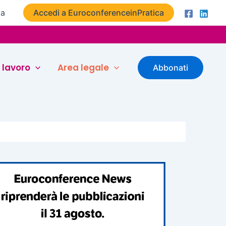
ta
Accedi a EuroconferenceinPratica
 lavoro
Area legale
Abbonati