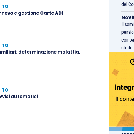
del Co
DITO
innovo e gestione Carte ADI
Novi
Il sem
pensio
con pa
DITO
strateg
amiliari: determinazione malattia,
DITO
vvisi automatici