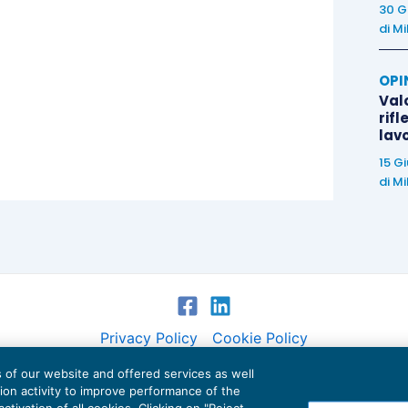
30 G
di
Mi
OPI
Valo
rifl
lav
15 G
di
Mi
Privacy Policy
Cookie Policy
es of our website and offered services as well
Euroconference NEWS è una testata registrata al Tribunale di Milano Reg. n. 8556/2026
tion activity to improve performance of the
Direttore responsabile Sandro Cerato