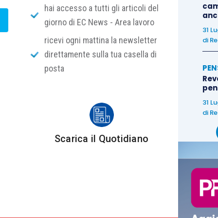
cam
hai accesso a tutti gli articoli del
anc
giorno di EC News - Area lavoro
applicabili nel 2026 per:
31 L
ricevi ogni mattina la newsletter
di
Re
direttamente sulla tua casella di
 separata (maternità/paternità, congedo parentale,
PEN
posta
era);
Rev
 e assegno di maternità dello Stato;
pens
di congedo parentale;
31 L
di
Re
conomica e l’accredito figurativo per i congedi
ne con disabilità grave.
Scarica il Quotidiano