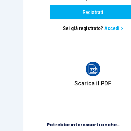
maternità/paternità.
Registrati
Inoltre, la circolare riepiloga gli importi 
Sei già registrato?
Accedi >
lavoratori iscritti alla Gestione
ANF, malattia e degenza ospedali
assegno di maternità dei Comuni
limiti di reddito per l’indennità 
importi massimi per l’indennità e
riconosciuti ai familiari di perso
Scarica il PDF
Potrebbe interessarti anche...