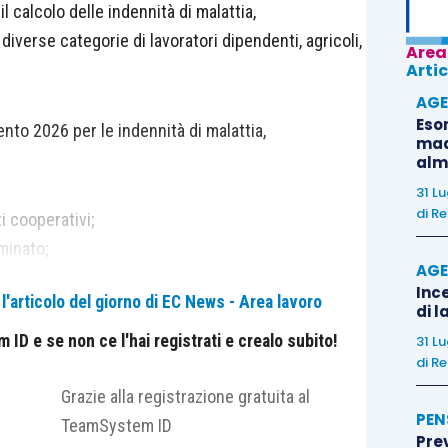
il calcolo delle indennità di malattia,
diverse categorie di lavoratori dipendenti, agricoli,
Area
Artic
AGE
Eso
mento 2026 per le indennità di malattia,
madr
alm
31 L
di
Re
ti cooperativi;
minato;
AGE
li coloni;
Ince
'articolo del giorno di EC News - Area lavoro
tti ai servizi domestici e familiari, in relazione alle
di l
ernità;
ID e se non ce l'hai registrati e crealo subito!
31 L
di
Re
mmercianti, coltivatori diretti, coloni, mezzadri,
ali, pescatori autonomi della piccola pesca
Grazie alla registrazione gratuita al
PEN
n relazione alle sole prestazioni di
TeamSystem ID
?
Pre