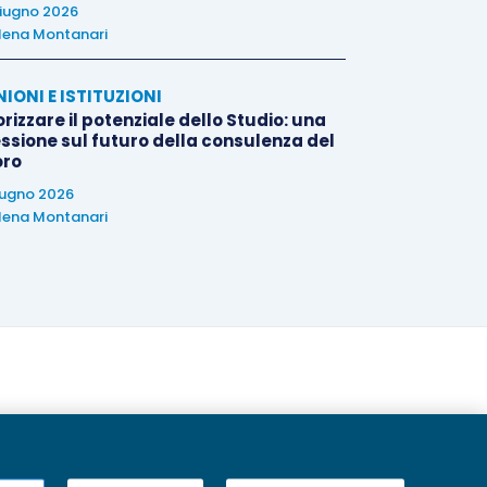
iugno 2026
lena Montanari
NIONI E ISTITUZIONI
rizzare il potenziale dello Studio: una
essione sul futuro della consulenza del
oro
iugno 2026
lena Montanari