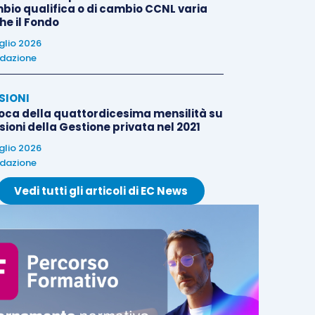
bio qualifica o di cambio CCNL varia
he il Fondo
uglio 2026
dazione
SIONI
oca della quattordicesima mensilità su
ioni della Gestione privata nel 2021
uglio 2026
dazione
Vedi tutti gli articoli di EC News