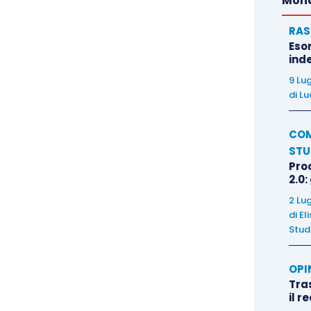
Mond
RAS
Eso
inde
9 Lu
di
Lu
COM
STU
Pro
2.0:
2 Lu
di
El
Stud
OPI
Tra
il r