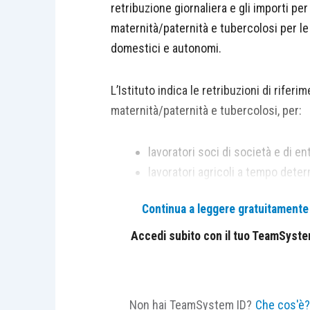
retribuzione giornaliera e gli importi per 
maternità/paternità e tubercolosi per le 
domestici e autonomi.
L’Istituto indica le retribuzioni di riferi
maternità/paternità e tubercolosi, per:
lavoratori soci di società e di en
lavoratori agricoli a tempo deter
compartecipanti familiari e picco
Continua a leggere gratuitamente l
lavoratori italiani e stranieri adde
sole prestazioni di maternità/pat
Accedi subito con il tuo TeamSystem 
lavoratori autonomi: artigiani, co
imprenditori agricoli profession
marittima e delle acque interne, i
Non hai TeamSystem ID?
Che cos'è