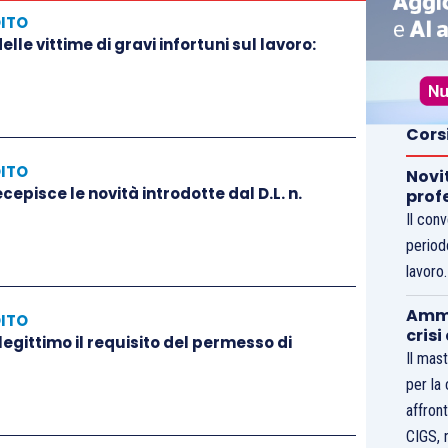
DITO
lle vittime di gravi infortuni sul lavoro:
Cors
DITO
Novi
cepisce le novità introdotte dal D.L. n.
prof
Il con
period
lavoro
Ammo
DITO
crisi
legittimo il requisito del permesso di
Il mast
per la
affront
CIGS, 