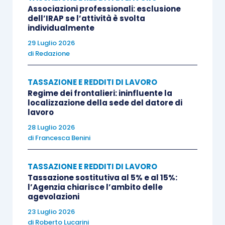
Associazioni professionali: esclusione
dell’IRAP se l’attività è svolta
L’Agenzia evidenzia tuttavia che occorre
individualmente
verificare le disposizioni contenute nella
29 Luglio 2026
Convenzione contro le doppie imposizioni
di
Redazione
stipulata tra Italia e Francia, le quali prevalgono
sulla normativa interna. In particolare, l’articolo 18
TASSAZIONE E REDDITI DI LAVORO
Regime dei frontalieri: ininfluente la
del Trattato distingue tra pensioni derivanti da
localizzazione della sede del datore di
attività lavorative private e pensioni corrisposte
lavoro
in applicazione della legislazione sulla sicurezza
28 Luglio 2026
di
Francesca Benini
sociale. Le prime sono generalmente imponibili
nello Stato di residenza del percettore, mentre le
TASSAZIONE E REDDITI DI LAVORO
seconde possono essere assoggettate a
Tassazione sostitutiva al 5% e al 15%:
imposizione concorrente sia nello Stato della
l’Agenzia chiarisce l’ambito delle
agevolazioni
fonte sia nello Stato di residenza.
23 Luglio 2026
di
Roberto Lucarini