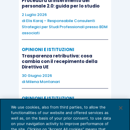
Procedura di inserimento del
personale 2.0: guida per lo studio
2 Luglio 2026
di
Elis Karaj – Responsabile Consulenti
Strategici per Studi Professionali presso BDM
associati
OPINIONI E ISTITUZIONI
Trasparenza retributiva: cosa
cambia con il recepimento della
Direttiva UE
30 Giugno 2026
di
Milena Montanari
OPINIONI E ISTITUZIONI
Valorizzare il potenziale dello Studio:
We use cookies, also from third parties, to allow the
una riflessione sul futuro della
functionalities of our website and offered services as
consulenza del lavoro
well as, on the basis of your prior consent, to use data
on your navigation activity to improve performance of
15 Giugno 2026
the site. Clicking on “Accept All cookies” means that