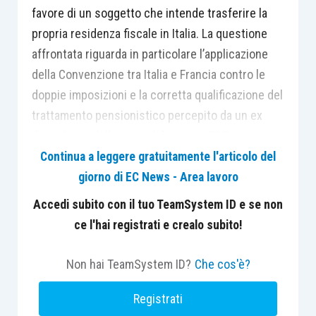
favore di un soggetto che intende trasferire la
propria residenza fiscale in Italia. La questione
affrontata riguarda in particolare l’applicazione
della Convenzione tra Italia e Francia contro le
doppie imposizioni e la corretta qualificazione del
trattamento pensionistico percepito da un ex
dipendente della società francese EDF.
Continua a leggere gratuitamente l'articolo del
giorno di EC News - Area lavoro
L’istante, residente in Francia al momento della
presentazione dell’interpello, ha rappresentato
Accedi subito con il tuo TeamSystem ID e se non
l’intenzione di trasferire la propria residenza
ce l'hai registrati e crealo subito!
fiscale in Italia e di percepire una pensione
corrisposta dalla Caisse Nationale des Industries
Non hai TeamSystem ID?
Che cos'è?
Electriques et Gazières (CNIEG), ente
Registrati
previdenziale che gestisce il regime