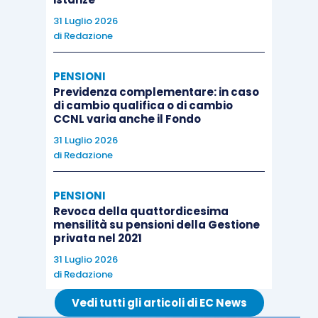
dell’Italia quale Stato di residenza, del credito
31 Luglio 2026
d’imposta per le imposte assolte all’estero
di
Redazione
secondo le modalità previste dall’articolo 165 del
TUIR e dall’articolo 24 della Convenzione italo-
PENSIONI
Previdenza complementare: in caso
francese contro le doppie imposizioni.
di cambio qualifica o di cambio
CCNL varia anche il Fondo
31 Luglio 2026
di
Redazione
PENSIONI
Revoca della quattordicesima
mensilità su pensioni della Gestione
privata nel 2021
31 Luglio 2026
di
Redazione
Vedi tutti gli articoli di EC News