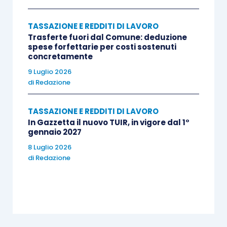
A tale riguardo, la risposta ricorda che le
amministrazioni fiscali italiana e francese,
TASSAZIONE E REDDITI DI LAVORO
mediante un accordo amichevole formalizzato nel
Trasferte fuori dal Comune: deduzione
spese forfettarie per costi sostenuti
dicembre 2000, hanno individuato le prestazioni
concretamente
pensionistiche da considerare rientranti nei
9 Luglio 2026
regimi di sicurezza sociale dei due Paesi. Tra
di
Redazione
queste figurano espressamente anche le
pensioni erogate dalla CNIEG al personale delle
TASSAZIONE E REDDITI DI LAVORO
industrie elettriche e del gas francesi. Tale
In Gazzetta il nuovo TUIR, in vigore dal 1°
gennaio 2027
qualificazione comporta l’applicazione
8 Luglio 2026
dell’articolo 18, paragrafo 2, della Convenzione e
di
Redazione
quindi la tassazione concorrente nei due Stati
contraenti.
L’Agenzia esclude che il successivo mutamento
dell’assetto proprietario di EDF possa modificare