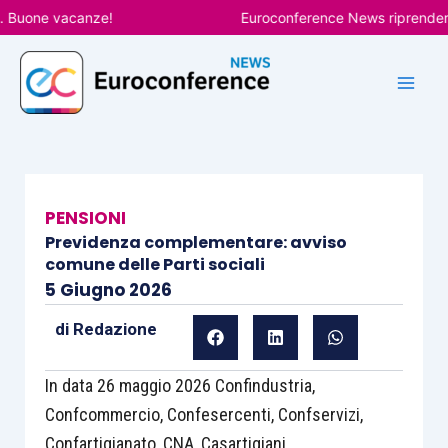
Vai
uone vacanze!
Euroconference News riprenderà le p
al
contenuto
PENSIONI
Previdenza complementare: avviso
comune delle Parti sociali
5 Giugno 2026
di
Redazione
In data 26 maggio 2026 Confindustria,
Confcommercio, Confesercenti, Confservizi,
Confartigianato, CNA, Casartigiani,