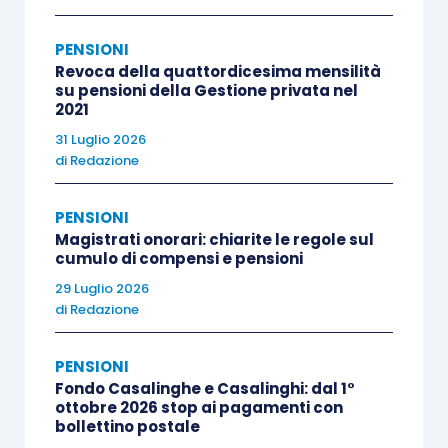
datoriale verso fondi aperti o piani individuali
PENSIONI
pensionistici rischierebbe di compromettere il
Revoca della quattordicesima mensilità
modello contrattuale costruito negli anni e di
su pensioni della Gestione privata nel
2021
alterare gli equilibri del sistema. Nel documento
si evidenzia inoltre come i fondi negoziali siano
31 Luglio 2026
di
Redazione
enti senza scopo di lucro, riservati a specifici
ambiti contrattuali, e svolgano una funzione
PENSIONI
differente rispetto agli strumenti previdenziali
Magistrati onorari: chiarite le regole sul
offerti dal mercato finanziario.
cumulo di compensi e pensioni
29 Luglio 2026
di
Redazione
Alla luce di tali considerazioni, le Parti chiedono il
rafforzamento del collegamento tra contributo
PENSIONI
datoriale e adesione alle forme pensionistiche di
Fondo Casalinghe e Casalinghi: dal 1°
natura contrattuale. In allegato all’Avviso comune
ottobre 2026 stop ai pagamenti con
bollettino postale
viene anche proposta una clausola tipo da