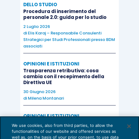
DELLO STUDIO
Procedura di inserimento del
personale 2.0: guida per lo studio
2 Luglio 2026
di
Elis Karaj – Responsabile Consulenti
Strategici per Studi Professionali presso BDM
associati
OPINIONI E ISTITUZIONI
Trasparenza retributiva: cosa
cambia con il recepimento della
Direttiva UE
30 Giugno 2026
di
Milena Montanari
OPINIONI E ISTITUZIONI
Valorizzare il potenziale dello Studio:
We use cookies, also from third parties, to allow the
una riflessione sul futuro della
functionalities of our website and offered services as
consulenza del lavoro
well as, on the basis of your prior consent, to use data