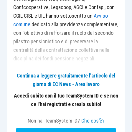
Confcooperative, Legacoop, AGCI e Confapi, con
CGIL CISL e UIL hanno sottoscritto un
Avviso
comune
dedicato alla previdenza complementare,
con l’obiettivo di rafforzare il ruolo del secondo
pilastro pensionistico e di preservare la
centralità della contrattazione collettiva nella
disciplina dei fondi pensione negoziali.
Continua a leggere gratuitamente l'articolo del
Nel documento viene attribuito un ruolo centrale
giorno di EC News - Area lavoro
alla contrattazione collettiva, considerata il
principale strumento attraverso il quale
Accedi subito con il tuo TeamSystem ID e se non
sviluppare forme di welfare contrattuale in grado
ce l'hai registrati e crealo subito!
di rispondere ai bisogni delle lavoratrici e dei
lavoratori. Le organizzazioni firmatarie
Non hai TeamSystem ID?
Che cos'è?
evidenziano come il sistema dei fondi pensione