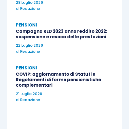
28 Luglio 2026
inserire nei contratti collettivi, nella quale si
di
Redazione
prevede che l’obbligo contributivo del datore di
lavoro sussista esclusivamente nei confronti dei
PENSIONI
lavoratori iscritti al fondo pensione negoziale
Campagna RED 2023 anno reddito 2022:
sospensione e revoca delle prestazioni
individuato dal contratto collettivo applicato.
22 Luglio 2026
di
Redazione
PENSIONI
COVIP: aggiornamento di Statuti e
Regolamenti di forme pensionistiche
complementari
21 Luglio 2026
di
Redazione