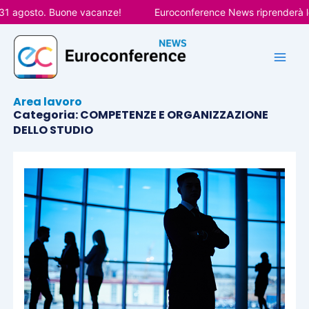
Vai
osto. Buone vacanze!
Euroconference News riprenderà le pubbl
al
contenuto
Area lavoro
Categoria: COMPETENZE E ORGANIZZAZIONE
DELLO STUDIO
Pagina
Pagina
Pagina
Pagina