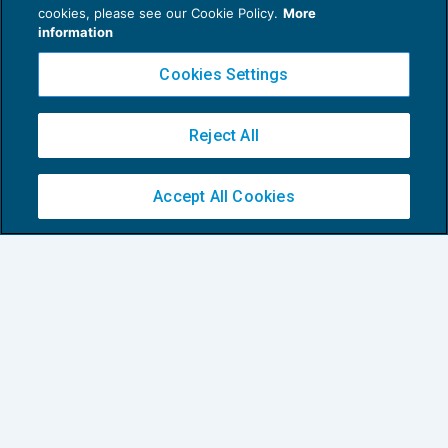
cookies, please see our Cookie Policy.
More
information
Cookies Settings
Reject All
Gestire e recuperare il tempo nello studio
professionale: l’importanza del
Accept All Cookies
timesheet
COMPETENZE E ORGANIZZAZIONE DELLO
09/01/2026
STUDIO
1
2
3
…
6