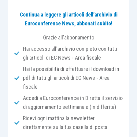
che, nel 2023, applicano la
contabilità ordinaria
,
Continua a leggere gli articoli dell’archivio di
ma avrebbero intenzione (avendone i requisiti) di
Euroconference News, abbonati subito!
adottare la contabilità semplificata
nel 2024
.
Grazie all'abbonamento
Si ricorda, infatti, che, a norma dell’
articolo 18,
Hai accesso all'archivio completo con tutti
D.P.R. 600/1973
, sono ammessi alla
contabilità
gli articoli di EC News - Area fiscale
semplificata
,
a partire dall’anno successivo
:
Hai la possibilità di effettuare il download in
pdf di tutti gli articoli di EC News - Area
le
persone fisiche
che esercitano
fiscale
imprese commerciali, ai sensi
dell’
articolo 55 Tuir
;
Accedi a Euroconference in Diretta il servizio
le
imprese
familiari
e
aziende
coniugali
;
di aggiornamento settimanale (in differita)
le
società di persone commerciali
Ricevi ogni mattina la newsletter
(società in nome collettivo e società in
direttamente sulla tua casella di posta
accomandita semplice);