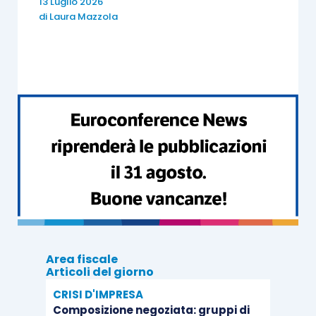
13 Luglio 2026
di
Laura Mazzola
contabilità ordinaria
.
Va, infatti, ricordato che
il superamento della
soglia dei ricavi
ha sempre effetto dall’
anno
successivo
e mai dall’anno in corso. D’altro
canto, lo stesso vale
nell’ipotesi opposta
, ossia
in caso di non superamento della soglia dei ricavi,
con la conseguente possibilità di transitare dal
regime di contabilità ordinaria al regime di
contabilità semplificata dall’
anno successivo
rispetto a quello di riferimento.
Area fiscale
Articoli del giorno
CRISI D'IMPRESA
Composizione negoziata: gruppi di