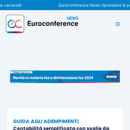
Vai
canze!
Euroconference News riprenderà le pubblic
al
contenuto
GUIDA AGLI ADEMPIMENTI
Contabilità semplificata con soglie da