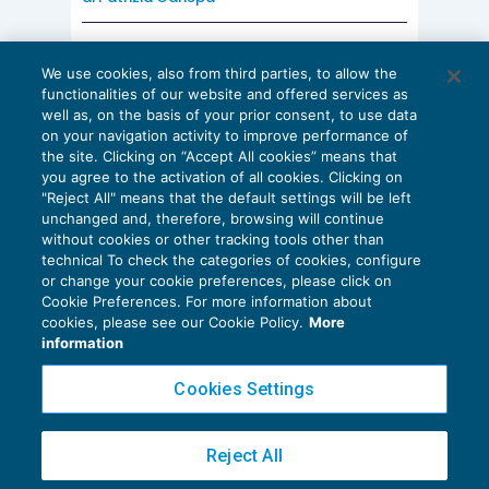
AI E DIGITALIZZAZIONE
We use cookies, also from third parties, to allow the
EU AI Act e studi professionali: le
functionalities of our website and offered services as
scadenze concrete
well as, on the basis of your prior consent, to use data
on your navigation activity to improve performance of
27 Luglio 2026
the site. Clicking on “Accept All cookies” means that
di
Diego Barberi
e
Stefano Dovier
you agree to the activation of all cookies. Clicking on
"Reject All" means that the default settings will be left
unchanged and, therefore, browsing will continue
without cookies or other tracking tools other than
technical To check the categories of cookies, configure
or change your cookie preferences, please click on
Cookie Preferences. For more information about
Privacy Policy
cookies, please see our Cookie Policy.
More
Cookie Policy
information
Euroconference NEWS è una testata registrata al Tribunale di Milano Reg. n. 8556/2026
Cookies Settings
Direttore responsabile Sandro Cerato
Copyright 2016 ©
Gruppo Euroconference S.p.A.
v2.32.4
Reject All
Piazza Luigi Einaudi, 10N01 - 20124 Milano - info@ecnews.it