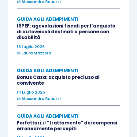
dell’attività e, quindi, risulta pari a 500.000 euro ×
di
Alessandro Bonuzzi
334/365 =
457.534,25 euro
.
GUIDA AGLI ADEMPIMENTI
IRPEF: agevolazioni fiscali per l’acquisto
Pertanto, se nel corso del 2023 l’impresa in
di autoveicoli destinati a persone con
disabilità
contabilità semplificata:
16 Luglio 2026
di
Laura Mazzola
realizza ricavi per un ammontare
non
superiore a euro 457.534,25
, potrà
GUIDA AGLI ADEMPIMENTI
adottare la contabilità semplificata e,
Bonus Casa: acquisto precluso al
convivente
quindi, applicare il regime per cassa
anche nel 2024
;
14 Luglio 2026
di
Alessandro Bonuzzi
realizza ricavi per un ammontare
superiore a euro 457.534,25
, per il 2023
GUIDA AGLI ADEMPIMENTI
resta applicabile la contabilità
Forfettari: il “trattamento” dei compensi
semplificata, nonché il regime per cassa,
erroneamente percepiti
ma
dal 2024 dovrà applicare il regime di