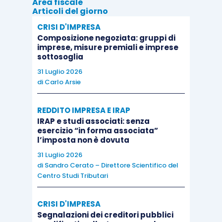
Area fiscale
all’applicazione all’Apporto del regime a realizzo
Articoli del giorno
controllato ex articolo 177, comma 2, del TUIR
».
CRISI D'IMPRESA
Composizione negoziata: gruppi di
Invero, proseguendo nella lettura
imprese, misure premiali e imprese
sottosoglia
dell’interpello, l’ufficio sembrerebbe
restringere
31 Luglio 2026
la portata dell’apertura
al fatto che «
l’Apporto
di
Carlo Arsie
della partecipazione totalitaria di Alfa avviene a
favore di una società conferitaria (Beta) di cui il
REDDITO IMPRESA E IRAP
soggetto conferente, una persona fisica non in
IRAP e studi associati: senza
esercizio “in forma associata”
regime d’impresa (i.e., l’Istante), deteneva, già
l’imposta non è dovuta
anteriormente alla sua esecuzione, la
partecipazione
31 Luglio 2026
totalitaria
.
di
Sandro Cerato – Direttore Scientifico del
Centro Studi Tributari
In tale particolare ipotesi, dunque, si ritiene
CRISI D'IMPRESA
sostanzialmente rispettato il requisito sub 1) in
Segnalazioni dei creditori pubblici
quanto l’eventuale imputazione a capitale sociale di