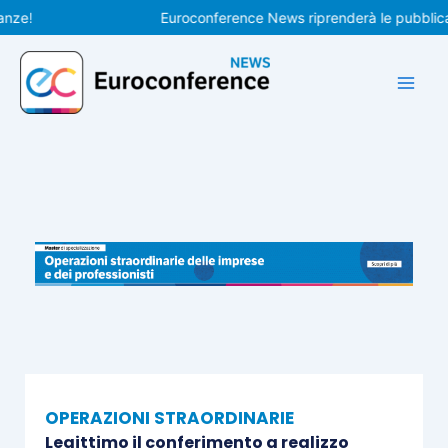
Vai
Euroconference News riprenderà le pubblicazioni
al
contenuto
OPERAZIONI STRAORDINARIE
Legittimo il conferimento a realizzo