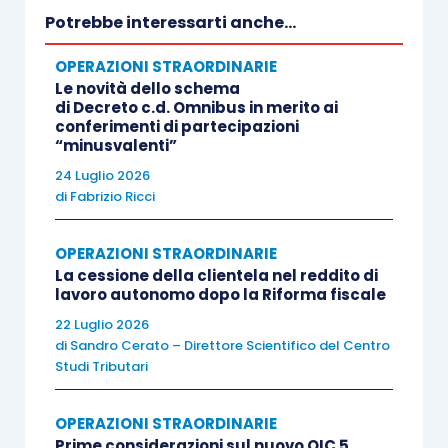
procedere a un conferimento a realizzo
Potrebbe interessarti anche...
controllato con apporto esclusivamente a
riserva e l’Agenzia non aveva sollevato obiezioni.
OPERAZIONI STRAORDINARIE
A onor del vero, si
deve rilevare come la
Le novità dello schema
di Decreto c.d. Omnibus in merito ai
questione non fosse stata sottoposta in modo
conferimenti di partecipazioni
“minusvalenti”
esplicito all’ufficio
, tuttavia si trattava di un
interpello relativo all’applicazione della norma, per
24 Luglio 2026
di
Fabrizio Ricci
cui sarebbe stato singolare che l’ufficio, ove
avesse disconosciuto la fattibilità
OPERAZIONI STRAORDINARIE
dell’operazione, non avesse sollevato alcuna
La cessione della clientela nel reddito di
obiezione.
lavoro autonomo dopo la Riforma fiscale
22 Luglio 2026
di
Sandro Cerato – Direttore Scientifico del Centro
La conferma è giunta all’inizio di quest’anno con
Studi Tributari
la
risposta a interpello n. 9/2026
.
OPERAZIONI STRAORDINARIE
L’Agenzia rileva come «
In linea di principio, …,
Prime considerazioni sul nuovo OIC 5