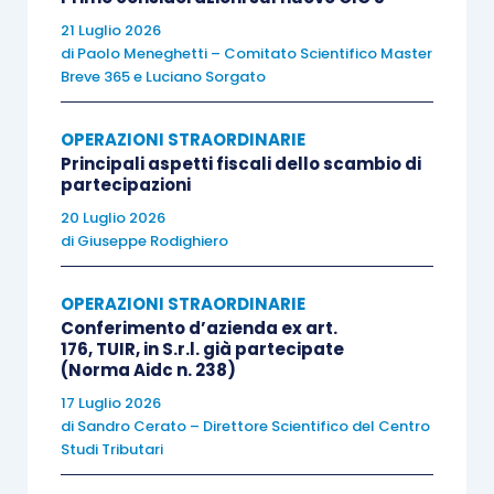
anche a seguito delle modifiche operate dal d.lgs. n.
21 Luglio 2026
di
Paolo Meneghetti – Comitato Scientifico Master
192 del 2024, la fruizione del regime fiscale di cui al
Breve 365
e
Luciano Sorgato
citato comma 2 rimane subordinata al ricorrere di
due circostanze:
OPERAZIONI STRAORDINARIE
Principali aspetti fiscali dello scambio di
partecipazioni
(1) i soggetti scambianti/conferenti devono ricevere,
a fronte dei conferimenti eseguiti, azioni o quote
20 Luglio 2026
di
Giuseppe Rodighiero
della società conferitaria;
OPERAZIONI STRAORDINARIE
(2) mediante tali conferimenti, la società conferitaria
Conferimento d’azienda ex art.
176, TUIR, in S.r.l. già partecipate
deve acquisire il controllo della società scambiata,
(Norma Aidc n. 238)
ai sensi dell’articolo 2359, primo comma, numero 1),
17 Luglio 2026
del Codice civile, ovvero incrementare la percentuale
di
Sandro Cerato – Direttore Scientifico del Centro
di controllo
».
Studi Tributari