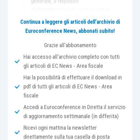
generale, il requisito
dell’attribuzione di quote o azioni
della conferitaria, l’Agenzia
Continua a leggere gli articoli dell’archivio di
ammette che tale condizione
Euroconference News, abbonati subito!
possa considerarsi
Grazie all'abbonamento
sostanzialmente rispettata
quando il conferente già detiene
Hai accesso all'archivio completo con tutti
integralmente la società
gli articoli di EC News - Area fiscale
conferitaria.
Hai la possibilità di effettuare il download in
pdf di tutti gli articoli di EC News - Area
fiscale
Accedi a Euroconference in Diretta il servizio
In un precedente intervento (“
Ammesso il realizzo
di aggiornamento settimanale (in differita)
controllato anche in assenza di perizia?
” del
9 Settembre 2024) avevamo segnalato come
Ricevi ogni mattina la newsletter
la
Riforma del regime del conferimento a
direttamente sulla tua casella di posta