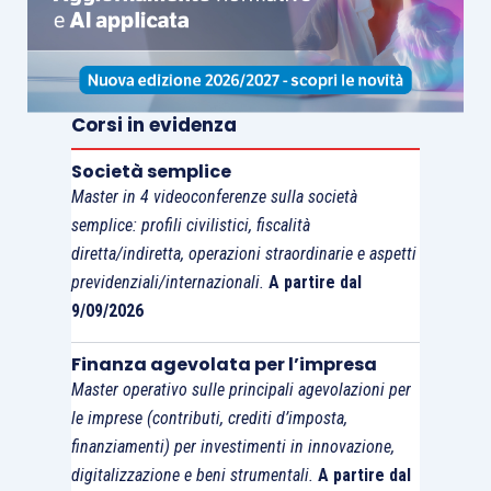
medesima caratura. Anche in questo caso non
sussiste alcun interesse dei conferenti
all’aumento del capitale.
Corsi in evidenza
Ma vi è di più. Ben potrebbe accadere che il
socio
Società semplice
intenda operare un conferimento non
Master in 4 videoconferenze sulla società
proporzionale
, assumendosi poi la responsabilità
semplice: profili civilistici, fiscalità
delle conseguenze
sotto i profili di una
diretta/indiretta, operazioni straordinarie e aspetti
possibile donazione indiretta
, ma
non anche
previdenziali/internazionali.
A partire dal
sotto il profilo del realizzo
9/09/2026
controllato
che deve intendersi come
Finanza agevolata per l’impresa
confermato. In tal senso, infatti, depone, oltre al
Master operativo sulle principali agevolazioni per
chiaro dettato normativo, anche la
risposta a
le imprese (contributi, crediti d’imposta,
interpello n. 568/2020
dove un genitore, socio
finanziamenti) per investimenti in innovazione,
assieme ai figli, opera un conferimento a realizzo
digitalizzazione e beni strumentali.
A partire dal