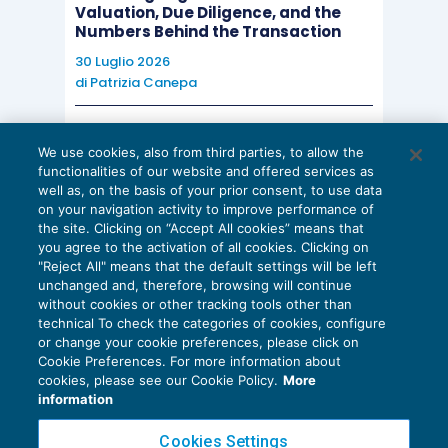
Valuation, Due Diligence, and the
Numbers Behind the Transaction
30 Luglio 2026
di
Patrizia Canepa
AI E DIGITALIZZAZIONE
We use cookies, also from third parties, to allow the
EU AI Act e studi professionali: le
functionalities of our website and offered services as
scadenze concrete
well as, on the basis of your prior consent, to use data
on your navigation activity to improve performance of
27 Luglio 2026
the site. Clicking on “Accept All cookies” means that
di
Diego Barberi
e
Stefano Dovier
you agree to the activation of all cookies. Clicking on
"Reject All" means that the default settings will be left
unchanged and, therefore, browsing will continue
without cookies or other tracking tools other than
technical To check the categories of cookies, configure
or change your cookie preferences, please click on
Cookie Preferences. For more information about
Privacy Policy
cookies, please see our Cookie Policy.
More
Cookie Policy
information
Euroconference NEWS è una testata registrata al Tribunale di Milano Reg. n. 8556/2026
Cookies Settings