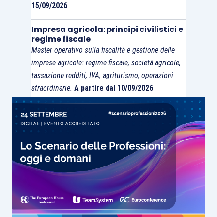
controllato incrementando il capitale
15/09/2026
esattamente di un importo pari al suo costo
Impresa agricola: principi civilistici e
fiscale, per poi procedere al livellamento
regime fiscale
dei
valori economici con un successivo
Master operativo sulla fiscalità e gestione delle
aumento di capitale sottoscritto dai soci.
imprese agricole: regime fiscale, società agricole,
tassazione redditi, IVA, agriturismo, operazioni
straordinarie.
A partire dal 10/09/2026