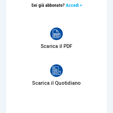
al mero “conferimento” di azioni o quote.
Sei già abbonato?
Accedi >
Nonostante a livello civilistico per conferimento
si faccia riferimento al caso in cui il socio
ottiene
una quota in cambio
, a livello fiscale manca una
puntuale definizione e lo stesso Legislatore,
Scarica il PDF
seguito a ruota dall’Agenzia delle Entrate, usa il
termine conferimento anche per riferirsi agli
apporti in trust. È fuori discussione che il
disponente non può in alcun modo divenire socio
del trust!
Scarica il Quotidiano
Un approccio estensivo era stato rilevato anche
nella
riposta a interpello n. 4/2023
dove il
contribuente aveva palesato l’intenzione di