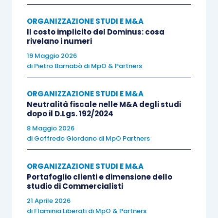
degli Esperti Contabili) statuiscono che l’attività
del dottore commercialista contemporaneamente
ORGANIZZAZIONE STUDI E M&A
socio e amministratore di una società di servizi è
Il costo implicito del Dominus: cosa
rivelano i numeri
considerata in ogni caso compatibile purché le
19 Maggio 2026
prestazioni erogate dalla società siano di natura
di
Pietro Barnabò di MpO & Partners
meramente esecutiva (attività di invio
dichiarazioni, domiciliazione, servizi per lo studio
ORGANIZZAZIONE STUDI E M&A
professionale). La
ratio
sottostante è che la
Neutralità fiscale nelle M&A degli studi
società di servizi è tollerata in quanto supporta
dopo il D.Lgs. 192/2024
logisticamente e operativamente l’attività
8 Maggio 2026
di
Goffredo Giordano di MpO Partners
professionale. La questione si complica quando
la società di servizi opera non solo a favore dello
ORGANIZZAZIONE STUDI E M&A
studio del professionista-socio, ma anche verso
Portafoglio clienti e dimensione dello
clienti terzi. In tal caso, l’attività del
studio di Commercialisti
professionista potrebbe essere ritenuta
21 Aprile 2026
di
Flaminia Liberati di MpO & Partners
incompatibile rispetto all’attività esercitata