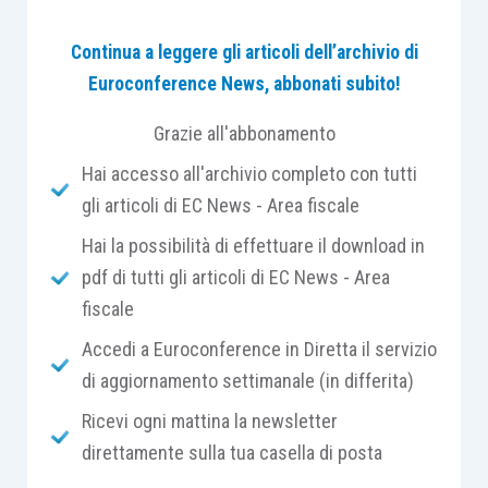
Su tale assunto, il legislatore, recependo
l’evoluzione del mercato, ha scelto di affrontare la
Continua a leggere gli articoli dell’archivio di
questione non con un divieto assoluto di
Euroconference News, abbonati subito!
partecipazione societaria, ma con un sistema di
Grazie all'abbonamento
cause di esclusione presidiate da parametri
Hai accesso all'archivio completo con tutti
quantitativi e qualitativi, che richiede un
gli articoli di EC News - Area fiscale
accertamento in concreto, caso per caso,
fondato su ciò che il professionista
Hai la possibilità di effettuare il download in
effettivamente svolge, non sulla qualifica che
pdf di tutti gli articoli di EC News - Area
formalmente riveste.
fiscale
Accedi a Euroconference in Diretta il servizio
Il tema ha assunto nuova centralità alla luce dei
di aggiornamento settimanale (in differita)
più recenti sviluppi normativi e interpretativi.
Ricevi ogni mattina la newsletter
Prima di esaminarne il contenuto, è opportuna
direttamente sulla tua casella di posta
una breve ricognizione del quadro generale. L’art.