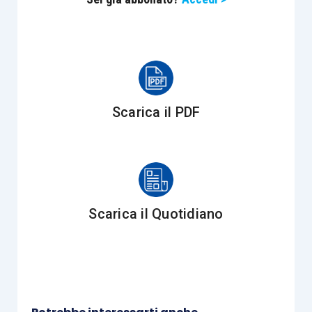
lettera
c)
, dedicata all’attività d’impresa,
costituisce la fonte di gran lunga più frequente di
incompatibilità nella pratica. Tuttavia, il secondo
comma del medesimo art. 4 individua tre cause di
esclusione, che operano come deroghe alla
Scarica il PDF
regola generale. L’incompatibilità, infatti, non
sussiste:
qualora l’attività, svolta per conto proprio,
sia diretta alla gestione patrimoniale, ad
Scarica il Quotidiano
attività di mero godimento o conservative;
in presenza di società di servizi
strumentali o ausiliari all’esercizio della
professione.
quando il professionista riveste la carica