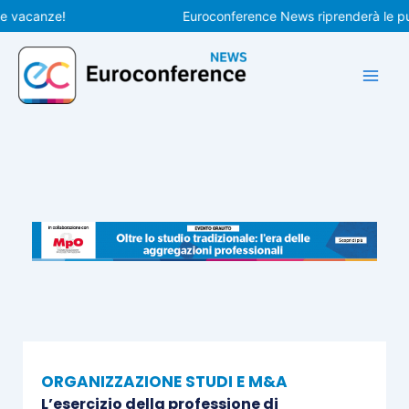
Vai
canze!
Euroconference News riprenderà le pubblic
al
contenuto
ORGANIZZAZIONE STUDI E M&A
L’esercizio della professione di