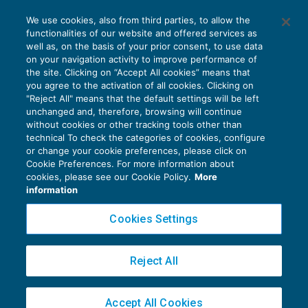
AI E DIGITALIZZAZIONE
We use cookies, also from third parties, to allow the
EU AI Act e studi professionali: le
functionalities of our website and offered services as
scadenze concrete
well as, on the basis of your prior consent, to use data
on your navigation activity to improve performance of
27 Luglio 2026
the site. Clicking on “Accept All cookies” means that
di
Diego Barberi
e
Stefano Dovier
you agree to the activation of all cookies. Clicking on
"Reject All" means that the default settings will be left
unchanged and, therefore, browsing will continue
without cookies or other tracking tools other than
technical To check the categories of cookies, configure
or change your cookie preferences, please click on
Cookie Preferences. For more information about
Privacy Policy
cookies, please see our Cookie Policy.
More
Cookie Policy
information
Euroconference NEWS è una testata registrata al Tribunale di Milano Reg. n. 8556/2026
Cookies Settings
Direttore responsabile Sandro Cerato
Copyright 2016 ©
Gruppo Euroconference S.p.A.
v2.32.4
Reject All
Piazza Luigi Einaudi, 10N01 - 20124 Milano - info@ecnews.it
Capitale Sociale € 300.000,00 i.v. C.F. P.IVA Iscrizione Registro Imprese di Milano
Accept All Cookies
02776120236