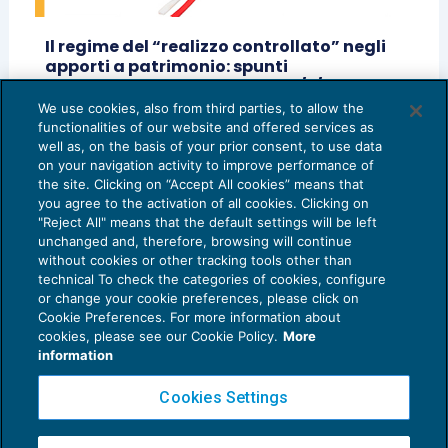
Il regime del “realizzo controllato” negli
apporti a patrimonio: spunti
dalla risposta a interpello n. 9/E/2026
We use cookies, also from third parties, to allow the
OPERAZIONI STRAORDINARIE
18/02/2026
functionalities of our website and offered services as
di
Matteo Aicardi
well as, on the basis of your prior consent, to use data
on your navigation activity to improve performance of
the site. Clicking on “Accept All cookies” means that
you agree to the activation of all cookies. Clicking on
"Reject All" means that the default settings will be left
unchanged and, therefore, browsing will continue
without cookies or other tracking tools other than
technical To check the categories of cookies, configure
or change your cookie preferences, please click on
Cookie Preferences. For more information about
Privacy Policy
cookies, please see our Cookie Policy.
More
Cookie Policy
information
Euroconference NEWS è una testata registrata al Tribunale di Milano Reg. n. 8556/2026
Cookies Settings
Direttore responsabile Sandro Cerato
Copyright 2016 ©
Gruppo Euroconference S.p.A.
v2.32.4