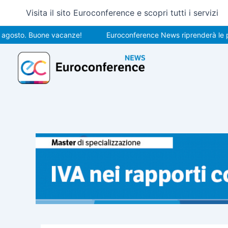
Vai
Visita il sito Euroconference e scopri tutti i servizi
al
contenuto
o. Buone vacanze!
Euroconference News riprenderà le pubblica