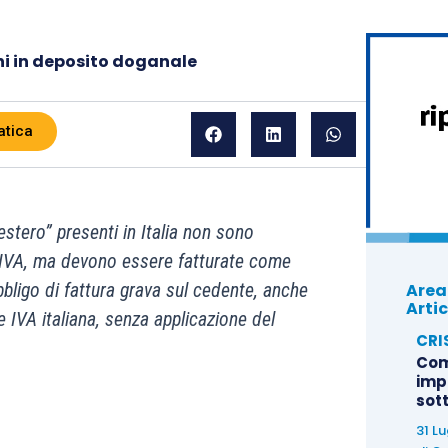
ni in deposito doganale
atica
estero” presenti in Italia non sono
ini IVA, ma devono essere fatturate come
Area
bligo di fattura grava sul cedente, anche
Artic
e IVA italiana, senza applicazione del
CRI
Com
imp
sot
31 L