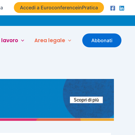
ta
Accedi a EuroconferenceinPratica
 lavoro
Area legale
Abbonati