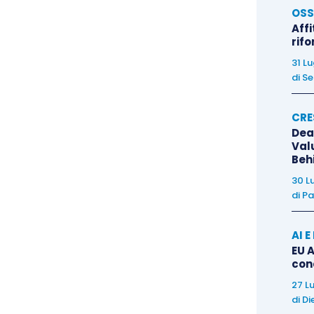
lla giurisprudenza comunitaria, per la quale i
OSS
Affi
uno Stato UE
fanno parte del territorio di tale Paese
rif
, 8 novembre 2012, causa C-165/11
); ovviamente,
31 L
ati in territori che, non facendo parte del territorio
di
Se
riali agli effetti dell’IVA (es. Livigno, Campione
no,
ex
art. 7, comma 1, lett. b), D.P.R. n. 633/1972
).
CRE
Dea
Val
perazioni in esame soddisfano il presupposto
Beh
56, par. 1, lett. c), Direttiva 2006/112/CE prevede
30 L
re vincolati al regime del deposito doganale sono
di
Pa
Legislatore nazionale
. L’opzione mira a
AI 
sendo preordinata ad assoggettare allo stesso
EU A
itari, immessi in libera pratica solo a seguito dello
con
 così dire, “
ab origine
” (
CGUE, 9 febbraio 2006,
27 L
di
Di