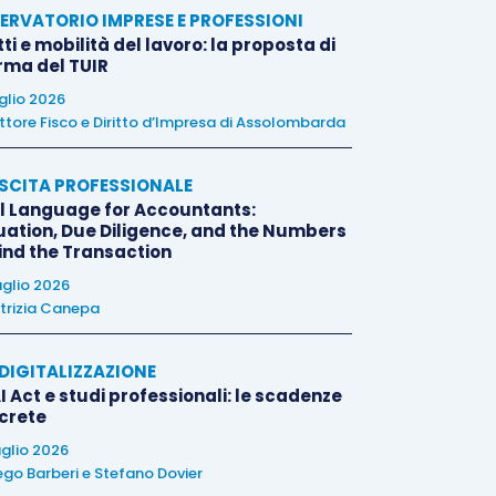
ERVATORIO IMPRESE E PROFESSIONI
tti e mobilità del lavoro: la proposta di
orma del TUIR
uglio 2026
ttore Fisco e Diritto d’Impresa di Assolombarda
SCITA PROFESSIONALE
l Language for Accountants:
uation, Due Diligence, and the Numbers
ind the Transaction
uglio 2026
trizia Canepa
E DIGITALIZZAZIONE
I Act e studi professionali: le scadenze
crete
uglio 2026
ego Barberi
e
Stefano Dovier