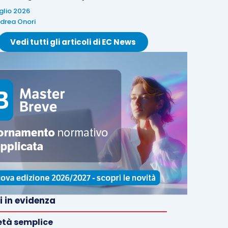
uglio 2026
drea Onori
Vedi tutti gli articoli di EC News
i in evidenza
età semplice