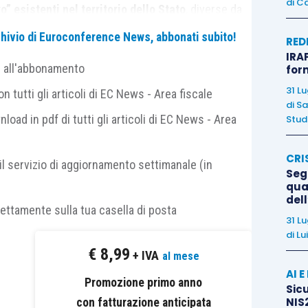
di
Ca
o” esistenti nel territorio dello Stato
, diverse da
anea importazione, il presupposto territoriale
non
archivio di Euroconference News, abbonati subito!
RED
ume dagli
artt. 7-
bis
, comma 1
, e
21, comma 6, lett.
IRAP
e all'abbonamento
for
31 L
 tutti gli articoli di EC News - Area fiscale
di
Sa
egolamento 952/2013/UE (Codice doganale
nload in pdf di tutti gli articoli di EC News - Area
Studi
CRI
il servizio di aggiornamento settimanale (in
 “esterno”
(art. 226);
Segn
qual
e
(artt. 237 ss.);
del
rettamente sulla tua casella di posta
e franche
(artt. 243 e ss.).
31 L
di
Lu
ollegate al controllo dell’operazione impongono
€
8,99
+ IVA
al mese
mma 6, lett. a), D.P.R. n. 633/1972
.
AI 
Promozione primo anno
Sicu
NIS2
con fatturazione anticipata