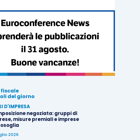
 fiscale
oli del giorno
SI D'IMPRESA
posizione negoziata: gruppi di
rese, misure premiali e imprese
tosoglia
uglio 2026