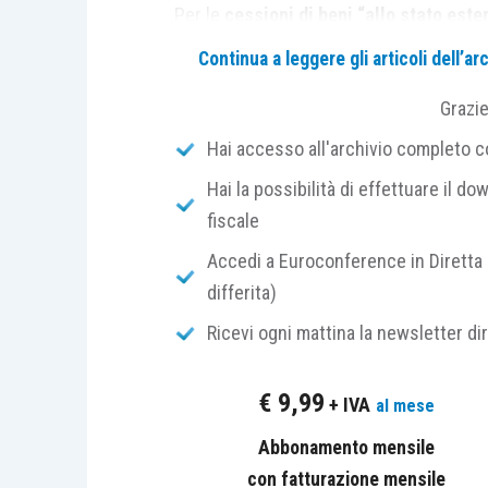
Per le
cessioni di beni “allo stato ester
quelle aventi per oggetto beni in tempor
Continua a leggere gli articoli dell’
si considera soddisfatto
, come si des
Grazi
a), D.P.R. n. 633/1972
.
Hai accesso all'archivio completo con
Si tratta delle ipotesi, previste dal R
Hai la possibilità di effettuare il dow
dell’Unione):
fiscale
Accedi a Euroconference in Diretta 
delle merci in regime di
transito
differita)
delle merci in
deposito doganal
Ricevi ogni mattina la newsletter di
di custodia delle merci nelle
zon
Per le cessioni di cui sopra, esigenze c
€
9,99
+ IVA
al mese
l’
emissione della fattura
ex
art. 21, co
Abbonamento mensile
con fatturazione mensile