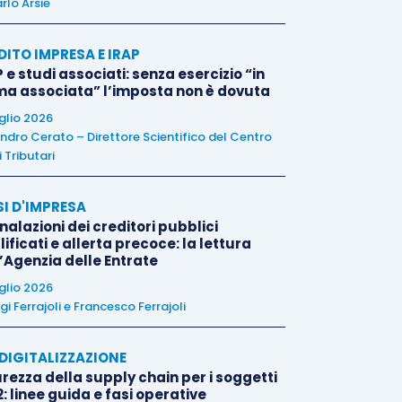
rlo Arsie
DITO IMPRESA E IRAP
 e studi associati: senza esercizio “in
ma associata” l’imposta non è dovuta
uglio 2026
ndro Cerato – Direttore Scientifico del Centro
 Tributari
SI D'IMPRESA
alazioni dei creditori pubblici
ificati e allerta precoce: la lettura
l’Agenzia delle Entrate
uglio 2026
igi Ferrajoli
e
Francesco Ferrajoli
E DIGITALIZZAZIONE
rezza della supply chain per i soggetti
: linee guida e fasi operative