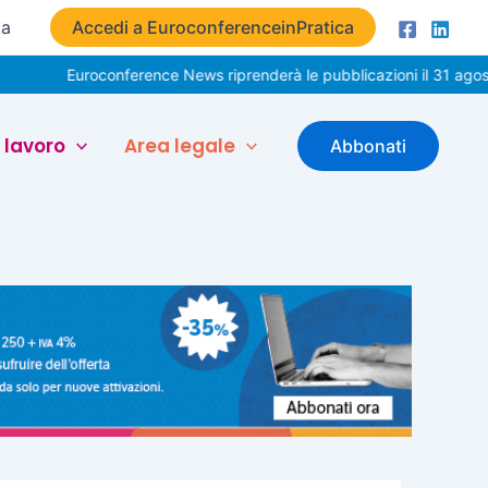
ta
Accedi a EuroconferenceinPratica
uroconference News riprenderà le pubblicazioni il 31 agosto. Buone
 lavoro
Area legale
Abbonati