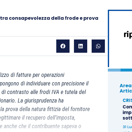
i tra consapevolezza della frode e prova
lizzo di fatture per operazioni
pongono di individuare con precisione il
Area
Artic
 di contrasto alle frodi IVA e tutela del
CRI
sionario. La giurisprudenza ha
Com
 prova della natura fittizia del fornitore
imp
legittimare il recupero dell’imposta,
sot
 anche che il contribuente sapeva o
31 L