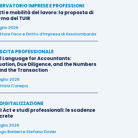
ERVATORIO IMPRESE E PROFESSIONI
tti e mobilità del lavoro: la proposta di
orma del TUIR
uglio 2026
ttore Fisco e Diritto d’Impresa di Assolombarda
SCITA PROFESSIONALE
l Language for Accountants:
uation, Due Diligence, and the Numbers
ind the Transaction
uglio 2026
trizia Canepa
E DIGITALIZZAZIONE
I Act e studi professionali: le scadenze
crete
uglio 2026
ego Barberi
e
Stefano Dovier