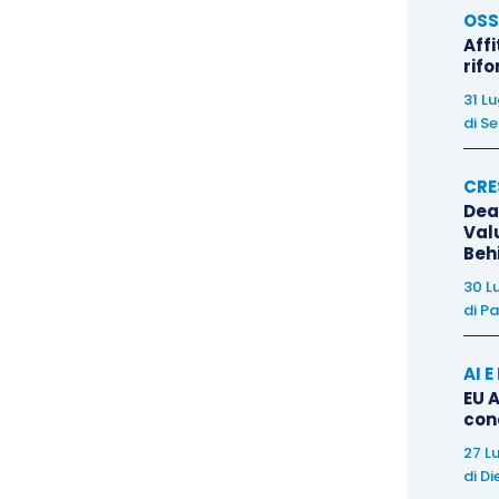
l’Amministrazione finanziaria in materia di rettifica
OSS
palmente sull’
art. 54, comma 2, D.P.R. n. 633/1972
,
Affi
rif
dichiarazioni IVA «
sulla base di presunzioni semplici,
disposizione speculare, con riferimento alle
31 L
di
Se
. 39, comma 1, lett. d), D.P.R. n. 600/1973
.
CRE
ma 7, D.P.R. n. 633/1972
, che stabilisce il principio
Dea
r operazioni inesistenti o per importi superiori a
Val
Beh
ra è comunque dovuta per l’intero ammontare dal
30 L
isponde alla logica del contrasto alle frodi: chi
di
Pa
iare della neutralità del sistema.
AI 
EU A
con
27 L
tivamente inesistente richiede all’Amministrazione
di
Di
ato e rigoroso. Il punto di partenza è