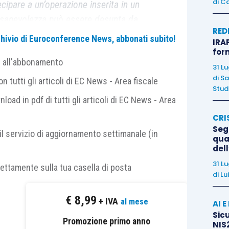
di
Ca
cipare a un’operazione inserita in un
sapevolezza può essere desunta da
RED
ndate su elementi oggettivi, gravi, precisi
archivio di Euroconference News, abbonati subito!
IRAP
la loro complessiva capacità dimostrativa
for
e all'abbonamento
versante opposto, la prova della buona
31 L
di
Sa
saurirsi nella regolarità formale della
 tutti gli articoli di EC News - Area fiscale
Studi
richiede la dimostrazione di cautele
nload in pdf di tutti gli articoli di EC News - Area
e anomalie concretamente percepibili. Il
CRI
delimitazione della diligenza esigibile
Segn
il servizio di aggiornamento settimanale (in
 non può essere trasformato in un
qual
del
 finanziaria, ma neppure può invocare la
31 L
a ignorato indici sintomatici di frode.
rettamente sulla tua casella di posta
di
Lu
€
8,99
+ IVA
al mese
AI 
Sicu
Promozione primo anno
NIS2