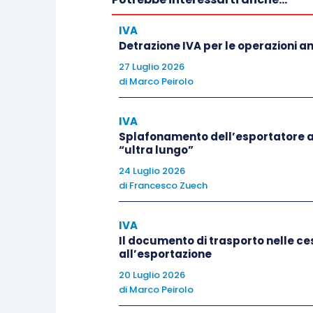
Diverso e, nella pratica attuale, assai pi
IVA
l’operazione economica ha effettivamen
Detrazione IVA per le operazioni 
servizi sono stati resi), ma i soggetti 
27 Luglio 2026
prestatore non corrispondono a quelli c
di
Marco Peirolo
soggetto interposto – comunemente deno
fittizia o priva di qualsiasi struttura op
IVA
solo fine di permettere la detrazione di 
Splafonamento dell’esportatore a
“ultra lungo”
di Cassazione ha confermato questa dis
24 Luglio 2026
20556/2024
e nella
sentenza n. 24407/
di
Francesco Zuech
conseguenze distinte sul piano dell’one
IVA
Il diritto alla detrazione IVA e i suoi li
Il documento di trasporto nelle ces
all’esportazione
20 Luglio 2026
Il diritto alla detrazione dell’IVA costi
di
Marco Peirolo
dell’Imposta sul valore aggiunto. L’
art. 