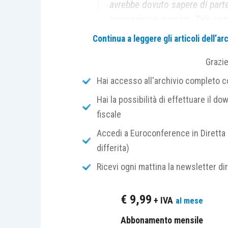
avrebbe dovuto sapere di parte
meccanismo evasivo. Tale con
presunzioni semplici, purché fo
Continua a leggere gli articoli dell’
e concordanti, da valutare nel
Grazi
e non in modo atomistico. Sul 
fede del contribuente non può e
Hai accesso all'archivio completo con
documentazione contabile, ma 
Hai la possibilità di effettuare il dow
sostanziali e proporzionate all
fiscale
tema centrale diviene, così, la 
Accedi a Euroconference in Diretta 
dall’operatore economico, che
differita)
sostituto dell’Amministrazione
neutralità dell’IVA quando abbi
Ricevi ogni mattina la newsletter di
€
9,99
+ IVA
al mese
Abbonamento mensile
Inquadramento normativo