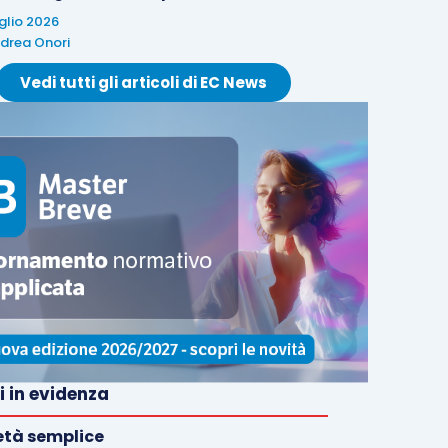
uglio 2026
drea Onori
Vedi tutti gli articoli di EC News
i in evidenza
età semplice