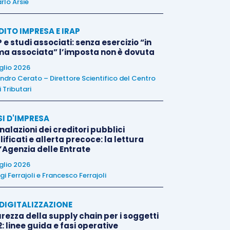
rlo Arsie
DITO IMPRESA E IRAP
 e studi associati: senza esercizio “in
ma associata” l’imposta non è dovuta
uglio 2026
ndro Cerato – Direttore Scientifico del Centro
 Tributari
SI D'IMPRESA
alazioni dei creditori pubblici
ificati e allerta precoce: la lettura
l’Agenzia delle Entrate
uglio 2026
igi Ferrajoli
e
Francesco Ferrajoli
E DIGITALIZZAZIONE
rezza della supply chain per i soggetti
: linee guida e fasi operative