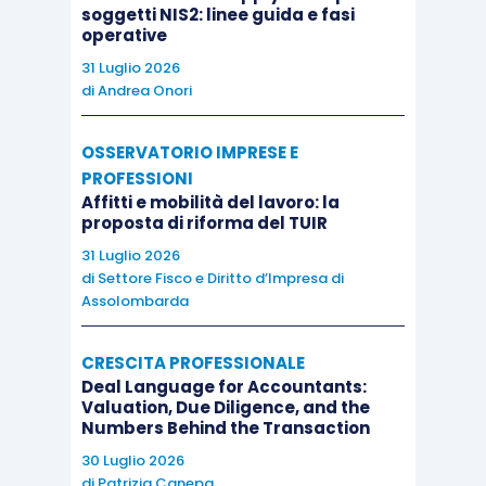
soggetti NIS2: linee guida e fasi
committente o, comunque, fino all’inservibilità o
operative
distruzione degli stampi, senza esaminare in
31 Luglio 2026
concreto la fattispecie in oggetto ed individuare
di
Andrea Onori
quale fosse il termine finale dell’operazione in
base all’originario accordo stipulato tra le parti
OSSERVATORIO IMPRESE E
per la realizzazione degli stampi, nell’ambito del
PROFESSIONI
Affitti e mobilità del lavoro: la
quale non potevano essere considerati eventuali
proposta di riforma del TUIR
ordini successivi, di volta in volta concordati.
31 Luglio 2026
di
Settore Fisco e Diritto d’Impresa di
Assolombarda
CRESCITA PROFESSIONALE
Deal Language for Accountants:
Valuation, Due Diligence, and the
Numbers Behind the Transaction
30 Luglio 2026
di
Patrizia Canepa