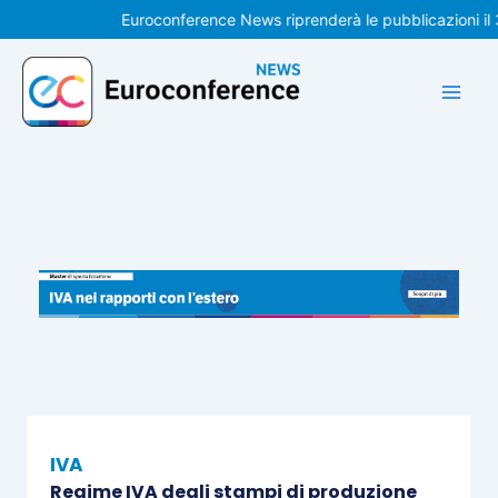
Vai
Euroconference News riprenderà le pubblicazioni il 31 a
al
contenuto
IVA
Regime IVA degli stampi di produzione