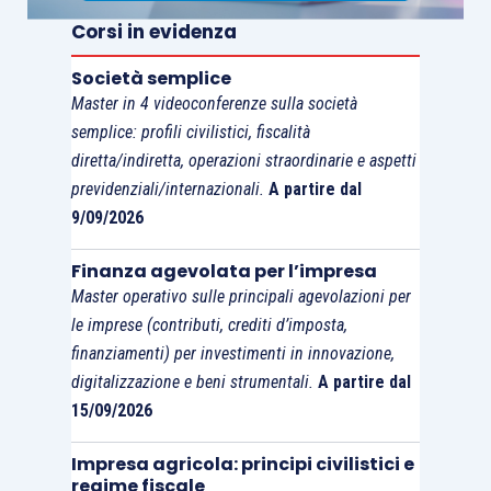
rapporto tributario insorto con l’operazione di
Corsi in evidenza
cessione dello stampo e l’emissione della relativa
fattura.
Società semplice
Master in 4 videoconferenze sulla società
semplice: profili civilistici, fiscalità
È il caso di ricordare che il corrispettivo dello
diretta/indiretta, operazioni straordinarie e aspetti
stampo,
se indicato autonomamente in fattura
,
previdenziali/internazionali.
A partire dal
espletate le formalità di registrazione, concorre
9/09/2026
alla determinazione dello
status
di esportatore
abituale, mentre assume rilevanza, ai fini della
Finanza agevolata per l’impresa
costituzione del
plafond
,
in proporzione alle
Master operativo sulle principali agevolazioni per
forniture dei beni prodotti
utilizzando lo stampo
le imprese (contributi, crediti d’imposta,
finanziamenti) per investimenti in innovazione,
stesso (
circolare n. 13-VII-15-464/1994, par.
digitalizzazione e beni strumentali.
A partire dal
B.2.3
).
15/09/2026
Le indicazioni che precedono sono state
Impresa agricola: principi civilistici e
regime fiscale
confermate, da ultimo, dall’
ordinanza n. 11502