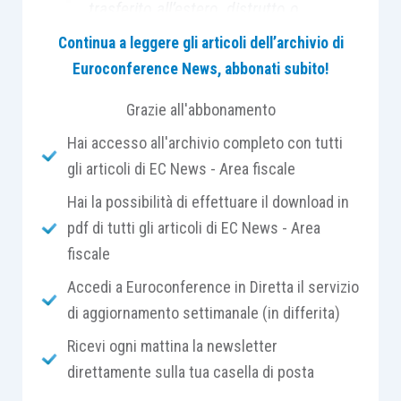
trasferito all’estero, distrutto o
divenuto inutilizzabile. La
Continua a leggere gli articoli dell’archivio di
Cassazione conferma che la
Euroconference News, abbonati subito!
verifica va fatta alla chiusura
Grazie all'abbonamento
dello specifico contratto
originario, non di eventuali
Hai accesso all'archivio completo con tutti
rapporti successivi.
gli articoli di EC News - Area fiscale
Hai la possibilità di effettuare il download in
pdf di tutti gli articoli di EC News - Area
fiscale
Nei rapporti con l’estero assumono particolare
Accedi a Euroconference in Diretta il servizio
interesse i
riflessi IVA dei contratti d’appalto
di aggiornamento settimanale (in differita)
stipulati con
operatori economici non residenti
che prevedono l’affidamento della costruzione di
Ricevi ogni mattina la newsletter
modelli, forme, stampi o altri attrezzi strumentali
direttamente sulla tua casella di posta
al procedimento di
fabbricazione del prodotto