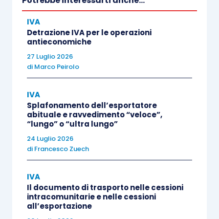
Potrebbe interessarti anche...
dei beni prodotto con lo stampo, è necessario
che:
IVA
Detrazione IVA per le operazioni
antieconomiche
tra il committente non residente e
27 Luglio 2026
l’operatore nazionale venga stipulato un
di
Marco Peirolo
unico contratto d’appalto avente ad
oggetto sia la realizzazione dello
IVA
stampo sia la fornitura dei beni
che con
Splafonamento dell’esportatore
abituale e ravvedimento “veloce”,
esso si producono;
“lungo” o “ultra lungo”
lo stampo,
a fine lavorazione
, venga
24 Luglio 2026
inviato nel Paese di destinazione
, a
di
Francesco Zuech
meno che, in conseguenza dell’ordinario
processo di produzione o per accordi
IVA
Il documento di trasporto nelle cessioni
contrattuali, sia
distrutto
o sia divenuto
intracomunitarie e nelle cessioni
ormai
inservibile
.
all’esportazione