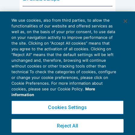
AI E DIGITALIZZAZIONE
We use cookies, also from third parties, to allow the
EU AI Act e studi professionali: le
functionalities of our website and offered services as
scadenze concrete
well as, on the basis of your prior consent, to use data
on your navigation activity to improve performance of
27 Luglio 2026
the site. Clicking on “Accept All cookies” means that
di
Diego Barberi
e
Stefano Dovier
you agree to the activation of all cookies. Clicking on
"Reject All" means that the default settings will be left
unchanged and, therefore, browsing will continue
without cookies or other tracking tools other than
technical To check the categories of cookies, configure
or change your cookie preferences, please click on
Cookie Preferences. For more information about
Privacy Policy
cookies, please see our Cookie Policy.
More
Cookie Policy
information
Euroconference NEWS è una testata registrata al Tribunale di Milano Reg. n. 8556/2026
Cookies Settings
Direttore responsabile Sandro Cerato
Copyright 2016 ©
Gruppo Euroconference S.p.A.
v2.32.4
Reject All
Piazza Luigi Einaudi, 10N01 - 20124 Milano - info@ecnews.it