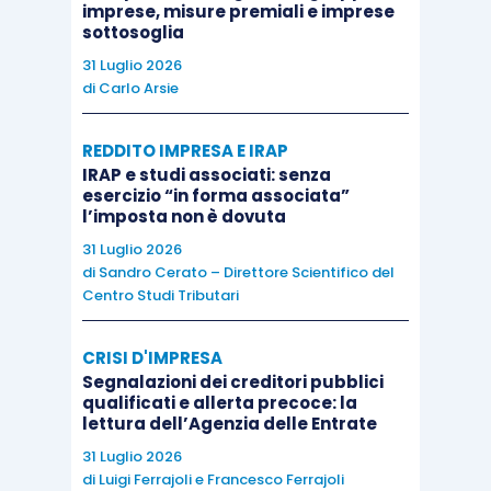
imprese, misure premiali e imprese
processo di lavorazione del prodotto finito,
sottosoglia
ovvero in esito all’esecuzione del contratto o al
31 Luglio 2026
di
Carlo Arsie
termine della durata dello stesso (qualora
fossero previste forniture periodiche od a
REDDITO IMPRESA E IRAP
consegne ripartite nel tempo), in tal caso
IRAP e studi associati: senza
ritenendo egualmente assolto il presupposto
esercizio “in forma associata”
l’imposta non è dovuta
indicato nel venir meno della stessa esistenza di
31 Luglio 2026
un autonomo bene suscettibile di
di
Sandro Cerato – Direttore Scientifico del
trasporto/spedizione.
Centro Studi Tributari
Risulta, invece, del tutto estranea alla fattispecie
CRISI D'IMPRESA
Segnalazioni dei creditori pubblici
normativa l’ipotesi in cui il committente non
qualificati e allerta precoce: la
residente, pur non avendo ricevuto lo stampo in
lettura dell’Agenzia delle Entrate
consegna nel proprio Stato, lo affidi in uso o in
31 Luglio 2026
custodia allo stesso appaltatore o a altro
di
Luigi Ferrajoli
e
Francesco Ferrajoli