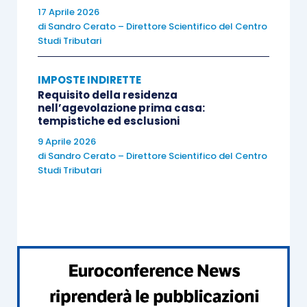
A tal fine si ricorda che l’
articolo 10, n. 8-ter,
17 Aprile 2026
D.P.R. 633/1972
prevede l’obbligo di applicazione
di
Sandro Cerato – Direttore Scientifico del Centro
Studi Tributari
dell’Iva per le cessioni poste in essere dalle
imprese che hanno
costruito o ristrutturato
IMPOSTE INDIRETTE
l’immobile, se la vendita avviene
entro cinque
Requisito della residenza
anni dall’ultimazione dei lavori
, mentre in tutti
nell’agevolazione prima casa:
tempistiche ed esclusioni
gli altri casi l’operazione è
esente
, salva l’opzione
per l’imponibilità Iva.
9 Aprile 2026
di
Sandro Cerato – Direttore Scientifico del Centro
Studi Tributari