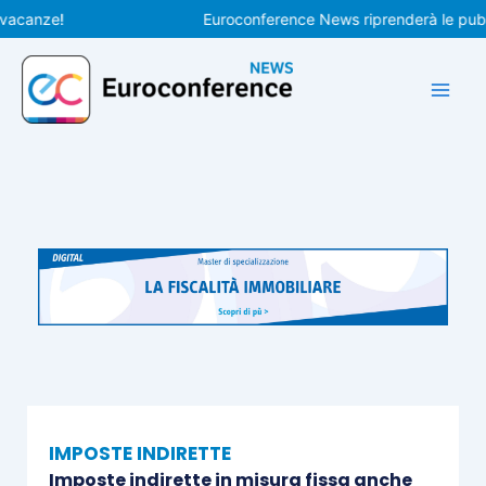
Vai
nze!
Euroconference News riprenderà le pubblicaz
al
contenuto
IMPOSTE INDIRETTE
Imposte indirette in misura fissa anche