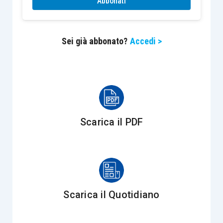
Abbonati
imprese che hanno costruito o ristrutturato
entro cinque anni dall’ultimazione dei lavori.
Sei già abbonato?
Accedi >
Se la cessione avviene in un
momento
successivo a tale termine
, il trasferimento
diviene esente da Iva salva l’opzione per
l’imponibilità, mentre in tutti gli altri casi
l’operazione è esente senza alcuna possibilità
Scarica il PDF
di opzione per l’applicazione dell’Iva.
Poiché per le
cessioni di immobili abitativi da
parte delle imprese si rende applicabile il
principio di alternatività Iva-registro
di cui
Scarica il Quotidiano
all’
articolo 40 D.P.R. 131/1986,
nello Studio del
Notariato si evidenzia correttamente che