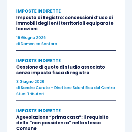
strumentali
, l’
articolo 10, n. 8-ter, D.P.R.
IMPOSTE INDIRETTE
633/1972
prevede l’applicazione delle
imposte
Imposta di Registro: concessioni d’uso di
ipotecarie e catastali
nella misura complessiva
immobili degli enti territoriali equiparate
locazioni
del 4% anche in presenza di
cessioni soggette
ad Iva
19 Giugno 2026
(per obbligo o per opzione).
di
Domenico Santoro
È quindi evidente che, per le
cessioni di immobili
IMPOSTE INDIRETTE
strumentali
, l’applicazione della norma
Cessione di quote di studio associato
senza imposta fissa di registro
agevolativa di cui all’
articolo 7 D.L. 34/2019
è in
ogni caso
conveniente
, poiché consente di
3 Giugno 2026
di
Sandro Cerato – Direttore Scientifico del Centro
“abbattere” le imposte indirette alla misura fissa
Studi Tributari
di euro 200, sia nell’
ipotesi di cessione
imponibile Iva
(per obbligo o per opzione), sia
IMPOSTE INDIRETTE
per le cessioni esenti da Iva.
Agevolazione “prima casa”: il requisito
della “non possidenza” nello stesso
Comune