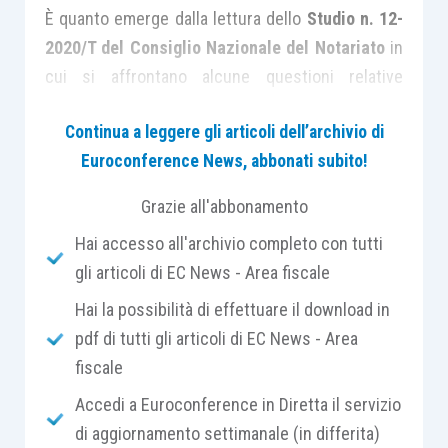
È quanto emerge dalla lettura dello
Studio n. 12-
2020/T del Consiglio Nazionale del Notariato
in
cui si affrontano alcune questioni relative
all’ambito applicativo dell’
articolo 7 D.L. 34/2019
,
Continua a leggere gli articoli dell’archivio di
in base al quale, fino al 31 dicembre 2021
, sui
Euroconference News, abbonati subito!
trasferimenti di interi fabbricati a favore di
imprese che entro i successivi dieci anni
Grazie all'abbonamento
provvedano alla demolizione e successiva
Hai accesso all'archivio completo con tutti
ricostruzione, ovvero vi eseguano interventi di
gli articoli di EC News - Area fiscale
ristrutturazione, con successiva vendita,
le
imposte di registro, ipotecarie e catastali si
Hai la possibilità di effettuare il download in
applicano nella misura fissa di euro 200
pdf di tutti gli articoli di EC News - Area
cadauna.
fiscale
Accedi a Euroconference in Diretta il servizio
Tra i diversi aspetti affrontati nel citato Studio, è
di aggiornamento settimanale (in differita)