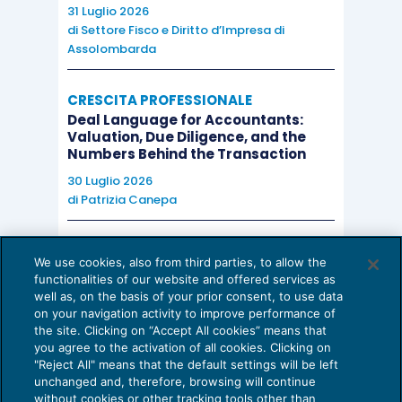
31 Luglio 2026
di
Settore Fisco e Diritto d’Impresa di
Assolombarda
CRESCITA PROFESSIONALE
Deal Language for Accountants:
Valuation, Due Diligence, and the
Numbers Behind the Transaction
30 Luglio 2026
di
Patrizia Canepa
AI E DIGITALIZZAZIONE
We use cookies, also from third parties, to allow the
EU AI Act e studi professionali: le
functionalities of our website and offered services as
scadenze concrete
well as, on the basis of your prior consent, to use data
on your navigation activity to improve performance of
27 Luglio 2026
the site. Clicking on “Accept All cookies” means that
di
Diego Barberi
e
Stefano Dovier
you agree to the activation of all cookies. Clicking on
"Reject All" means that the default settings will be left
unchanged and, therefore, browsing will continue
without cookies or other tracking tools other than