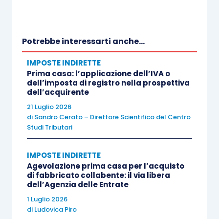
l’agevolazione prevista dall’
articolo 7 D.L.
34/2019
trova maggior favore in presenza di
operazioni esenti da Iva
, poiché in tali casi in
Potrebbe interessarti anche...
luogo dell’imposta proporzionale di registro del
IMPOSTE INDIRETTE
9% si rende applicabile l’
imposta fissa di euro
Prima casa: l’applicazione dell’IVA o
200
(così come per le imposte ipotecarie e
dell’imposta di registro nella prospettiva
dell’acquirente
catastali in misura di 50 euro ciascuna).
21 Luglio 2026
di
Sandro Cerato – Direttore Scientifico del Centro
Al contrario, l’
applicazione dell’Iva (per obbligo
Studi Tributari
o per opzione) rende neutra la norma
agevolativa
poiché, in ogni caso, le imposte
IMPOSTE INDIRETTE
Agevolazione prima casa per l’acquisto
indirette sono applicate nella
misura fissa di
di fabbricato collabente: il via libera
euro 200 cadauna.
dell’Agenzia delle Entrate
1 Luglio 2026
di
Ludovica Piro
Diversamente per le
cessioni di immobili