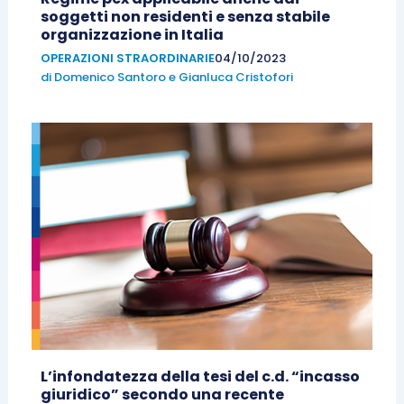
soggetti non residenti e senza stabile
organizzazione in Italia
OPERAZIONI STRAORDINARIE
04/10/2023
di
Domenico Santoro
e
Gianluca Cristofori
L’infondatezza della tesi del c.d. “incasso
giuridico” secondo una recente