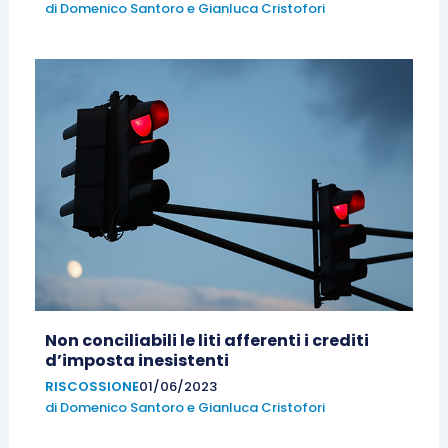
di
Domenico Santoro
e
Gianluca Cristofori
Non conciliabili le liti afferenti i crediti
d’imposta inesistenti
RISCOSSIONE
01/06/2023
di
Domenico Santoro
e
Gianluca Cristofori