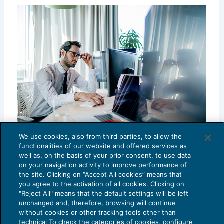
We use cookies, also from third parties, to allow the
Definizione delle liti: l’Agenzia delle
functionalities of our website and offered services as
Entrate nega lo scomputo delle sanzioni
well as, on the basis of your prior consent, to use data
on your navigation activity to improve performance of
RISCOSSIONE
30/05/2023
the site. Clicking on “Accept All cookies” means that
di
Domenico Santoro
e
Gianluca Cristofori
you agree to the activation of all cookies. Clicking on
"Reject All" means that the default settings will be left
unchanged and, therefore, browsing will continue
without cookies or other tracking tools other than
technical To check the categories of cookies, configure