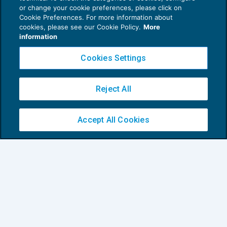
or change your cookie preferences, please click on
Cookie Preferences. For more information about
cookies, please see our Cookie Policy.
More
information
Cookies Settings
Reject All
Accept All Cookies
Un vuoto da colmare nel D.d.L. di Bilancio
2023
ISTITUTI DEFLATTIVI
12/12/2022
di
Domenico Santoro
e
Gianluca Cristofori
1
2
3