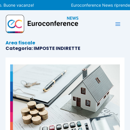
Vai
e vacanze!
Euroconference News riprenderà le pub
al
contenuto
Area fiscale
Categoria: IMPOSTE INDIRETTE
Pagina
Pagina
Pagina
Pagina