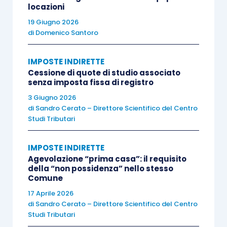
autoliquidazione nei casi di presentazione della
locazioni
richiesta di registrazione per via telematica
; è
19 Giugno 2026
di
Domenico Santoro
suppletiva l’imposta applicata successivamente se
diretta a correggere errori od omissioni dell’ufficio; è
IMPOSTE INDIRETTE
complementare l’imposta applicata in ogni altro
Cessione di quote di studio associato
caso».
senza imposta fissa di registro
3 Giugno 2026
di
Sandro Cerato – Direttore Scientifico del Centro
Ne consegue che l’
imposta principale
è sia
Studi Tributari
quella
direttamente versata
al momento della
registrazione dell’atto
(quale imposta principale
IMPOSTE INDIRETTE
contestuale o “autoliquidata”), sia quella
Agevolazione “prima casa”: il requisito
della “non possidenza” nello stesso
richiesta ad integrazione
dall’amministrazione
Comune
finanziaria con l’intento di
correggere errori od
17 Aprile 2026
omissioni
incorsi nella medesima
di
Sandro Cerato – Direttore Scientifico del Centro
autoliquidazione (quale imposta principale
Studi Tributari