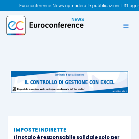
Vai
Euroconference News riprenderà le pubblicazioni il 31 agosto. 
al
contenuto
IMPOSTE INDIRETTE
Il notaio è responsabile solidale solo per