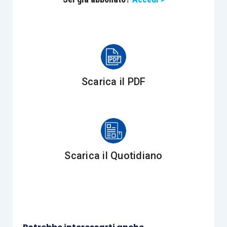
Ebbene, la Suprema Corte, rammentando le
procedure di controllo di cui agli
articoli 3-
bis
e
3-
ter
D.Lgs. 463/1997
in materia di
registrazione
degli atti
relativi a diritti su beni
immobili
, ha
evidenziato quanto previsto dai
commi 1 e 2
dell’articolo 57 D.P.R. 131/1986
.
Scarica il PDF
Se, da un lato, il
comma 1
stabilisce che il notaio
è
solidalmente obbligato
al pagamento
dell’imposta di registro con le parti dell’atto
(responsabilità che trova fondamento e ragione
Scarica il Quotidiano
pratica nel ruolo di garanzia a lui assegnato dalla
legge nel rafforzamento dei presupposti di
soddisfacimento della pretesa impositiva),
dall’altro, invece, il
comma 2
precisa che
la
responsabilità solidale del notaio
«non si