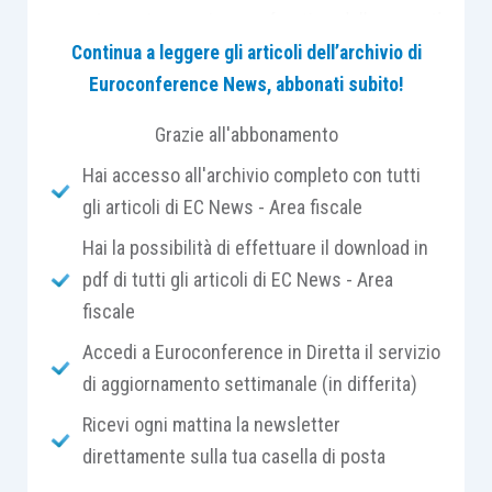
accertamento
nei confronti delle
parti
contraenti
in relazione ad un’
imposta
che ha
Continua a leggere gli articoli dell’archivio di
natura necessariamente
complementare
.
Euroconference News, abbonati subito!
Grazie all'abbonamento
È questo il principio di diritto affermato dalla
Hai accesso all'archivio completo con tutti
Corte di Cassazione
con
ordinanza n. 3456
gli articoli di EC News - Area fiscale
depositata ieri
, la quale richiama precedenti
analoghi in materia di riqualificazione dell’atto
ex
Hai la possibilità di effettuare il download in
articolo 20 D.P.R. 131/1986
(cfr.,
Cass. sent.
pdf di tutti gli articoli di EC News - Area
19.05.2008, n. 12608
;
Cass. sent. 16.01.2019, n.
fiscale
881
;
Cass. sent. 7.06.2019, n. 15450
).
Accedi a Euroconference in Diretta il servizio
di aggiornamento settimanale (in differita)
Nel caso di specie, l’Amministrazione finanziaria
Ricevi ogni mattina la newsletter
notificava ad un
notaio
apposito
avviso di
direttamente sulla tua casella di posta
liquidazione
della
maggiore imposta di registro