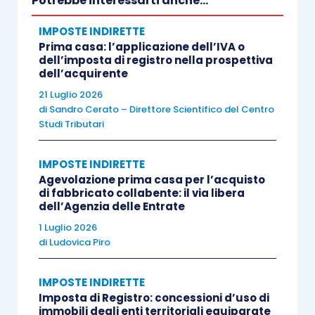
Potrebbe interessarti anche...
estende al pagamento delle imposte complementari
IMPOSTE INDIRETTE
e suppletive»
, rimanendo, pertanto, limitata alle
Prima casa: l’applicazione dell’IVA o
imposte principali
.
dell’imposta di registro nella prospettiva
dell’acquirente
21 Luglio 2026
Diventa, quindi,
essenziale definire la nozione di
di
Sandro Cerato – Direttore Scientifico del Centro
imposta principale
, l’unica tipologia di imposta
Studi Tributari
che consente di invocare la responsabilità
solidale del notaio.
IMPOSTE INDIRETTE
Agevolazione prima casa per l’acquisto
di fabbricato collabente: il via libera
Sul punto, la Corte di Cassazione ha affermato
dell’Agenzia delle Entrate
che risulta
dirimente
il disposto dell’
articolo 42
1 Luglio 2026
D.P.R. 131/1986
, secondo cui
«
è principale
di
Ludovica Piro
l’imposta applicata al momento della registrazione
IMPOSTE INDIRETTE
e quella richiesta dall’ufficio se diretta a correggere
Imposta di Registro: concessioni d’uso di
errori od omissioni effettuati in sede di
immobili degli enti territoriali equiparate