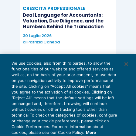
CRESCITA PROFESSIONALE
Deal Language for Accountants:
Valuation, Due Diligence, and the
Numbers Behind the Transaction
30 Luglio 2026
di
Patrizia Canepa
AI E DIGITALIZZAZIONE
We use cookies, also from third parties, to allow the
EU AI Act e studi professionali: le
functionalities of our website and offered services as
scadenze concrete
well as, on the basis of your prior consent, to use data
on your navigation activity to improve performance of
27 Luglio 2026
the site. Clicking on “Accept All cookies” means that
di
Diego Barberi
e
Stefano Dovier
you agree to the activation of all cookies. Clicking on
"Reject All" means that the default settings will be left
unchanged and, therefore, browsing will continue
without cookies or other tracking tools other than
technical To check the categories of cookies, configure
or change your cookie preferences, please click on
Cookie Preferences. For more information about
Privacy Policy
cookies, please see our Cookie Policy.
More