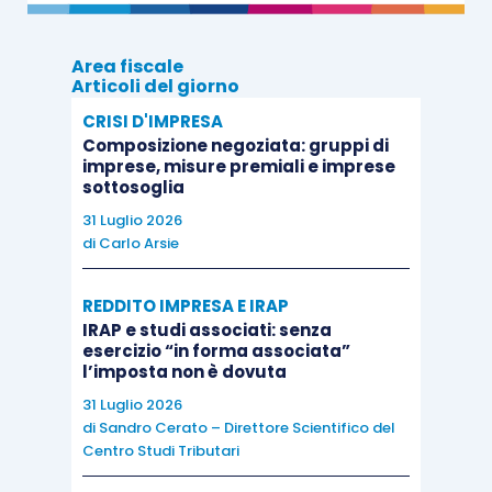
Viceversa, laddove si rendessero
necessarie
Area fiscale
Articoli del giorno
delicate valutazioni o apprezzamenti sulla
CRISI D'IMPRESA
reale portata degli atti registrati
o, comunque, si
Composizione negoziata: gruppi di
giungesse a conclusioni sorrette da
imprese, misure premiali e imprese
interpretazioni non univoche
o necessitanti una
sottosoglia
qualsiasi attività istruttoria
, l’amministrazione
31 Luglio 2026
di
Carlo Arsie
dovrà emettere
avviso di accertamento
nei
confronti delle
parti contraenti
, assumendo
REDDITO IMPRESA E IRAP
l’imposta natura necessariamente
IRAP e studi associati: senza
complementare
.
esercizio “in forma associata”
l’imposta non è dovuta
31 Luglio 2026
Sulla scorta di tali argomentazioni, i giudici di
di
Sandro Cerato – Direttore Scientifico del
legittimità hanno
accolto il ricorso proposto dal
Centro Studi Tributari
notaio
, cassato la sentenza impugnata e,