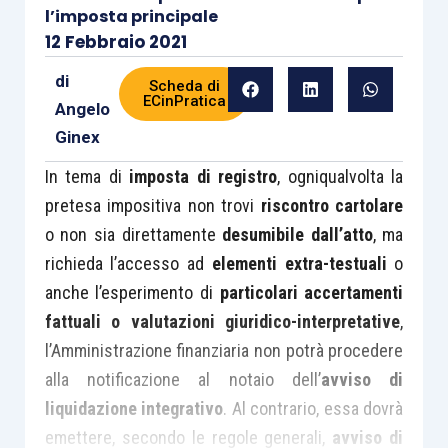
l’imposta principale
12 Febbraio 2021
di
Scheda di
ECinPratica
Angelo
Ginex
In tema di
imposta di registro
, ogniqualvolta la
pretesa impositiva non trovi
riscontro cartolare
o non sia direttamente
desumibile dall’atto
, ma
richieda l’accesso ad
elementi extra-testuali
o
anche l’esperimento di
particolari accertamenti
fattuali o valutazioni giuridico-interpretative
,
l’Amministrazione finanziaria non potrà procedere
alla notificazione al notaio dell’
avviso di
liquidazione integrativo
. Al contrario, essa dovrà
emettere, secondo le regole generali,
avviso di