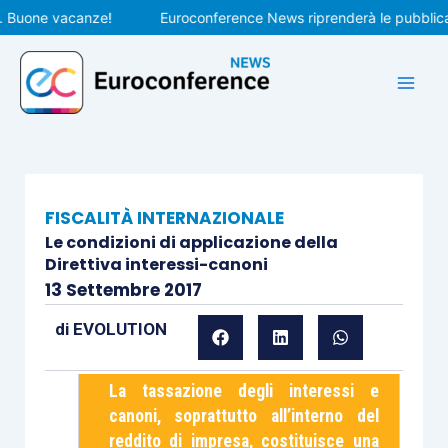
Vai
uone vacanze!
Euroconference News riprenderà le pubblicazion
al
contenuto
FISCALITÀ INTERNAZIONALE
Le condizioni di applicazione della
Direttiva interessi-canoni
13 Settembre 2017
di
EVOLUTION
La tassazione degli interessi e
canoni, soprattutto all’interno del
reddito di impresa, costituisce una