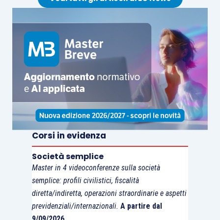
il regime ordinario di tassazione degli
interessi corrisposti nei confronti di
soggetti non residenti;
il regime ordinario di tassazione delle
royalties corrisposte nei confronti di
soggetti non residenti;
il concetto di beneficiario effettivo;
le proposte di modifica al
commentario OCSE.
Corsi in evidenza
Società semplice
Master in 4 videoconferenze sulla società
semplice: profili civilistici, fiscalità
diretta/indiretta, operazioni straordinarie e aspetti
previdenziali/internazionali.
A partire dal
9/09/2026