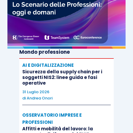
Mondo professione
AI E DIGITALIZZAZIONE
Sicurezza della supply chain per i
soggetti NIS2: linee guida e fasi
operative
31 Luglio 2026
di
Andrea Onori
OSSERVATORIO IMPRESE E
PROFESSIONI
Affitti e mobilità del lavoro: la