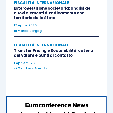
FISCALITÀ INTERNAZIONALE
Anche la stabile organizzazione
è considerata
Esterovestizione societaria: analisi dei
soggetto erogante
solo nella misura in cui gli
nuovi elementi di radicamento con il
territorio dello Stato
interessi e i canoni corrisposti siano costi
17 Aprile 2026
inerenti all’attività da essa svolta.
di
Marco Bargagli
La
stabile organizzazione
deve essere:
FISCALITÀ INTERNAZIONALE
Transfer Pricing e Sostenibilità: catena
del valore e punti di contatto
costituita da società residente nell’UE
;
1 Aprile 2026
situata in Italia
;
di
Gian Luca Nieddu
assoggettata regolarmente all’imposta
societaria,
senza fruire di regimi di
esonero
.