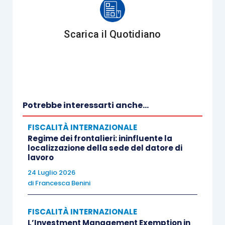
Scarica il Quotidiano
Regime fiscale del percettore dei flussi
Le
società beneficiarie
devono essere
assoggettate, senza fruire di
regimi di esonero
, a
una delle imposte indicate nell’
allegato B del
Potrebbe interessarti anche...
D.Lgs. 143/2005
ovvero ad
un’imposta identica o
FISCALITÀ INTERNAZIONALE
sostanzialmente simile
applicata in aggiunta o in
Regime dei frontalieri: ininfluente la
sostituzione di dette imposte.
localizzazione della sede del datore di
lavoro
24 Luglio 2026
di
Francesca Benini
Requisiti del soggetto erogante
FISCALITÀ INTERNAZIONALE
L’Investment Management Exemption in