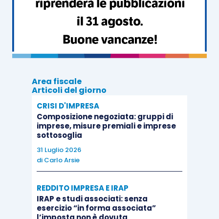
Controllo societario
L’esenzione su interessi e canoni prevista dalla
direttiva
si applica solo a
società “consociate”
.
Due società sono considerate consociate se:
Area fiscale
Articoli del giorno
CRISI D'IMPRESA
una delle due società
possiede una
Composizione negoziata: gruppi di
partecipazione diretta non inferiore al
imprese, misure premiali e imprese
25 per cento
dei diritti di voto esercitabili
sottosoglia
nell’assemblea ordinaria
;
31 Luglio 2026
di
Carlo Arsie
una
terza società
possiede una
partecipazione diretta non inferiore al
25
REDDITO IMPRESA E IRAP
per cento
dei diritti di voto esercitabili
IRAP e studi associati: senza
nell’assemblea ordinaria sia nella società
esercizio “in forma associata”
l’imposta non è dovuta