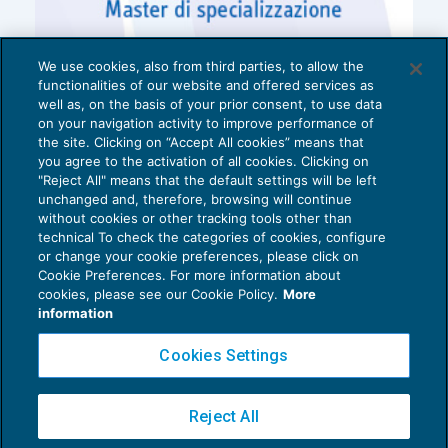
We use cookies, also from third parties, to allow the
functionalities of our website and offered services as
well as, on the basis of your prior consent, to use data
on your navigation activity to improve performance of
the site. Clicking on “Accept All cookies” means that
you agree to the activation of all cookies. Clicking on
"Reject All" means that the default settings will be left
unchanged and, therefore, browsing will continue
without cookies or other tracking tools other than
technical To check the categories of cookies, configure
or change your cookie preferences, please click on
Cookie Preferences. For more information about
Privacy Policy
cookies, please see our Cookie Policy.
More
Cookie Policy
information
Euroconference NEWS è una testata registrata al Tribunale di Milano Reg. n. 8556/2026
Cookies Settings
Direttore responsabile Sandro Cerato
Copyright 2016 ©
Gruppo Euroconference S.p.A.
v2.32.2
Reject All
Piazza Luigi Einaudi, 10N01 - 20124 Milano - info@ecnews.it