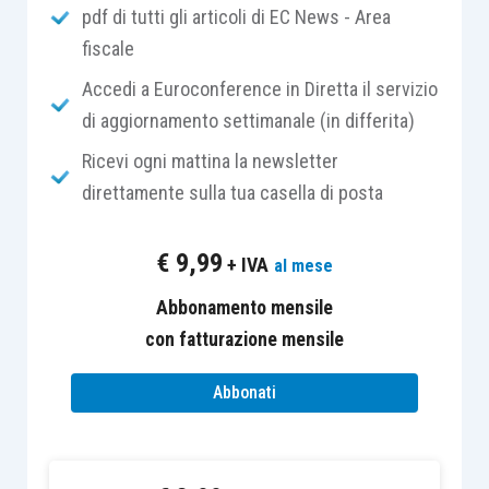
della
direttiva 2003/49/CE del 3 giugno 2003
c.d.
pdf di tutti gli articoli di EC News - Area
direttiva “
Interessi-Canoni
”), prevede
l’esenzione
fiscale
dalle imposte sugli interessi e sui canoni
Accedi a Euroconference in Diretta il servizio
corrisposti nei confronti di soggetti residenti in
di aggiornamento settimanale (in differita)
Stati membri dell’Unione Europea.
Ricevi ogni mattina la newsletter
direttamente sulla tua casella di posta
€
9,99
+ IVA
al mese
Condizioni previste per esenzione
Abbonamento mensile
con fatturazione mensile
Ai fini dell’esenzione, le
società beneficiarie
(o le
società le cui organizzazioni sono beneficiarie):
Abbonati
devono risiedere ai fini fiscali in uno
Stato membro
, senza essere considerate,