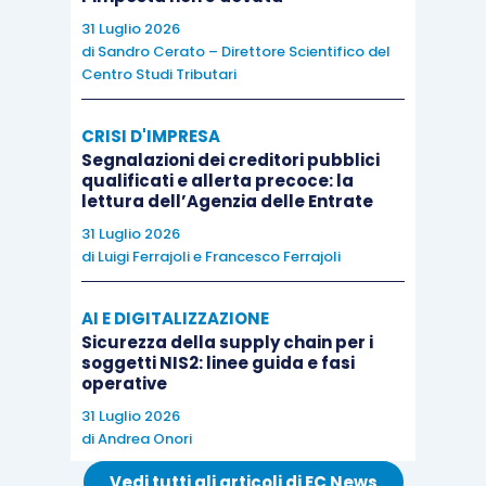
erogante che nella società percettrice.
31 Luglio 2026
di
Sandro Cerato – Direttore Scientifico del
In ogni caso occorre che le società siano
Centro Studi Tributari
residenti all’interno di uno Stato membro: non è
ammesso
alcun regime di esenzione
se le due
CRISI D'IMPRESA
società (
erogante e ricevente)
degli interessi e
Segnalazioni dei creditori pubblici
qualificati e allerta precoce: la
dei canoni, si
trovano sotto il controllo comune
lettura dell’Agenzia delle Entrate
di un soggetto
extra
UE.
31 Luglio 2026
di
Luigi Ferrajoli
e
Francesco Ferrajoli
AI E DIGITALIZZAZIONE
Sicurezza della supply chain per i
soggetti NIS2: linee guida e fasi
Nella
Scheda di studio
pubblicata su
Dottryna
operative
sono approfonditi, tra gli altri, i seguenti
31 Luglio 2026
aspetti:
di
Andrea Onori
Vedi tutti gli articoli di EC News