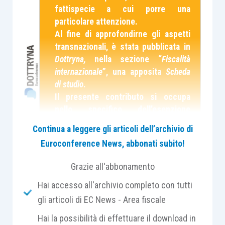
fattispecie a cui porre una
particolare attenzione.
Al fine di approfondirne gli aspetti
transnazionali, è stata pubblicata in
Dottryna,
nella sezione “
Fiscalità
internazionale
”, una apposita
Scheda
di studio
.
Il presente contributo si occupa
nello specifico dell’esenzione
prevista dalla Direttiva 2003/49/CE
Continua a leggere gli articoli dell’archivio di
del 3 giugno 2003 applicabile ai
Euroconference News, abbonati subito!
pagamenti di interessi e di canoni fra
società consociate di Stati membri
Grazie all'abbonamento
diversi.
Hai accesso all'archivio completo con tutti
gli articoli di EC News - Area fiscale
L’
articolo 26-
quater
del D.P.R. 600/1973
,
introdotto dal D.Lgs. 143/2005 (in recepimento
Hai la possibilità di effettuare il download in