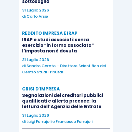
sottosoglia
richiamato D.M.).
31 Luglio 2026
di
Carlo Arsie
La novità
introdotta dall’articolo 3.2 della
REDDITO IMPRESA E IRAP
disposizione, che rompe con la precedente
IRAP e studi associati: senza
normativa abrogata (D.M. 14.02.1994)
è
esercizio “in forma associata”
l’imposta non è dovuta
l’introduzione del registro telematico e/o
elettronico
, in sostituzione rispetto a quello
31 Luglio 2026
di
Sandro Cerato – Direttore Scientifico del
cartaceo, previa garanzia della inalterabilità del
Centro Studi Tributari
contenuto (si richiama la disciplina
ex
articolo
2215
bis
cod. civ.
).
CRISI D'IMPRESA
Segnalazioni dei creditori pubblici
qualificati e allerta precoce: la
La tenuta dei registri e l’aggiornamento e la
lettura dell’Agenzia delle Entrate
conservazione per almeno 10 anni spettano in
31 Luglio 2026
ogni caso all’Ente
ma gli stessi debbono essere
di
Luigi Ferrajoli
e
Francesco Ferrajoli
messi a disposizione delle reti associative cui