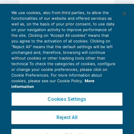
AI E DIGITALIZZAZIONE
We use cookies, also from third parties, to allow the
EU AI Act e studi professionali: le
functionalities of our website and offered services as
scadenze concrete
well as, on the basis of your prior consent, to use data
on your navigation activity to improve performance of
27 Luglio 2026
the site. Clicking on “Accept All cookies” means that
di
Diego Barberi
e
Stefano Dovier
you agree to the activation of all cookies. Clicking on
"Reject All" means that the default settings will be left
unchanged and, therefore, browsing will continue
without cookies or other tracking tools other than
technical To check the categories of cookies, configure
or change your cookie preferences, please click on
Cookie Preferences. For more information about
Privacy Policy
cookies, please see our Cookie Policy.
More
Cookie Policy
information
Euroconference NEWS è una testata registrata al Tribunale di Milano Reg. n. 8556/2026
Cookies Settings
Direttore responsabile Sandro Cerato
Copyright 2016 ©
Gruppo Euroconference S.p.A.
v2.32.1
Reject All
Piazza Luigi Einaudi, 10N01 - 20124 Milano - info@ecnews.it
Capitale Sociale € 300.000,00 i.v. C.F. P.IVA Iscrizione Registro Imprese di Milano