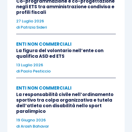
Co-programmazione e co-progettazione
cancellazione).
negli ETS tra amministrazione condivisa e
profili fiscali
27 Luglio 2026
A tal fine, infatti
, è previsto l’obbligo per gli ETS
di
Patrizia Sideri
che si avvalgano di volontari, di tenuta
dell’apposito registro, distinto rispetto al libro
ENTI NON COMMERCIALI
degli associati
(
articolo 3 D.M. 06.10.2021
).
La figura del volontario nell’ente con
qualifica ASD ed ETS
13 Luglio 2026
Va quindi rimarcato un importante concetto. Le
di
Paolo Pesticcio
sportive
che siano, ad esempio, anche
associazioni di promozione sociale
dovranno
ENTI NON COMMERCIALI
tenere
due registri
: l’uno per gli
associati
(che
La responsabilità civile nell’ordinamento
sportivo tra colpa organizzativa e tutela
potrebbero anche non svolgere attività di
dell’atleta con disabilità nello sport
volontariato) e l’altro per i
volontari
(che
paralimpico
potrebbero essere anche non associati).
19 Giugno 2026
di
Arash Bahavar