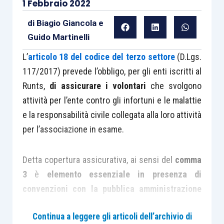
1 Febbraio 2022
di
Biagio Giancola
e
Guido Martinelli
L’
articolo 18 del codice del terzo settore
(D.Lgs.
117/2017) prevede l’obbligo, per gli enti iscritti al
Runts,
di assicurare i volontari
che svolgono
attività per l’ente contro gli infortuni e le malattie
e la responsabilità civile collegata alla loro attività
per l’associazione in esame.
Detta copertura assicurativa, ai sensi del
comma
3
è
elemento essenziale in presenza di
convenzioni con la pubblica amministrazione
che se ne assume “
i relativi oneri”.
Continua a leggere gli articoli dell’archivio di