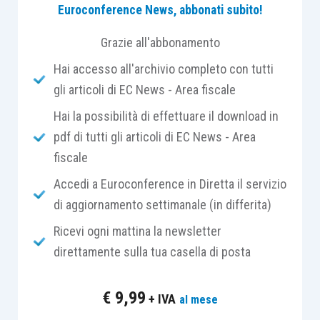
Euroconference News, abbonati subito!
Il
comma 2
prevedeva l’emanazione, “
entro sei
mesi”
, di un
decreto che individuasse
Grazie all'abbonamento
meccanismi assicurativi semplificati
, con
Hai accesso all'archivio completo con tutti
polizze anche numeriche e ne disciplinasse i
gli articoli di EC News - Area fiscale
relativi controlli.
Hai la possibilità di effettuare il download in
pdf di tutti gli articoli di EC News - Area
Finalmente nella G.U. n. 285 del 30.11.2021 è
fiscale
stato pubblicato il
D.M. 06.10.2021
, emanato dal
Ministero dello Sviluppo economico di concerto
Accedi a Euroconference in Diretta il servizio
col Ministero del Lavoro e delle Politiche Sociali
di aggiornamento settimanale (in differita)
che attua detta previsione.
Ricevi ogni mattina la newsletter
direttamente sulla tua casella di posta
In particolare,
è fatto obbligo
, per tutti gli enti del
terzo settore iscritti al Runts e, quindi, anche
per
€
9,99
+ IVA
al mese
le associazioni sportive dilettantistiche che