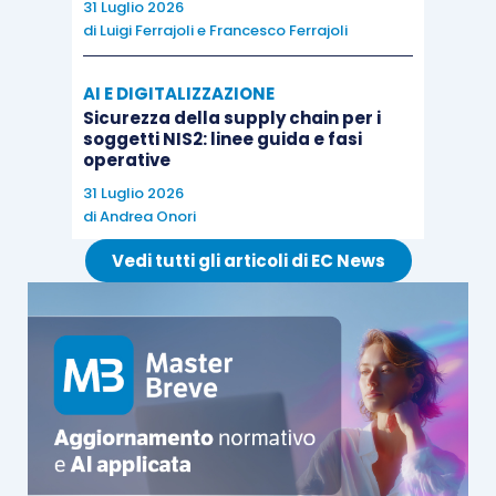
31 Luglio 2026
di
Luigi Ferrajoli
e
Francesco Ferrajoli
AI E DIGITALIZZAZIONE
Sicurezza della supply chain per i
soggetti NIS2: linee guida e fasi
operative
31 Luglio 2026
di
Andrea Onori
Vedi tutti gli articoli di EC News