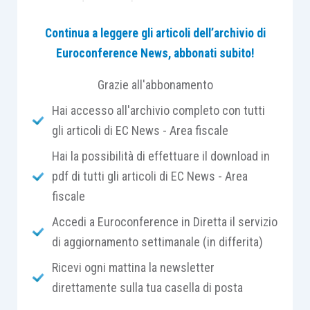
2, D.Lgs. 36/2021,
le società sportive
Continua a leggere gli articoli dell’archivio di
dilettantistiche, ricorrendone i presupposti,
Euroconference News, abbonati subito!
possono rientrare nel novero dei soggetti
inclusi nel Terzo settore
con l’acquisizione della
Grazie all'abbonamento
qualifica di Impresa sociale.
Hai accesso all'archivio completo con tutti
gli articoli di EC News - Area fiscale
LEGGI LA SCHEDA SU FISCOPRATICO…
Hai la possibilità di effettuare il download in
pdf di tutti gli articoli di EC News - Area
fiscale
Accedi a Euroconference in Diretta il servizio
Le Schede di Fisco pratico sono escluse
di aggiornamento settimanale (in differita)
dall’abbonamento Euroconference News e
Ricevi ogni mattina la newsletter
consultabili solo dagli abbonati di FiscoPratico.
direttamente sulla tua casella di posta