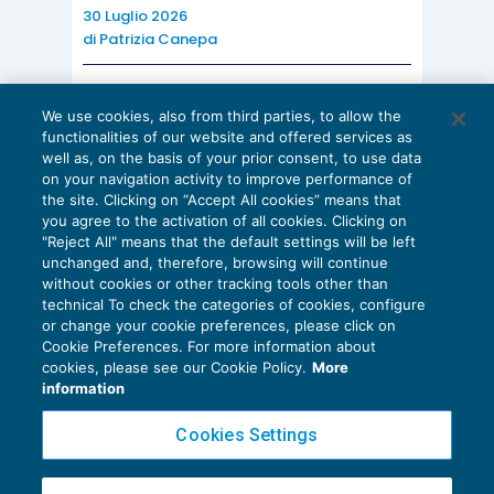
30 Luglio 2026
di
Patrizia Canepa
AI E DIGITALIZZAZIONE
We use cookies, also from third parties, to allow the
EU AI Act e studi professionali: le
functionalities of our website and offered services as
scadenze concrete
well as, on the basis of your prior consent, to use data
on your navigation activity to improve performance of
27 Luglio 2026
the site. Clicking on “Accept All cookies” means that
di
Diego Barberi
e
Stefano Dovier
you agree to the activation of all cookies. Clicking on
"Reject All" means that the default settings will be left
unchanged and, therefore, browsing will continue
without cookies or other tracking tools other than
technical To check the categories of cookies, configure
or change your cookie preferences, please click on
Cookie Preferences. For more information about
Privacy Policy
cookies, please see our Cookie Policy.
More
Cookie Policy
information
Euroconference NEWS è una testata registrata al Tribunale di Milano Reg. n. 8556/2026
Cookies Settings
Direttore responsabile Sandro Cerato
Copyright 2016 ©
Gruppo Euroconference S.p.A.
v2.32.2