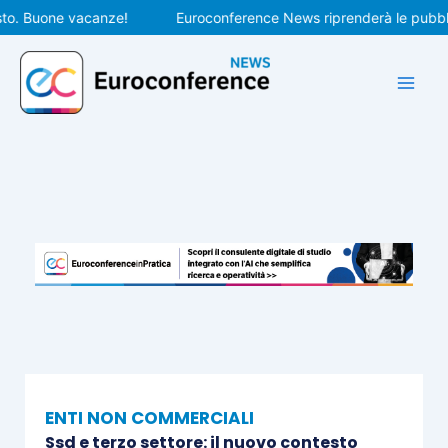
Vai
 Buone vacanze!
Euroconference News riprenderà le pubblicazi
al
contenuto
ENTI NON COMMERCIALI
Ssd e terzo settore: il nuovo contesto