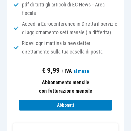
pdf di tutti gli articoli di EC News - Area
quanto già previsto,
disciplinerà anche gli agenti
fiscale
che operano nel settore dilettantistico
e
tenderà a garantire l’
autonomia
,
trasparenza
e
Accedi a Euroconference in Diretta il servizio
indipendenza
dell’
agente
e le modalità di
di aggiornamento settimanale (in differita)
svolgimento di transazioni economiche che:
Ricevi ogni mattina la newsletter
“
garantiscano la
regolarità
, la
trasparenza
e la
direttamente sulla tua casella di posta
conformità alla normativa
, comprese le previsioni di
carattere fiscale e previdenziale”.
€
9,99
+ IVA
al mese
Anche in questo caso il
governo
avrà un
anno per
Abbonamento mensile
l’emanazione dei decreti delegati
e ventiquattro
con fatturazione mensile
mesi successivi per l’emanazione dei correttivi
Abbonati
relativi.
Il
capo terzo del disegno di legge
è invece