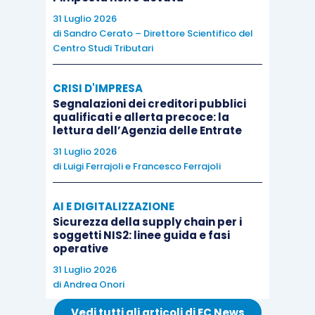
una delega al Governo in materia di sicurezza
31 Luglio 2026
di
Sandro Cerato – Direttore Scientifico del
nelle discipline sportive invernali.
Centro Studi Tributari
Alcuni
fatti di cronaca
recente hanno
CRISI D'IMPRESA
drammaticamente posto come di attualità il tema
Segnalazioni dei creditori pubblici
qualificati e allerta precoce: la
indicato nel provvedimento.
lettura dell’Agenzia delle Entrate
31 Luglio 2026
Viene previsto, oltre alla revisione delle norme
di
Luigi Ferrajoli
e
Francesco Ferrajoli
sugli impianti,
l’estensione dell’obbligo di
utilizzo del casco, anche oltre l’attuale limite
AI E DIGITALIZZAZIONE
Sicurezza della supply chain per i
dei 14 anni, la presenza obbligatoria di un
soggetti NIS2: linee guida e fasi
defibrillatore semiautomatico sulle piste,
operative
nonché norme cogenti in tema di sci fuori pista
31 Luglio 2026
di
Andrea Onori
e di sci – alpinismo.
Vedi tutti gli articoli di EC News