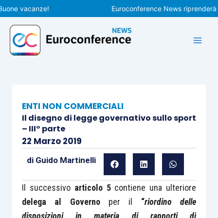
Vai
e vacanze!
Euroconference News riprenderà le pub
al
contenuto
ENTI NON COMMERCIALI
Il disegno di legge governativo sullo sport
– III° parte
22 Marzo 2019
di
Guido Martinelli
Il successivo
articolo 5
contiene una ulteriore
delega al Governo
per il
“
riordino delle
disposizioni in materia di rapporti di