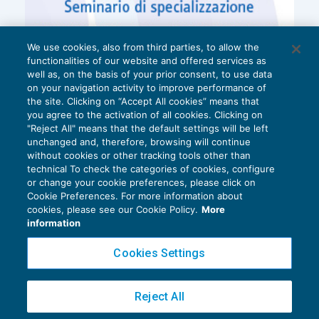
We use cookies, also from third parties, to allow the
functionalities of our website and offered services as
well as, on the basis of your prior consent, to use data
on your navigation activity to improve performance of
the site. Clicking on “Accept All cookies” means that
you agree to the activation of all cookies. Clicking on
"Reject All" means that the default settings will be left
unchanged and, therefore, browsing will continue
without cookies or other tracking tools other than
technical To check the categories of cookies, configure
or change your cookie preferences, please click on
Cookie Preferences. For more information about
Privacy Policy
cookies, please see our Cookie Policy.
More
Cookie Policy
information
Euroconference NEWS è una testata registrata al Tribunale di Milano Reg. n. 8556/2026
Cookies Settings
Direttore responsabile Sandro Cerato
Copyright 2016 ©
Gruppo Euroconference S.p.A.
v2.32.4
Reject All
Piazza Luigi Einaudi, 10N01 - 20124 Milano - info@ecnews.it