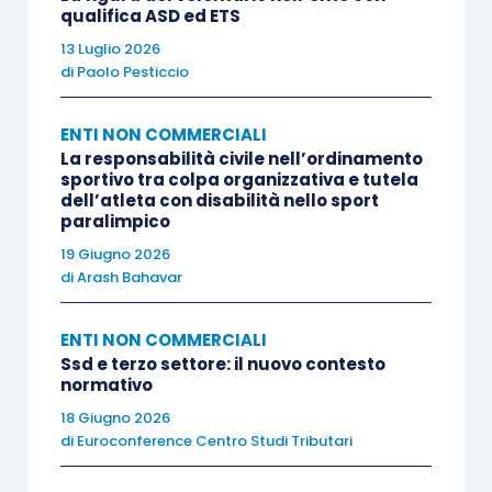
qualifica ASD ed ETS
comportamenti a seguito dei quali le medesime
13 Luglio 2026
società possano
rifiutare la vendita del titolo
di
di
Paolo Pesticcio
accesso al luogo di svolgimento delle
manifestazioni sportive ovvero
ritirarlo
”.
ENTI NON COMMERCIALI
La responsabilità civile nell’ordinamento
sportivo tra colpa organizzativa e tutela
L’ultimo capo dell’articolato in esame è invece
dell’atleta con disabilità nello sport
dedicato a
disposizioni di semplificazione e
paralimpico
sicurezza
in materia di sport.
19 Giugno 2026
di
Arash Bahavar
L’
articolo 12
contiene una ulteriore
delega al
ENTI NON COMMERCIALI
Governo per l’emanazione di uno o più decreti
Ssd e terzo settore: il nuovo contesto
legislativi per il riordino e la riforma delle
normativo
norme di sicurezza per la costruzione e
18 Giugno 2026
l’esercizio di impianti sportivi
e per la
di
Euroconference Centro Studi Tributari
ristrutturazione e il ripristino di quelli esistenti.