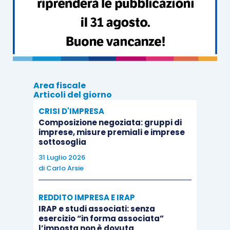
ventiquattro mesi successivi per l’emanazione
degli eventuali correttivi.
Il successivo articolo contiene l’ennesima
delega
“
per il riordino delle disposizioni legislative relative
agli adempimenti e agli oneri amministrativi e di
Area fiscale
natura contabile a carico”
degli enti sportivi
Articoli del giorno
riconosciuti dal Coni.
CRISI D'IMPRESA
Composizione negoziata: gruppi di
imprese, misure premiali e imprese
Il provvedimento appare opportuno alla luce
sottosoglia
anche del
giudizio pendente avanti all’Alta
31 Luglio 2026
Corte di giustizia della UE
proprio sulla natura o
di
Carlo Arsie
meno di
organismi di diritto pubblico
della
REDDITO IMPRESA E IRAP
Federazioni sportive nazionali
.
IRAP e studi associati: senza
esercizio “in forma associata”
l’imposta non è dovuta
Il provvedimento si conclude, all’
articolo 14
, con