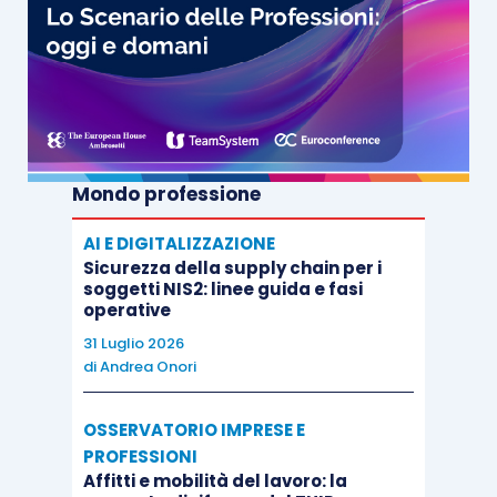
Mondo professione
AI E DIGITALIZZAZIONE
Sicurezza della supply chain per i
soggetti NIS2: linee guida e fasi
operative
31 Luglio 2026
di
Andrea Onori
OSSERVATORIO IMPRESE E
PROFESSIONI
Affitti e mobilità del lavoro: la