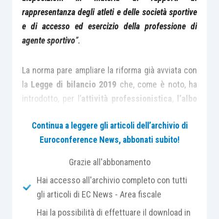
rappresentanza degli atleti e delle società sportive
e di accesso ed esercizio della professione di
agente sportivo
”.
La norma pare ampliare la riforma già avviata con
la
Legge di bilancio 2019
che, come è noto, ha
introdotto, per l’
attività professionistica
,
l’albo
chiuso degli agenti
, con obbligo di un doppio
Continua a leggere gli articoli dell’archivio di
esame: prima uno di
carattere generale
presso il
Euroconference News, abbonati subito!
Coni (la cui prima sessione si è svolta in queste
settimane) e il secondo,
specialistico
, presso la
Grazie all'abbonamento
Federazione nell’ambito della quale l’agente
Hai accesso all'archivio completo con tutti
intende andare ad operare.
gli articoli di EC News - Area fiscale
Hai la possibilità di effettuare il download in
Da evidenziare che
la riforma
, contrariamente a