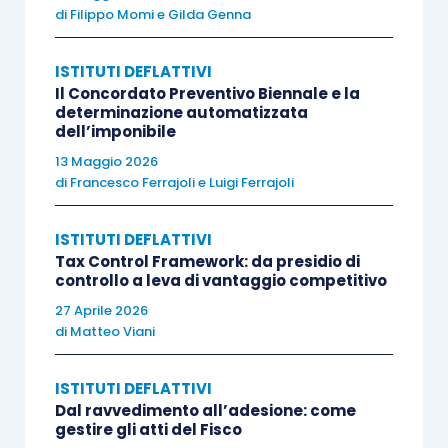
di
Filippo Momi
e
Gilda Genna
finanziaria,
le sanzioni amministrative sono
ridotte alla metà
e, comunque,
non possono
ISTITUTI DEFLATTIVI
essere applicate in misura superiore al minimo
Il Concordato Preventivo Biennale e la
determinazione automatizzata
edittale
. Per fruire della riduzione in questione, è
dell’imponibile
necessario che le comunicazioni delle condotte
13 Maggio 2026
pregresse siano
effettuate entro 120 giorni
di
Francesco Ferrajoli
e
Luigi Ferrajoli
dalla notifica
del provvedimento di ammissione
al regime.
ISTITUTI DEFLATTIVI
Tax Control Framework: da presidio di
controllo a leva di vantaggio competitivo
Infine, sul fronte delle
sanzioni penali
è prevista
27 Aprile 2026
la
non punibilità delle condotte
di cui all’
articolo
di
Matteo Viani
4, D.Lgs. 74/2000
(reato di
infedele
dichiarazione
), dipendenti da rischi di natura
ISTITUTI DEFLATTIVI
fiscali riferibili solamente ad elementi attivi (sono
Dal ravvedimento all’adesione: come
gestire gli atti del Fisco
quindi esclusi quelli passivi), e sempre che
tali