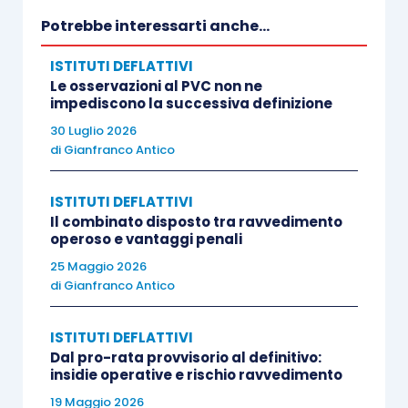
questione è particolarmente delicata per quelle
Potrebbe interessarti anche...
situazioni che presentano delle
incertezze
interpretative
o che riguardino aspetti valutativi
ISTITUTI DEFLATTIVI
Le osservazioni al PVC non ne
non sempre oggettivi e che possono prestarsi a
impediscono la successiva definizione
differenti letture
.
30 Luglio 2026
di
Gianfranco Antico
Interessante è anche la previsione del comma 3-
ter, dell’
articolo 6, D.Lgs. 128/2015
, che
ISTITUTI DEFLATTIVI
Il combinato disposto tra ravvedimento
consente, in via facoltativa, al contribuente, di
operoso e vantaggi penali
comunicare all’Agenzia i rischi fiscali connessi
25 Maggio 2026
a condotte poste in essere in periodi d’imposta
di
Gianfranco Antico
precedenti a quello di ingresso nel regime. Per
tali condotte, qualora siano comunicate in modo
ISTITUTI DEFLATTIVI
esauriente prima che il contribuente abbia avuto
Dal pro-rata provvisorio al definitivo:
insidie operative e rischio ravvedimento
formale conoscenza tramite accessi, ispezioni,
19 Maggio 2026
verifiche o altri atti dell’Amministrazione