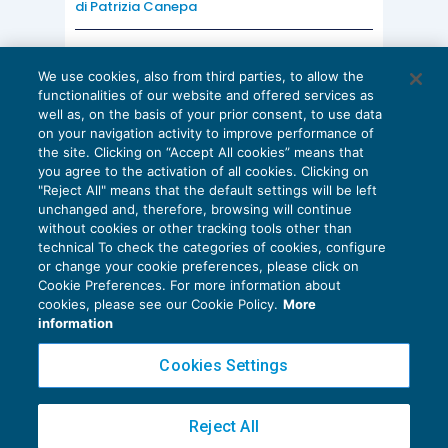
di
Patrizia Canepa
AI E DIGITALIZZAZIONE
We use cookies, also from third parties, to allow the
EU AI Act e studi professionali: le
functionalities of our website and offered services as
scadenze concrete
well as, on the basis of your prior consent, to use data
on your navigation activity to improve performance of
27 Luglio 2026
the site. Clicking on “Accept All cookies” means that
di
Diego Barberi
e
Stefano Dovier
you agree to the activation of all cookies. Clicking on
"Reject All" means that the default settings will be left
unchanged and, therefore, browsing will continue
without cookies or other tracking tools other than
technical To check the categories of cookies, configure
or change your cookie preferences, please click on
Cookie Preferences. For more information about
Privacy Policy
cookies, please see our Cookie Policy.
More
Cookie Policy
information
Euroconference NEWS è una testata registrata al Tribunale di Milano Reg. n. 8556/2026
Cookies Settings
Direttore responsabile Sandro Cerato
Copyright 2016 ©
Gruppo Euroconference S.p.A.
v2.32.4
Reject All
Piazza Luigi Einaudi, 10N01 - 20124 Milano - info@ecnews.it