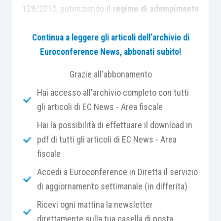
128/2015, potenziando il
regime di adempimento
collaborativo
. In linea generale, lo scopo
dell’adempimento collaborativo è l’adozione di
Continua a leggere gli articoli dell’archivio di
forme di comunicazione e cooperazione
Euroconference News, abbonati subito!
rafforzate
, basate sul reciproco affidamento tra
Grazie all'abbonamento
Amministrazione finanziaria e contribuenti,
Hai accesso all'archivio completo con tutti
nonché di
favorire la prevenzione e la
gli articoli di EC News - Area fiscale
risoluzione delle controversie
in materia fiscale.
Per garantire tale obiettivo, è previsto che il
Hai la possibilità di effettuare il download in
contribuente debba dotarsi di un
sistema di
pdf di tutti gli articoli di EC News - Area
rilevazione, misurazione, gestione e controllo
fiscale
del rischio fiscale
certificato da un
Accedi a Euroconference in Diretta il servizio
professionista abilitato.
di aggiornamento settimanale (in differita)
Ricevi ogni mattina la newsletter
Uno degli aspetti più appetibili riguarda
direttamente sulla tua casella di posta