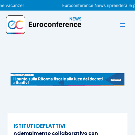
Vai
acanze!
Euroconference News riprenderà le pubbli
al
contenuto
ISTITUTI DEFLATTIVI
Adempimento collaborativo con